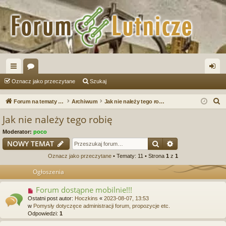
ię
or
al
Oznacz jako przeczytane
Szukaj
ce
a
og
S
Forum na tematy budowy instrumentów
Archiwum
Jak nie należy tego robię
j
uj
z
Jak nie należy tego robię
u
…
si
Moderator:
poco
k
ę
Szukaj
Wyszukiwanie
NOWY TEMAT
a
Oznacz jako przeczytane
• Tematy: 11 • Strona
1
z
1
j
Ogłoszenia
Forum dostąpne mobilnie!!!
Ostatni post autor:
Hoczkins
«
2023-08-07, 13:53
w
Pomysły dotyczęce administracji forum, propozycje etc.
Odpowiedzi:
1