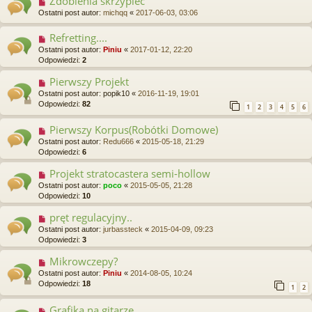
Zdobienia skrzypiec
Ostatni post autor:
michqq
«
2017-06-03, 03:06
Refretting....
Ostatni post autor:
Piniu
«
2017-01-12, 22:20
Odpowiedzi:
2
Pierwszy Projekt
Ostatni post autor:
popik10
«
2016-11-19, 19:01
Odpowiedzi:
82
1
2
3
4
5
6
Pierwszy Korpus(Robótki Domowe)
Ostatni post autor:
Redu666
«
2015-05-18, 21:29
Odpowiedzi:
6
Projekt stratocastera semi-hollow
Ostatni post autor:
poco
«
2015-05-05, 21:28
Odpowiedzi:
10
pręt regulacyjny..
Ostatni post autor:
jurbassteck
«
2015-04-09, 09:23
Odpowiedzi:
3
Mikrowczepy?
Ostatni post autor:
Piniu
«
2014-08-05, 10:24
Odpowiedzi:
18
1
2
Grafika na gitarze