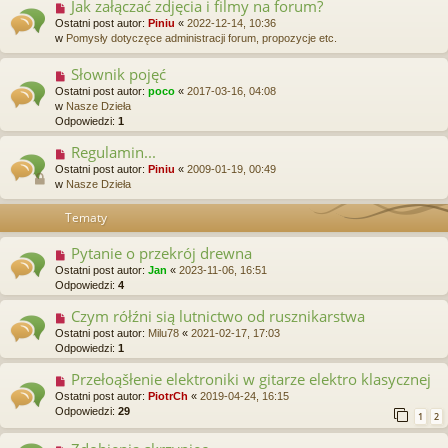
Jak załączać zdjęcia i filmy na forum?
Ostatni post autor:
Piniu
«
2022-12-14, 10:36
w
Pomysły dotyczęce administracji forum, propozycje etc.
Słownik pojęć
Ostatni post autor:
poco
«
2017-03-16, 04:08
w
Nasze Dzieła
Odpowiedzi:
1
Regulamin...
Ostatni post autor:
Piniu
«
2009-01-19, 00:49
w
Nasze Dzieła
Tematy
Pytanie o przekrój drewna
Ostatni post autor:
Jan
«
2023-11-06, 16:51
Odpowiedzi:
4
Czym rółźni sią lutnictwo od rusznikarstwa
Ostatni post autor:
Milu78
«
2021-02-17, 17:03
Odpowiedzi:
1
Przełoąšłenie elektroniki w gitarze elektro klasycznej
Ostatni post autor:
PiotrCh
«
2019-04-24, 16:15
Odpowiedzi:
29
1
2