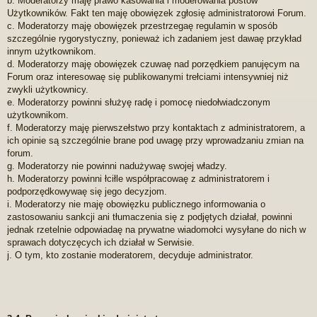
b. Moderatorzy maję prawo kasowania i moderowania postów
Użytkowników. Fakt ten maję obowięzek zgłosię administratorowi Forum.
c. Moderatorzy maję obowięzek przestrzegaę regulamin w sposób
szczególnie rygorystyczny, ponieważ ich zadaniem jest dawaę przykład
innym użytkownikom.
d. Moderatorzy maję obowięzek czuwaę nad porzędkiem panujęcym na
Forum oraz interesowaę się publikowanymi trełciami intensywniej niż
zwykli użytkownicy.
e. Moderatorzy powinni służyę radę i pomocę niedołwiadczonym
użytkownikom.
f. Moderatorzy maję pierwszełstwo przy kontaktach z administratorem, a
ich opinie są szczególnie brane pod uwagę przy wprowadzaniu zmian na
forum.
g. Moderatorzy nie powinni nadużywaę swojej władzy.
h. Moderatorzy powinni łciłle współpracowaę z administratorem i
podporzędkowywaę się jego decyzjom.
i. Moderatorzy nie maję obowięzku publicznego informowania o
zastosowaniu sankcji ani tłumaczenia się z podjętych działał, powinni
jednak rzetelnie odpowiadaę na prywatne wiadomołci wysyłane do nich w
sprawach dotyczęcych ich działał w Serwisie.
j. O tym, kto zostanie moderatorem, decyduje administrator.