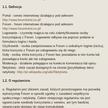
p
r
1.1. Definicje
z
e
Portal - serwis internetowy działajęcy pod adresem
c
http://www.forumlutnicze.pl/
z
y
Forum - forum internetowe działajęce pod adresem
t
http://www.forumlutnicze.pl/
a
Logowanie - czynnołę majęca na celu zidentyfikowanie osoby
n
korzystajacej z Forum. Logowanie odbywa się poprzez podanie w
y
formularzu loginu i hasła.
p
o
Użytkownik - osoba zarejestrowana w Forum o unikalnym loginie (nicku),
s
która korzysta z Forum po zalogowaniu się do niego.
t
Gołę - osoba, która korzysta z Forum bez posiadania w nim konta lub
posiadajęca konto ale nie zalogowana.
Moderacja - działanie polegajęce na korekcie komentarza lub opisu.
Netykieta - zbiór zasad dostępnych na stronie [przykładowy tekst
netykiety:
http://pl.wikipedia.org/wiki/Netykieta
1.2. O regulaminie.
a. Regulamin jest zbiorem zasad, których przestrzeganie ma pozwolię
wykorzystaę Forum w sposób zgodny z zasadami współżycia
społecznego i netykietę. Celem niniejszego regulaminu nie jest
ograniczanie swobody korzystania z serwisu, ani tym bardziej
ograniczanie dostępu do niego komukolwiek.