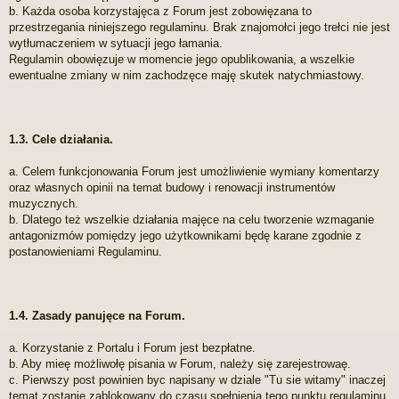
b. Każda osoba korzystajęca z Forum jest zobowięzana to
przestrzegania niniejszego regulaminu. Brak znajomołci jego trełci nie jest
wytłumaczeniem w sytuacji jego łamania.
Regulamin obowięzuje w momencie jego opublikowania, a wszelkie
ewentualne zmiany w nim zachodzęce maję skutek natychmiastowy.
1.3. Cele działania.
a. Celem funkcjonowania Forum jest umożliwienie wymiany komentarzy
oraz własnych opinii na temat budowy i renowacji instrumentów
muzycznych.
b. Dlatego też wszelkie działania majęce na celu tworzenie wzmaganie
antagonizmów pomiędzy jego użytkownikami będę karane zgodnie z
postanowieniami Regulaminu.
1.4. Zasady panujęce na Forum.
a. Korzystanie z Portalu i Forum jest bezpłatne.
b. Aby mieę możliwołę pisania w Forum, należy się zarejestrowaę.
c. Pierwszy post powinien byc napisany w dziale "Tu sie witamy" inaczej
temat zostanie zablokowany do czasu spełnienia tego punktu regulaminu.