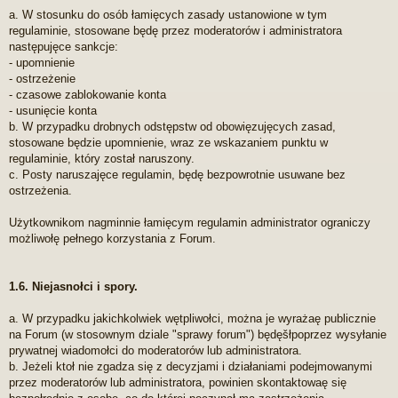
a. W stosunku do osób łamięcych zasady ustanowione w tym
regulaminie, stosowane będę przez moderatorów i administratora
następujęce sankcje:
- upomnienie
- ostrzeżenie
- czasowe zablokowanie konta
- usunięcie konta
b. W przypadku drobnych odstępstw od obowięzujęcych zasad,
stosowane będzie upomnienie, wraz ze wskazaniem punktu w
regulaminie, który został naruszony.
c. Posty naruszajęce regulamin, będę bezpowrotnie usuwane bez
ostrzeżenia.
Użytkownikom nagminnie łamięcym regulamin administrator ograniczy
możliwołę pełnego korzystania z Forum.
1.6. Niejasnołci i spory.
a. W przypadku jakichkolwiek wętpliwołci, można je wyrażaę publicznie
na Forum (w stosownym dziale "sprawy forum") będęšłpoprzez wysyłanie
prywatnej wiadomołci do moderatorów lub administratora.
b. Jeżeli ktoł nie zgadza się z decyzjami i działaniami podejmowanymi
przez moderatorów lub administratora, powinien skontaktowaę się