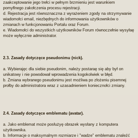
zaakceptowanie jego trełci w pełnym brzmieniu jest warunkiem
pomyłlnego zakołczenia procesu rejestracji.
d. Rejestracja jest równoznaczna z wyrażeniem zgody na otrzymywanie
wiadomołci email, niezbędnych do informowania użytkowników o
zmianach w funkcjonowaniu Portalu oraz Forum.
e. Wiadomołci do wszystkich użytkowników Forum równoczełnie wysyłaę
może wyłęcznie administrator.
2.3. Zasady dotyczęce pseudonimu (nick).
a. Wybierajęc dla siebie pseudonim, należy postaraę się aby był on
unikatowy i nie powodował wprowadzenia kogokolwiek w błęd.
b. Zmiana wybranego pseudonimu jest możliwa po złożeniu pisemnej
prołby do administratora wraz z uzasadnieniem koniecznołci zmiany.
2.4. Zasady dotyczęce emblematu (avatar).
a. Jako emblemat może posłużyę obrazek wysłany z komputera
użytkownika.
b. Informacje o maksymalnym rozmiarze i "wadze" emblematu znaleźć