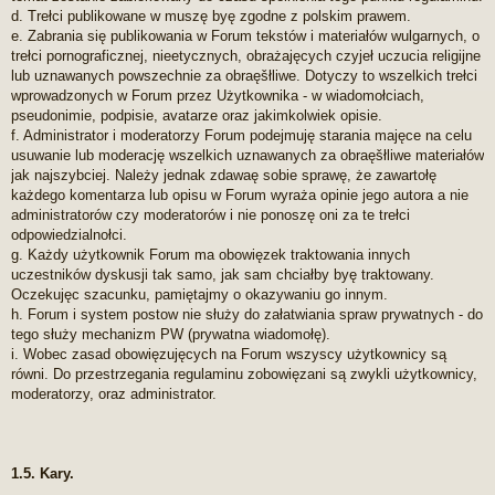
d. Trełci publikowane w muszę byę zgodne z polskim prawem.
e. Zabrania się publikowania w Forum tekstów i materiałów wulgarnych, o
trełci pornograficznej, nieetycznych, obrażajęcych czyjeł uczucia religijne
lub uznawanych powszechnie za obraęšłliwe. Dotyczy to wszelkich trełci
wprowadzonych w Forum przez Użytkownika - w wiadomołciach,
pseudonimie, podpisie, avatarze oraz jakimkolwiek opisie.
f. Administrator i moderatorzy Forum podejmuję starania majęce na celu
usuwanie lub moderację wszelkich uznawanych za obraęšłliwe materiałów
jak najszybciej. Należy jednak zdawaę sobie sprawę, że zawartołę
każdego komentarza lub opisu w Forum wyraża opinie jego autora a nie
administratorów czy moderatorów i nie ponoszę oni za te trełci
odpowiedzialnołci.
g. Każdy użytkownik Forum ma obowięzek traktowania innych
uczestników dyskusji tak samo, jak sam chciałby byę traktowany.
Oczekujęc szacunku, pamiętajmy o okazywaniu go innym.
h. Forum i system postow nie służy do załatwiania spraw prywatnych - do
tego służy mechanizm PW (prywatna wiadomołę).
i. Wobec zasad obowięzujęcych na Forum wszyscy użytkownicy są
równi. Do przestrzegania regulaminu zobowięzani są zwykli użytkownicy,
moderatorzy, oraz administrator.
1.5. Kary.