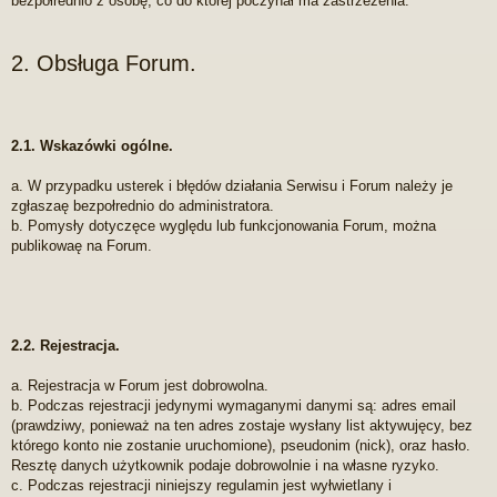
bezpołrednio z osobę, co do której poczynał ma zastrzeżenia.
2. Obsługa Forum.
2.1. Wskazówki ogólne.
a. W przypadku usterek i błędów działania Serwisu i Forum należy je
zgłaszaę bezpołrednio do administratora.
b. Pomysły dotyczęce wyględu lub funkcjonowania Forum, można
publikowaę na Forum.
2.2. Rejestracja.
a. Rejestracja w Forum jest dobrowolna.
b. Podczas rejestracji jedynymi wymaganymi danymi są: adres email
(prawdziwy, ponieważ na ten adres zostaje wysłany list aktywujęcy, bez
którego konto nie zostanie uruchomione), pseudonim (nick), oraz hasło.
Resztę danych użytkownik podaje dobrowolnie i na własne ryzyko.
c. Podczas rejestracji niniejszy regulamin jest wyłwietlany i