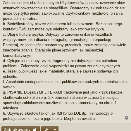
Zabronione jest obrażanie innych Użytkowników poprzez używanie słów
uznanych powszechnie za obraęšłliwe. Ostateczny skutek takich działał
może byę tylko jeden: zablokowanie Użytkownikowi możliwołci pisania
przez administratora.
b. Będęšłostrożny piszęc z humorem lub sarkazmem. Bez osobistego
kontaktu Twój żart może byę odebrany jako złołliwa krytyka.
c. Dbaj o kulturę języka. Dotyczy to zarówno unikania wszelkich
wulgaryzmów, jak i dbania o ortografię, gramatykę i interpunkcję.
Pamiętaj, że jeden ęšłle postawiony przecinek, może zmienię całkowicie
znaczenie zdania. Staraj się pisaę językiem jak najbardziej
komunikatywnym.
d. Cytujęc inne osoby, wytnij fragmenty nie dotyczęce bezpołrednio
problemu. Załęczanie całej wypowiedzi na pewno znudzi czytajęcych.
e. Jeżeli publikujesz jakieł materiały, staraj się zawsze podawaę ich
ęšłródło.
f. Absolutnie niedopuszczalne jest publikowanie cudzych materiałów jako
swoich.
g. PISANIE DUęšłĽYMI LITERAMI traktowane jest jako krzyk i będzie
skutkowało ostrzeżeniem. 3-krotne ostrzeżenie w czasie 1 miesięca
spowoduje zablokowanie możliwołci pisania komentarzy na okres 1
miesięca.
h. Używajęc skrótów takich jak IMHO lub LOL itp. nie łwiadczy o
profesjonalizmie, lecz o jego braku. Miej to na uwadze.
Zablokowany