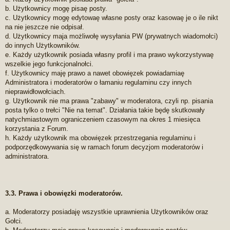
b. Użytkownicy mogę pisaę posty.
c. Użytkownicy mogę edytowaę własne posty oraz kasowaę je o ile nikt
na nie jeszcze nie odpisał.
d. Użytkownicy maja możliwołę wysyłania PW (prywatnych wiadomołci)
do innych Użytkowników.
e. Każdy użytkownik posiada własny profil i ma prawo wykorzystywaę
wszelkie jego funkcjonalnołci.
f. Użytkownicy maję prawo a nawet obowięzek powiadamiaę
Administratora i moderatorów o łamaniu regulaminu czy innych
nieprawidłowołciach.
g. Użytkownik nie ma prawa "zabawy" w moderatora, czyli np. pisania
posta tylko o trełci "Nie na temat". Działania takie będę skutkowały
natychmiastowym ograniczeniem czasowym na okres 1 miesięca
korzystania z Forum.
h. Każdy użytkownik ma obowięzek przestrzegania regulaminu i
podporzędkowywania się w ramach forum decyzjom moderatorów i
administratora.
3.3. Prawa i obowięzki moderatorów.
a. Moderatorzy posiadaję wszystkie uprawnienia Użytkowników oraz
Gołci.