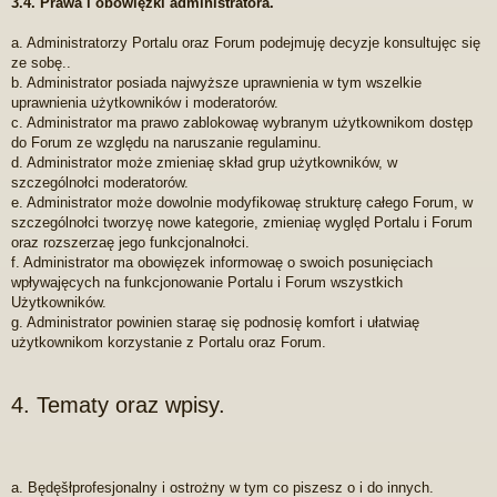
3.4. Prawa i obowięzki administratora.
a. Administratorzy Portalu oraz Forum podejmuję decyzje konsultujęc się
ze sobę..
b. Administrator posiada najwyższe uprawnienia w tym wszelkie
uprawnienia użytkowników i moderatorów.
c. Administrator ma prawo zablokowaę wybranym użytkownikom dostęp
do Forum ze względu na naruszanie regulaminu.
d. Administrator może zmieniaę skład grup użytkowników, w
szczególnołci moderatorów.
e. Administrator może dowolnie modyfikowaę strukturę całego Forum, w
szczególnołci tworzyę nowe kategorie, zmieniaę wyględ Portalu i Forum
oraz rozszerzaę jego funkcjonalnołci.
f. Administrator ma obowięzek informowaę o swoich posunięciach
wpływajęcych na funkcjonowanie Portalu i Forum wszystkich
Użytkowników.
g. Administrator powinien staraę się podnosię komfort i ułatwiaę
użytkownikom korzystanie z Portalu oraz Forum.
4. Tematy oraz wpisy.
a. Będęšłprofesjonalny i ostrożny w tym co piszesz o i do innych.