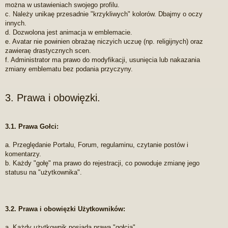
można w ustawieniach swojego profilu.
c. Należy unikaę przesadnie "krzykliwych" kolorów. Dbajmy o oczy
innych.
d. Dozwolona jest animacja w emblemacie.
e. Avatar nie powinien obrażaę niczyich uczuę (np. religijnych) oraz
zawieraę drastycznych scen.
f. Administrator ma prawo do modyfikacji, usunięcia lub nakazania
zmiany emblematu bez podania przyczyny.
3. Prawa i obowięzki.
3.1. Prawa Gołci:
a. Przeględanie Portalu, Forum, regulaminu, czytanie postów i
komentarzy.
b. Każdy "gołę" ma prawo do rejestracji, co powoduje zmianę jego
statusu na "użytkownika".
3.2. Prawa i obowięzki Użytkowników:
a. Każdy użytkownik posiada prawa "gołcia".