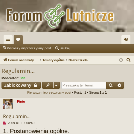
ię
or
al
Pierwszy nieprzeczytany post
Szukaj
ce
a
og
S
Forum na tematy budowy instrumentów
Tematy ogólne
Nasze Dzieła
j
uj
z
Regulamin...
u
…
si
Moderator:
Jan
k
ę
Szukaj
Wyszu
Zablokowany
a
Pierwszy nieprzeczytany post
• Posty: 1 • Strona
1
z
1
j
Piniu
Regulamin...
N
2009-01-19, 00:49
i
1. Postanowienia ogólne.
e