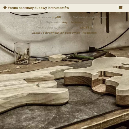
Forum na tematy budowy instrumentów
Technologię dostarcza
phpBB
® Forum Software © phpBB Limited
Style autor:
Arty
&
halilesen
Polski pakiet językowy dostarcza
phpBB.pl
Zasady ochrony danych osobowych
|
Regulamin