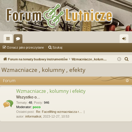
ię
or
al
Oznacz jako przeczytane
Szukaj
ce
a
og
S
Forum na tematy budowy instrumentów
Wzmacniacze , kolumny , efekty
j
uj
z
Wzmacniacze , kolumny , efekty
u
…
si
k
Forum
ę
a
Wzmacniacze , kolumny i efekty
j
Wszystko o...
Tematy
:
48
,
Posty
:
946
Moderator:
poco
Ostatni post:
Re: Facelifting wzmacniacza r…
autor:
informatkot
, 2023-12-27, 10:53