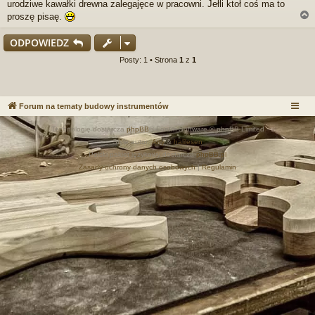
urodziwe kawałki drewna zalegajęce w pracowni. Jełli ktoł coś ma to
p
r
proszę pisaę.
z
e
ODPOWIEDZ
c
z
r
Posty: 1 • Strona
1
z
1
y
t
a
n
Forum na tematy budowy instrumentów
y
p
Technologię dostarcza
phpBB
® Forum Software © phpBB Limited
o
s
Style autor:
Arty
&
halilesen
t
Polski pakiet językowy dostarcza
phpBB.pl
Zasady ochrony danych osobowych
|
Regulamin