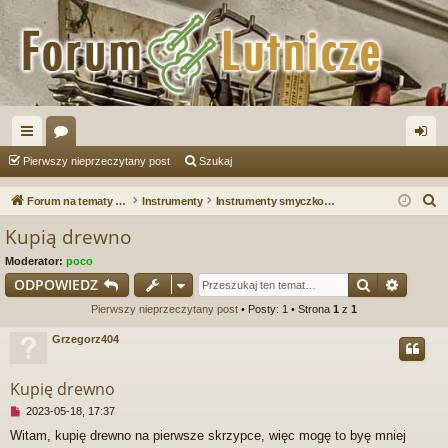
ię
or
al
Pierwszy nieprzeczytany post
Szukaj
ce
a
og
S
Forum na tematy budowy instrumentów
Instrumenty
Instrumenty smyczkowe
j
uj
z
Kupią drewno
u
…
si
Moderator:
poco
k
ę
Szukaj
Wyszu
ODPOWIEDZ
a
Pierwszy nieprzeczytany post
• Posty: 1 • Strona
1
z
1
j
Grzegorz404
Kupię drewno
N
2023-05-18, 17:37
i
Witam, kupię drewno na pierwsze skrzypce, więc mogę to byę mniej
e