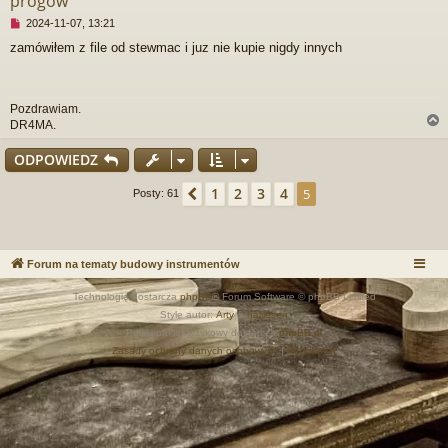
progów
N
2024-11-07, 13:21
i
zamówiłem z file od stewmac i juz nie kupie nigdy innych
e
p
r
z
Pozdrawiam.
e
DR4MA.
c
z
ODPOWIEDZ
y
t
r
a
1
2
3
4
Poprzednia
5
Posty: 61
n
y
p
o
s
Forum na tematy budowy instrumentów
t
Technologię dostarcza
phpBB
® Forum Software © phpBB Limited
Style autor:
Arty
&
halilesen
Polski pakiet językowy dostarcza
phpBB.pl
Zasady ochrony danych osobowych
|
Regulamin