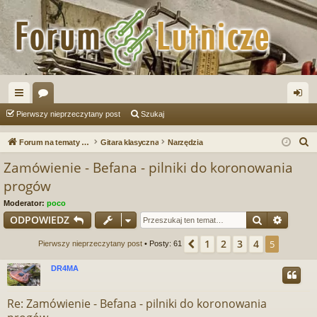
ię
or
al
Pierwszy nieprzeczytany post
Szukaj
ce
a
og
S
Forum na tematy budowy instrumentów
Gitara klasyczna
Narzędzia
j
uj
z
Zamówienie - Befana - pilniki do koronowania
u
…
si
progów
k
ę
Moderator:
poco
a
Szukaj
Wyszu
ODPOWIEDZ
j
1
2
3
4
Poprzednia
5
Pierwszy nieprzeczytany post
• Posty: 61
DR4MA
Re: Zamówienie - Befana - pilniki do koronowania