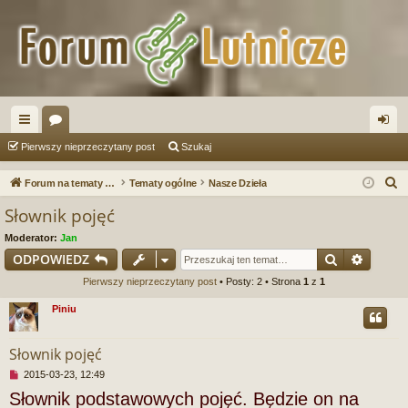
ię
or
al
Pierwszy nieprzeczytany post
Szukaj
ce
a
og
S
Forum na tematy budowy instrumentów
Tematy ogólne
Nasze Dzieła
j
uj
z
Słownik pojęć
u
…
si
Moderator:
Jan
k
ę
Szukaj
Wyszu
ODPOWIEDZ
a
Pierwszy nieprzeczytany post
• Posty: 2 • Strona
1
z
1
j
Piniu
Słownik pojęć
N
2015-03-23, 12:49
i
Słownik podstawowych pojęć. Będzie on na
e