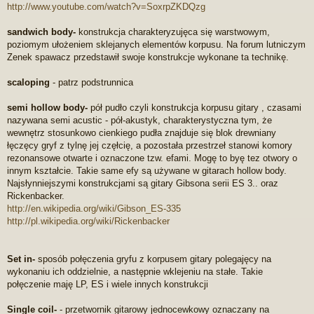
http://www.youtube.com/watch?v=SoxrpZKDQzg
sandwich body-
konstrukcja charakteryzujęca się warstwowym,
poziomym ułożeniem sklejanych elementów korpusu. Na forum lutniczym
Zenek spawacz przedstawił swoje konstrukcje wykonane ta technikę.
scaloping
- patrz podstrunnica
semi hollow body-
pół pudło czyli konstrukcja korpusu gitary , czasami
nazywana semi acustic - pół-akustyk, charakterystyczna tym, że
wewnętrz stosunkowo cienkiego pudła znajduje się blok drewniany
łęczęcy gryf z tylnę jej częłcię, a pozostała przestrzeł stanowi komory
rezonansowe otwarte i oznaczone tzw. efami. Mogę to byę tez otwory o
innym kształcie. Takie same efy są używane w gitarach hollow body.
Najsłynniejszymi konstrukcjami są gitary Gibsona serii ES 3.. oraz
Rickenbacker.
http://en.wikipedia.org/wiki/Gibson_ES-335
http://pl.wikipedia.org/wiki/Rickenbacker
Set in-
sposób połęczenia gryfu z korpusem gitary polegajęcy na
wykonaniu ich oddzielnie, a następnie wklejeniu na stałe. Takie
połęczenie maję LP, ES i wiele innych konstrukcji
Single coil-
- przetwornik gitarowy jednocewkowy oznaczany na