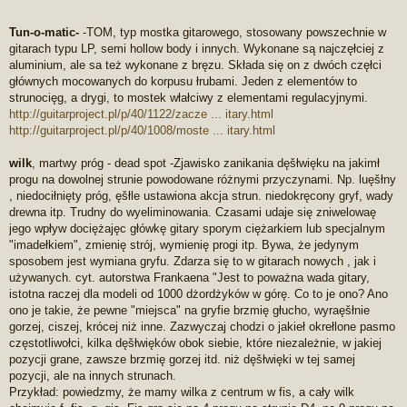
Tun-o-matic-
-TOM, typ mostka gitarowego, stosowany powszechnie w
gitarach typu LP, semi hollow body i innych. Wykonane są najczęłciej z
aluminium, ale sa też wykonane z bręzu. Składa się on z dwóch częłci
głównych mocowanych do korpusu łrubami. Jeden z elementów to
strunocięg, a drygi, to mostek włałciwy z elementami regulacyjnymi.
http://guitarproject.pl/p/40/1122/zacze ... itary.html
http://guitarproject.pl/p/40/1008/moste ... itary.html
wilk
, martwy próg - dead spot -Zjawisko zanikania dęšłwięku na jakimł
progu na dowolnej strunie powodowane różnymi przyczynami. Np. luęšłny
, niedociłnięty próg, ęšłle ustawiona akcja strun. niedokręcony gryf, wady
drewna itp. Trudny do wyeliminowania. Czasami udaje się zniwelowaę
jego wpływ dociężajęc główkę gitary sporym ciężarkiem lub specjalnym
"imadełkiem", zmienię strój, wymienię progi itp. Bywa, że jedynym
sposobem jest wymiana gryfu. Zdarza się to w gitarach nowych , jak i
używanych. cyt. autorstwa Frankaena "Jest to poważna wada gitary,
istotna raczej dla modeli od 1000 dżordżyków w górę. Co to je ono? Ano
ono je takie, że pewne "miejsca" na gryfie brzmię głucho, wyraęšłnie
gorzej, ciszej, krócej niż inne. Zazwyczaj chodzi o jakieł okrełlone pasmo
częstotliwołci, kilka dęšłwięków obok siebie, które niezależnie, w jakiej
pozycji grane, zawsze brzmię gorzej itd. niż dęšłwięki w tej samej
pozycji, ale na innych strunach.
Przykład: powiedzmy, że mamy wilka z centrum w fis, a cały wilk