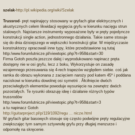
szelak
-
http://pl.wikipedia.org/wiki/Szelak
Trussrod
- pręt napinajęcy stosowany w gryfach gitar elektrycznych i
akustycznych celem likwidacji wygięcia gryfu w kierunku nacięgu strun
stalowych. Najstarsze instrumenty wyposażone były w pręty pojedyncze
konstrukcji single action, jednostronnego działania. Takie same stosuje
się do dnia dzisiejszego w większołci konstrukcji gitar. W międzyczasie
konstruktorzy opracowali inne typy, które przedstawione są tutaj
http:/www.forumlutnicze.pl/viewtopic.php?t=958&start=30
Firma Gotoh poszła jeszcze dalej i wyprodukowano napinacz pręta
dostępny nie w osi gryfu, lecz z boku, Wykorzystuje on zasadę
wzajemnego przesuwania się 4-rech trapezów względem siebie. coś jak
ramka do obrazu wykonana z zacięciem naroży pod katem 45* i poddana
naciskowi w kierunku dowolnej osi symetrii . Ăłciłnięcie dwóch
przeciwległych elementów powoduje wysunięcie na zewnętrz dwóch
pozostałych. Te rysunki obrazuję ideę i działanie różnych typów
trussrodów
http:/www.forumlutnicze.pl/viewtopic.php?t=958&start=3
a tu napinacz Gotoh
http://guitarproject.pl/p/119/1092/regu ... nicze.html
W gryfach gitar basowych stosuje się często podwójne pręty regulacyjne
zwiększajęc tym samym sztywnołę gryfu przy długiej menzurze i
odpornołę na skręcenie.