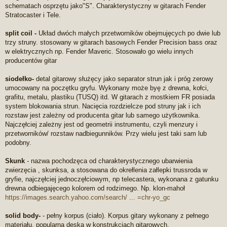
schematach osprzętu jako"S". Charakterystyczny w gitarach Fender
Stratocaster i Tele.
split coil -
Układ dwóch małych przetworników obejmujęcych po dwie lub
trzy struny. stosowany w gitarach basowych Fender Precision bass oraz
w elektrycznych np. Fender Maveric. Stosowało go wielu innych
producentów gitar
siodełko-
detal gitarowy służęcy jako separator strun jak i próg zerowy
umocowany na poczętku gryfu. Wykonany może byę z drewna, kołci,
grafitu, metalu, plastiku (TUSQ) itd. W gitarach z mostkiem FR posiada
system blokowania strun. Nacięcia rozdzielcze pod struny jak i ich
rozstaw jest zależny od producenta gitar lub samego użytkownika.
Najczęłciej zależny jest od geometrii instrumentu, czyli menzury i
przetworników/ rozstaw nadbiegunników. Przy wielu jest taki sam lub
podobny.
Skunk
- nazwa pochodzęca od charakterystycznego ubarwienia
zwierzęcia , skunksa, a stosowana do okrełlenia załlepki trussroda w
gryfie, najczęłciej jednoczęłciowym, np telecastera, wykonana z gatunku
drewna odbiegajęcego kolorem od rodzimego. Np. klon-mahoł
https://images.search.yahoo.com/search/ ... =chr-yo_gc
solid body-
- pełny korpus (ciało). Korpus gitary wykonany z pełnego
materiału, popularna deska w konstrukcjach gitarowych.