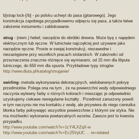
b]strap lock-[/b] - po polsku uchwyt do pasa (gitarowego). Jego
konstrukcja zapobiega przypadkowemu odpięciu się pasa, a także łatwe
założenie instumentu i zablokowanie.
strug
- (niem.) hebel; narzędzie do obróbki drewna. Może byę z napędem
elektrycznym lub ręczne. W lutnictwie najczęłciej jest używane jako
narzędzie ręczne. Proste w swojej konstrukcji, niezawodne i
niezastępione przy wszelkich pracach stolarskich. W zależnołci od
przeznaczenia znacznie różnięce się wymiarami, od 15 mm dla liliputa
lutniczego, do 650 mm dla spusta. Przykładowe typy strugów
http://www.dluta.pl/katalog/struganie/
swirling
- metoda wykonywania dekoracyjnych, wielobarwnych pokryę
przedmiotów. Polega ona na tym , że na powierzchni wody odpowiedniego
naczynia wylewny farby o różnych kolorach i mieszajęc je odpowiednio
uzyskujemy ciekawe nieregularne kształty . Przedmiot zanurzony powoli
w tym naczyniu nie ma kontaktu z wodę, ale przywiera do niego cieniutka
błonka farby pokrywajęc wszystkie powierzchnie z którymi sie styka. Nie
ma możliwołci wykonania powtarzalnych wzorów. Zawsze jest to kwestia
przypadku.
http://www.youtube.com/watch?v=1cY4LXZqX-w
http://www.youtube.com/watch?v=Ec25VpUC ... re=related