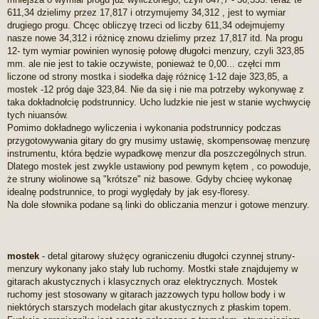
611,34 dzielimy przez 17,817 i otrzymujemy 34,312 , jest to wymiar
drugiego progu. Chcęc obliczyę trzeci od liczby 611,34 odejmujemy
nasze nowe 34,312 i różnicę znowu dzielimy przez 17,817 itd. Na progu
12- tym wymiar powinien wynosię połowę długołci menzury, czyli 323,85
mm. ale nie jest to takie oczywiste, ponieważ te 0,00... częłci mm
liczone od strony mostka i siodełka daję różnicę 1-12 daje 323,85, a
mostek -12 próg daje 323,84. Nie da się i nie ma potrzeby wykonywaę z
taka dokładnołcię podstrunnicy. Ucho ludzkie nie jest w stanie wychwycię
tych niuansów.
Pomimo dokładnego wyliczenia i wykonania podstrunnicy podczas
przygotowywania gitary do gry musimy ustawię, skompensowaę menzurę
instrumentu, która będzie wypadkowę menzur dla poszczególnych strun.
Dlatego mostek jest zwykle ustawiony pod pewnym kętem , co powoduje,
że struny wiolinowe są "krótsze" niż basowe. Gdyby chcieę wykonaę
idealnę podstrunnice, to progi wyględały by jak esy-floresy.
Na dole słownika podane są linki do obliczania menzur i gotowe menzury.
mostek
- detal gitarowy służęcy ograniczeniu długołci czynnej struny-
menzury wykonany jako stały lub ruchomy. Mostki stałe znajdujemy w
gitarach akustycznych i klasycznych oraz elektrycznych. Mostek
ruchomy jest stosowany w gitarach jazzowych typu hollow body i w
niektórych starszych modelach gitar akustycznych z płaskim topem.