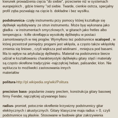
kierunek prowadzenia cięcia "do siebie", przeciwnie niż w systemach
europejskich , gdzie tniemy "od siebie. Twarde, cienkie ostrza, specjalny
profil zęba pozwalaję na cięcie b. dokładne i bez wysiłku.
podstrunnica-
częłę instrumentu przy pomocy której kształtuje się
dęšłwięk wydobywany ze strun instrumentu. Może byę wykonana jako
gładka - w instrumentach smyczkowych, w gitarach jako fretles albo
temperujęca - łciłle okrełlajęca wysokołę dęšłwięku w postaci
zamontowanych w niej progów. Wymyłlono tez podstrunnice
scaloped
, w
której przestrzeł pomiędzy progami jest wklęsła, a często także wklęsłołę
zmienia się liniowo , czyli większa pod wiolinami , mniejsza pod basami.
Ma to wpływ na artykulację dęšłwięku. Materiał na podstrunnice bierze
udział w kształtowaniu charakterystyki dęšłwięku gitary stęd i materiały
są często okrełlone tradycyjnie -najczęłciej heban, palisander, klon. Nie
wyklucza to możliwołci zastosowania innych
materiałów
politura
-
http://pl.wikipedia.org/wiki/Politura
precision bass
- popularnie zwany preclem, konstrukcja gitary basowej
firmy Fender, najczęłciej używanego basu
radius-
promieł, potocznie okrełlenie krzywizny podstrunnicy gitar
elektrycznych i akustycznych. Gitary klasyczne maja radius = 0, czyli
podstrunnice są płaskie. Stosowane w budowie gitar zakrzywienia