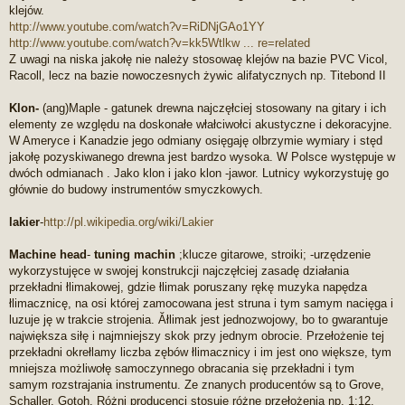
klejów.
http://www.youtube.com/watch?v=RiDNjGAo1YY
http://www.youtube.com/watch?v=kk5Wtlkw ... re=related
Z uwagi na niska jakołę nie należy stosowaę klejów na bazie PVC Vicol,
Racoll, lecz na bazie nowoczesnych żywic alifatycznych np. Titebond II
Klon-
(ang)Maple - gatunek drewna najczęłciej stosowany na gitary i ich
elementy ze względu na doskonałe włałciwołci akustyczne i dekoracyjne.
W Ameryce i Kanadzie jego odmiany osięgaję olbrzymie wymiary i stęd
jakołę pozyskiwanego drewna jest bardzo wysoka. W Polsce występuje w
dwóch odmianach . Jako klon i jako klon -jawor. Lutnicy wykorzystuję go
głównie do budowy instrumentów smyczkowych.
lakier
-
http://pl.wikipedia.org/wiki/Lakier
Machine head
-
tuning machin
;klucze gitarowe, stroiki; -urzędzenie
wykorzystujęce w swojej konstrukcji najczęłciej zasadę działania
przekładni łlimakowej, gdzie łlimak poruszany rękę muzyka napędza
łlimacznicę, na osi której zamocowana jest struna i tym samym nacięga i
luzuje ję w trakcie strojenia. Ăłlimak jest jednozwojowy, bo to gwarantuje
największa siłę i najmniejszy skok przy jednym obrocie. Przełożenie tej
przekładni okrełlamy liczba zębów łlimacznicy i im jest ono większe, tym
mniejsza możliwołę samoczynnego obracania się przekładni i tym
samym rozstrajania instrumentu. Ze znanych producentów są to Grove,
Schaller, Gotoh. Różni producenci stosuję różne przełożenia np, 1:12,