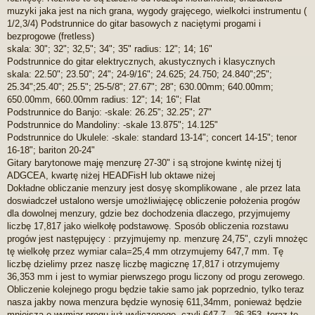
muzyki jaka jest na nich grana, wygody grajęcego, wielkołci instrumentu (
1/2,3/4) Podstrunnice do gitar basowych z naciętymi progami i
bezprogowe (fretless)
skala: 30"; 32"; 32,5"; 34"; 35" radius: 12"; 14; 16"
Podstrunnice do gitar elektrycznych, akustycznych i klasycznych
skala: 22.50"; 23.50"; 24"; 24-9/16"; 24.625; 24.750; 24.840";25";
25.34";25.40"; 25.5"; 25-5/8"; 27.67"; 28"; 630.00mm; 640.00mm;
650.00mm, 660.00mm radius: 12"; 14; 16"; Flat
Podstrunnice do Banjo: -skale: 26.25"; 32.25"; 27"
Podstrunnice do Mandoliny: -skale 13.875"; 14.125"
Podstrunnice do Ukulele: -skale: standard 13-14"; concert 14-15"; tenor
16-18"; bariton 20-24"
Gitary barytonowe maję menzurę 27-30" i są strojone kwintę niżej tj
ADGCEA, kwartę niżej HEADFisH lub oktawe niżej
Dokładne obliczanie menzury jest dosyę skomplikowane , ale przez lata
doswiadczeł ustalono wersje umożliwiajęcę obliczenie położenia progów
dla dowolnej menzury, gdzie bez dochodzenia dlaczego, przyjmujemy
liczbę 17,817 jako wielkołę podstawowę. Sposób obliczenia rozstawu
progów jest następujęcy : przyjmujemy np. menzurę 24,75", czyli mnożęc
tę wielkołę przez wymiar cala=25,4 mm otrzymujemy 647,7 mm. Tę
liczbę dzielimy przez naszę liczbę magicznę 17,817 i otrzymujemy
36,353 mm i jest to wymiar pierwszego progu liczony od progu zerowego.
Obliczenie kolejnego progu będzie takie samo jak poprzednio, tylko teraz
nasza jakby nowa menzura będzie wynosię 611,34mm, ponieważ będzie
mniejsza o wymiar progu już wyliczonego, czyli 647,7 - 36,353. teraz te