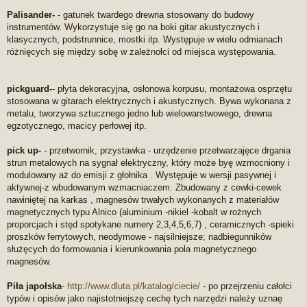
Palisander-
- gatunek twardego drewna stosowany do budowy
instrumentów. Wykorzystuje się go na boki gitar akustycznych i
klasycznych, podstrunnice, mostki itp. Występuje w wielu odmianach
różnięcych się między sobę w zależnołci od miejsca występowania.
pickguard-
- płyta dekoracyjna, osłonowa korpusu, montażowa osprzętu
stosowana w gitarach elektrycznych i akustycznych. Bywa wykonana z
metalu, tworzywa sztucznego jedno lub wielowarstwowego, drewna
egzotycznego, macicy perłowej itp.
pick up-
- przetwornik, przystawka - urzędzenie przetwarzajęce drgania
strun metalowych na sygnał elektryczny, który może byę wzmocniony i
modulowany aż do emisji z głołnika . Występuje w wersji pasywnej i
aktywnej-z wbudowanym wzmacniaczem. Zbudowany z cewki-cewek
nawiniętej na karkas , magnesów trwałych wykonanych z materiałów
magnetycznych typu Alnico (aluminium -nikiel -kobalt w rożnych
proporcjach i stęd spotykane numery 2,3,4,5,6,7) , ceramicznych -spieki
proszków ferrytowych, neodymowe - najsilniejsze; nadbiegunników
służęcych do formowania i kierunkowania pola magnetycznego
magnesów.
Piła japołska
-
http://www.dluta.pl/katalog/ciecie/
- po przejrzeniu całołci
typów i opisów jako najistotniejszę cechę tych narzędzi należy uznaę