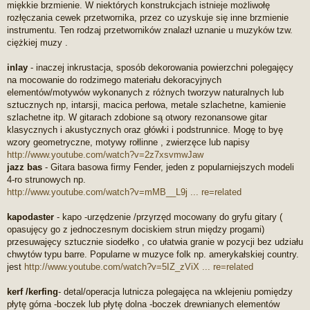
miękkie brzmienie. W niektórych konstrukcjach istnieje możliwołę
rozłęczania cewek przetwornika, przez co uzyskuje się inne brzmienie
instrumentu. Ten rodzaj przetworników znalazł uznanie u muzyków tzw.
ciężkiej muzy .
inlay
- inaczej inkrustacja, sposób dekorowania powierzchni polegajęcy
na mocowanie do rodzimego materiału dekoracyjnych
elementów/motywów wykonanych z różnych tworzyw naturalnych lub
sztucznych np, intarsji, macica perłowa, metale szlachetne, kamienie
szlachetne itp. W gitarach zdobione są otwory rezonansowe gitar
klasycznych i akustycznych oraz główki i podstrunnice. Mogę to byę
wzory geometryczne, motywy rołlinne , zwierzęce lub napisy
http://www.youtube.com/watch?v=2z7xsvmwJaw
jazz bas
- Gitara basowa firmy Fender, jeden z popularniejszych modeli
4-ro strunowych np.
http://www.youtube.com/watch?v=mMB__L9j ... re=related
kapodaster
- kapo -urzędzenie /przyrzęd mocowany do gryfu gitary (
opasujęcy go z jednoczesnym dociskiem strun między progami)
przesuwajęcy sztucznie siodełko , co ułatwia granie w pozycji bez udziału
chwytów typu barre. Popularne w muzyce folk np. amerykałskiej country.
jest
http://www.youtube.com/watch?v=5IZ_zViX ... re=related
kerf /kerfing
- detal/operacja lutnicza polegajęca na wklejeniu pomiędzy
płytę górna -boczek lub płytę dolna -boczek drewnianych elementów