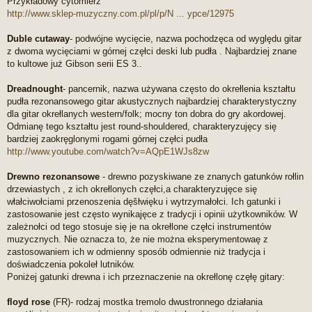
Przykładowy cytomierz
http://www.sklep-muzyczny.com.pl/pl/p/N ... ypce/12975
Duble cutaway
- podwójne wycięcie, nazwa pochodzęca od wyględu gitar
z dwoma wycięciami w górnej częłci deski lub pudła . Najbardziej znane
to kultowe już Gibson serii ES 3..
Dreadnought
- pancernik, nazwa używana często do okrełlenia kształtu
pudła rezonansowego gitar akustycznych najbardziej charakterystyczny
dla gitar okrełlanych western/folk; mocny ton dobra do gry akordowej.
Odmianę tego kształtu jest round-shouldered, charakteryzujęcy się
bardziej zaokręglonymi rogami górnej częłci pudła
http://www.youtube.com/watch?v=AQpE1WJs8zw
Drewno rezonansowe
- drewno pozyskiwane ze znanych gatunków rołlin
drzewiastych , z ich okrełlonych częłci,a charakteryzujęce się
włałciwołciami przenoszenia dęšłwięku i wytrzymałołci. Ich gatunki i
zastosowanie jest często wynikajęce z tradycji i opinii użytkowników. W
zależnołci od tego stosuje się je na okrełlone częłci instrumentów
muzycznych. Nie oznacza to, że nie można eksperymentowaę z
zastosowaniem ich w odmienny sposób odmiennie niż tradycja i
doświadczenia pokoleł lutników.
Poniżej gatunki drewna i ich przeznaczenie na okrełlonę częłę gitary:
floyd rose
(FR)- rodzaj mostka tremolo dwustronnego działania