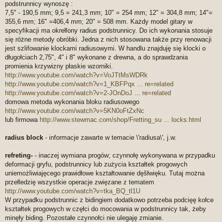
podstrunnicy wynoszę :
7,5" - 190,5 mm; 9,5 = 241,3 mm; 10" = 254 mm; 12" = 304,8 mm; 14"=
355,6 mm; 16" =406,4 mm; 20" = 508 mm. Każdy model gitary w
specyfikacji ma okrełlony radius podstrunnicy. Do ich wykonania stosuje
się różne metody obróbki. Jedna z nich stosowana także przy renowacji
jest szlifowanie klockami radiusowymi. W handlu znajduję się klocki o
długołciach 2,75", 4" i 8" wykonane z drewna, a do sprawdzania
promienia krzywizny płaskie wzorniki.
http://www.youtube.com/watch?v=VoJTtMsWDRk
http://www.youtube.com/watch?v=1_KBFPqx ... re=related
http://www.youtube.com/watch?v=2-JOnDoJ ... re=related
domowa metoda wykonania bloku radiusowego
http://www.youtube.com/watch?v=5KN0oFtZxNc
lub firmowa
http://www.stewmac.com/shop/Fretting_su ... locks.html
radius block
- informacje zawarte w temacie \'radiusa\', j.w.
refreting-
- inaczej wymiana progów; czynnołę wykonywana w przypadku
deformacji gryfu, podstrunnicy lub zużycia kształtek progowych
uniemożliwiajęcego prawidłowe kształtowanie dęšłwięku. Tutaj można
przełledzię wszystkie operacje zwięzane z tematem
http://www.youtube.com/watch?v=tka_BQ_tl1U
W przypadku podstrunnic z bidingiem dodatkowo potrzeba podcięę kołce
kształtek progowych w częłci do mocowania w podstrunnicy tak, żeby
minęły biding. Pozostałe czynnołci nie ulegaję zmianie.