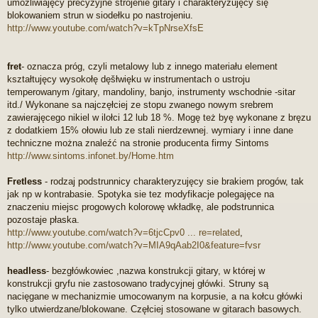
umożliwiajęcy precyzyjne strojenie gitary i charakteryzujęcy się
blokowaniem strun w siodełku po nastrojeniu.
http://www.youtube.com/watch?v=kTpNrseXfsE
fret
- oznacza próg, czyli metalowy lub z innego materiału element
kształtujęcy wysokołę dęšłwięku w instrumentach o ustroju
temperowanym /gitary, mandoliny, banjo, instrumenty wschodnie -sitar
itd./ Wykonane sa najczęłciej ze stopu zwanego nowym srebrem
zawierajęcego nikiel w ilołci 12 lub 18 %. Mogę też byę wykonane z bręzu
z dodatkiem 15% ołowiu lub ze stali nierdzewnej. wymiary i inne dane
techniczne można znaleźć na stronie producenta firmy Sintoms
http://www.sintoms.infonet.by/Home.htm
Fretless
- rodzaj podstrunnicy charakteryzujęcy sie brakiem progów, tak
jak np w kontrabasie. Spotyka sie tez modyfikacje polegajęce na
znaczeniu miejsc progowych kolorowę wkładkę, ale podstrunnica
pozostaje płaska.
http://www.youtube.com/watch?v=6tjcCpv0 ... re=related
,
http://www.youtube.com/watch?v=MIA9qAab2I0&feature=fvsr
headless
- bezgłówkowiec ,nazwa konstrukcji gitary, w której w
konstrukcji gryfu nie zastosowano tradycyjnej główki. Struny są
nacięgane w mechanizmie umocowanym na korpusie, a na kołcu główki
tylko utwierdzane/blokowane. Częłciej stosowane w gitarach basowych.