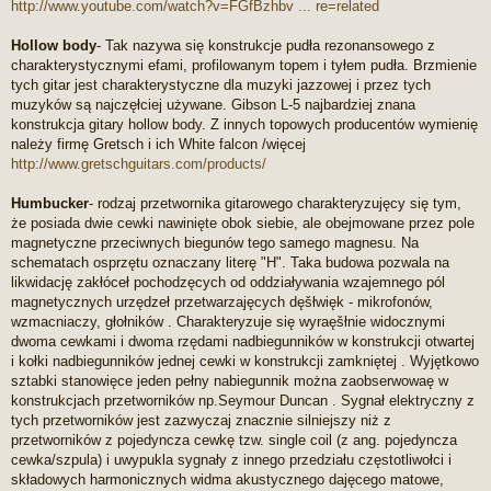
http://www.youtube.com/watch?v=FGfBzhbv ... re=related
Hollow body
- Tak nazywa się konstrukcje pudła rezonansowego z
charakterystycznymi efami, profilowanym topem i tyłem pudła. Brzmienie
tych gitar jest charakterystyczne dla muzyki jazzowej i przez tych
muzyków są najczęłciej używane. Gibson L-5 najbardziej znana
konstrukcja gitary hollow body. Z innych topowych producentów wymienię
należy firmę Gretsch i ich White falcon /więcej
http://www.gretschguitars.com/products/
Humbucker
- rodzaj przetwornika gitarowego charakteryzujęcy się tym,
że posiada dwie cewki nawinięte obok siebie, ale obejmowane przez pole
magnetyczne przeciwnych biegunów tego samego magnesu. Na
schematach osprzętu oznaczany literę "H". Taka budowa pozwala na
likwidację zakłóceł pochodzęcych od oddziaływania wzajemnego pól
magnetycznych urzędzeł przetwarzajęcych dęšłwięk - mikrofonów,
wzmacniaczy, głołników . Charakteryzuje się wyraęšłnie widocznymi
dwoma cewkami i dwoma rzędami nadbiegunników w konstrukcji otwartej
i kołki nadbiegunników jednej cewki w konstrukcji zamkniętej . Wyjętkowo
sztabki stanowięce jeden pełny nabiegunnik można zaobserwowaę w
konstrukcjach przetworników np.Seymour Duncan . Sygnał elektryczny z
tych przetworników jest zazwyczaj znacznie silniejszy niż z
przetworników z pojedyncza cewkę tzw. single coil (z ang. pojedyncza
cewka/szpula) i uwypukla sygnały z innego przedziału częstotliwołci i
składowych harmonicznych widma akustycznego dajęcego matowe,