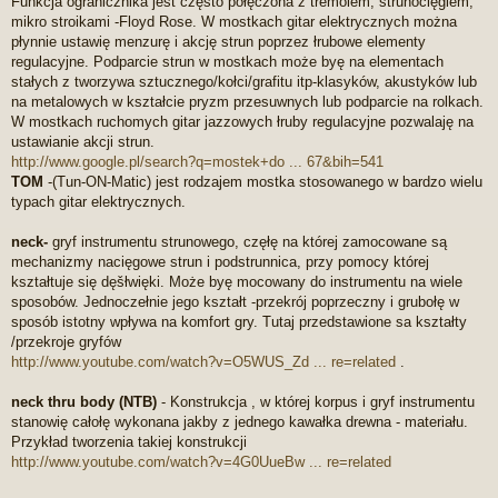
Funkcja ogranicznika jest często połęczona z tremolem, strunocięgiem,
mikro stroikami -Floyd Rose. W mostkach gitar elektrycznych można
płynnie ustawię menzurę i akcję strun poprzez łrubowe elementy
regulacyjne. Podparcie strun w mostkach może byę na elementach
stałych z tworzywa sztucznego/kołci/grafitu itp-klasyków, akustyków lub
na metalowych w kształcie pryzm przesuwnych lub podparcie na rolkach.
W mostkach ruchomych gitar jazzowych łruby regulacyjne pozwalaję na
ustawianie akcji strun.
http://www.google.pl/search?q=mostek+do ... 67&bih=541
TOM
-(Tun-ON-Matic) jest rodzajem mostka stosowanego w bardzo wielu
typach gitar elektrycznych.
neck-
gryf instrumentu strunowego, częłę na której zamocowane są
mechanizmy nacięgowe strun i podstrunnica, przy pomocy której
kształtuje się dęšłwięki. Może byę mocowany do instrumentu na wiele
sposobów. Jednoczełnie jego kształt -przekrój poprzeczny i grubołę w
sposób istotny wpływa na komfort gry. Tutaj przedstawione sa kształty
/przekroje gryfów
http://www.youtube.com/watch?v=O5WUS_Zd ... re=related
.
neck thru body (NTB)
- Konstrukcja , w której korpus i gryf instrumentu
stanowię całołę wykonana jakby z jednego kawałka drewna - materiału.
Przykład tworzenia takiej konstrukcji
http://www.youtube.com/watch?v=4G0UueBw ... re=related