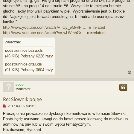
obejmuje f, fis, g, gis. Fis gra się na 4 progu na strunie D4, na 9 progu na
strunie A5 i na progu 14 na strunie E6. Wszystkie te miejsca brzmię
głucho, jakby ktoł walił patykiem w pieł. Wybrzmiewanie jest b. krótkie
itd. Najczęłciej jest to wada produkcyjna, b. trudna do usunięcia przez
lutnika."
http://www.youtube.com/watch?v=Oy_eMwfP ... re=related
http://www.youtube.com/watch?v=jwLWmhGr ... re=related
Załączniki
podstrunnice basu.xls
(46 KiB) Pobrany 6228 razy
podstrunnice gitar.xls
(91 KiB) Pobrany 3604 razy
poco
Moderator
r
Re: Słownik pojęę
N
2017-03-16, 04:08
i
Proszę o nie prowadzenie dyskusji i komentowanie w temacie Słownik.
e
Posty będę usuwane. Uwagi co do haseł proszę kierowaę do modów lub
p
r
adminów na priv lub w swoim wętku tematycznym.
z
Pozdrawiam, Ryszard
e