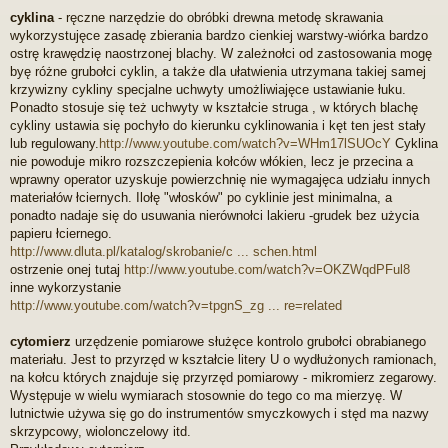
cyklina
- ręczne narzędzie do obróbki drewna metodę skrawania
wykorzystujęce zasadę zbierania bardzo cienkiej warstwy-wiórka bardzo
ostrę krawędzię naostrzonej blachy. W zależnołci od zastosowania mogę
byę różne grubołci cyklin, a także dla ułatwienia utrzymana takiej samej
krzywizny cykliny specjalne uchwyty umożliwiajęce ustawianie łuku.
Ponadto stosuje się też uchwyty w kształcie struga , w których blachę
cykliny ustawia się pochyło do kierunku cyklinowania i kęt ten jest stały
lub regulowany.
http://www.youtube.com/watch?v=WHm17lSUOcY
Cyklina
nie powoduje mikro rozszczepienia kołców włókien, lecz je przecina a
wprawny operator uzyskuje powierzchnię nie wymagajęca udziału innych
materiałów łciernych. Ilołę "włosków" po cyklinie jest minimalna, a
ponadto nadaje się do usuwania nierównołci lakieru -grudek bez użycia
papieru łciernego.
http://www.dluta.pl/katalog/skrobanie/c ... schen.html
ostrzenie onej tutaj
http://www.youtube.com/watch?v=OKZWqdPFul8
inne wykorzystanie
http://www.youtube.com/watch?v=tpgnS_zg ... re=related
cytomierz
urzędzenie pomiarowe służęce kontrolo grubołci obrabianego
materiału. Jest to przyrzęd w kształcie litery U o wydłużonych ramionach,
na kołcu których znajduje się przyrzęd pomiarowy - mikromierz zegarowy.
Występuje w wielu wymiarach stosownie do tego co ma mierzyę. W
lutnictwie używa się go do instrumentów smyczkowych i stęd ma nazwy
skrzypcowy, wiolonczelowy itd.