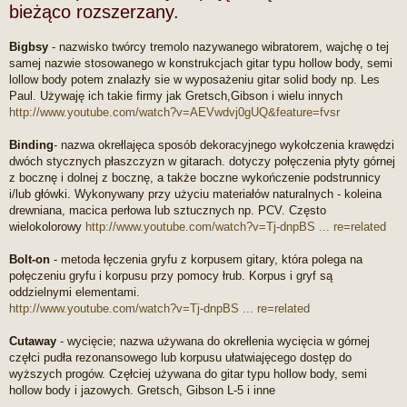
p
bieżąco rozszerzany.
r
z
Bigbsy
- nazwisko twórcy tremolo nazywanego wibratorem, wajchę o tej
e
c
samej nazwie stosowanego w konstrukcjach gitar typu hollow body, semi
z
lollow body potem znalazły sie w wyposażeniu gitar solid body np. Les
y
Paul. Używaję ich takie firmy jak Gretsch,Gibson i wielu innych
t
http://www.youtube.com/watch?v=AEVwdvj0gUQ&feature=fvsr
a
n
y
Binding
- nazwa okrełlajęca sposób dekoracyjnego wykołczenia krawędzi
p
dwóch stycznych płaszczyzn w gitarach. dotyczy połęczenia płyty górnej
o
z bocznę i dolnej z bocznę, a także boczne wykończenie podstrunnicy
s
i/lub główki. Wykonywany przy użyciu materiałów naturalnych - koleina
t
drewniana, macica perłowa lub sztucznych np. PCV. Często
wielokolorowy
http://www.youtube.com/watch?v=Tj-dnpBS ... re=related
Bolt-on
- metoda łęczenia gryfu z korpusem gitary, która polega na
połęczeniu gryfu i korpusu przy pomocy łrub. Korpus i gryf są
oddzielnymi elementami.
http://www.youtube.com/watch?v=Tj-dnpBS ... re=related
Cutaway
- wycięcie; nazwa używana do okrełlenia wycięcia w górnej
częłci pudła rezonansowego lub korpusu ułatwiajęcego dostęp do
wyższych progów. Częłciej używana do gitar typu hollow body, semi
hollow body i jazowych. Gretsch, Gibson L-5 i inne