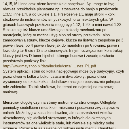
14,15,16 i inne oraz różne konstrukcje napędowe. Np. mogę to byę
również przekładnie planetarne np. stosowane do banjo o przełożeniu
1:3,5; inne 1:4, a do ukulele 1:1. Przełożenie 1:1 maję stroiki - kołki
stożkowe do instrumentów smyczkowych oraz niektórych gitar. W
gitarach basowych przełożenia mogę byę 1:12, 1:20, a mini nawet 1:22.
Stosuje się też klucze umożliwiajęce blokadę mechanizmu po
nastrojeniu, którę to można użyę albo od strony przekładni, albo
zamocowania struny, klucze olejowe, klucze na listwach zespolone po 3
prawe i lewe, po 4 prawe i lewe jak do mandolin i po 6 również prawe i
lewe do gitar 6-cio i 12-sto strunowych. Innym rozwięzaniem konstrukcji
kluczy jest tzw D-tuner hipshot, którego budowę i zasadę działania
przedstawia poniższy link
http://www.mayshop.pl/data/include/cms/ ... nes_PL.pdf
System aplikacji strun do kołka nacięgowego może byę tradycyjny, czyli
przez otwór w kołku z boku, czasami dwa otwory; przez otwór
wywiercony od czoła kołka i dodatkowo nacięcie poprzecznie pełnięce
rolę zabieraka. To tak skrótowo, bo temat co najmniej na rozprawę
naukowę
Menzura
- długołę czynna struny instrumentu strunowego; Odległołę
pomiędzy siodełkiem i mostkiem mierzona i podawana zwyczajowo w
calach. Może byę w zasadzie dowolna, ale na przestrzeni wieków
ukształtowały się wielkołci stosowane, w których dla okrełlonych
instrumentów są one wielkołcię stałę, lub niewiele się między sobę
różnięcę. Różnice te są zależne od rodzaju instrumentu, charakteru