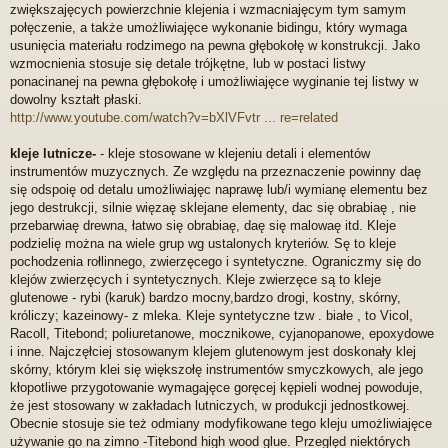
zwiększajęcych powierzchnie klejenia i wzmacniajęcym tym samym
połęczenie, a także umożliwiajęce wykonanie bidingu, który wymaga
usunięcia materiału rodzimego na pewna głębokołę w konstrukcji. Jako
wzmocnienia stosuje się detale trójkętne, lub w postaci listwy
ponacinanej na pewna głębokołę i umożliwiajęce wyginanie tej listwy w
dowolny kształt płaski.
http://www.youtube.com/watch?v=bXlVFvtr ... re=related
kleje lutnicze-
- kleje stosowane w klejeniu detali i elementów
instrumentów muzycznych. Ze względu na przeznaczenie powinny daę
się odspoię od detalu umożliwiajęc naprawę lub/i wymianę elementu bez
jego destrukcji, silnie więzaę sklejane elementy, dac się obrabiaę , nie
przebarwiaę drewna, łatwo się obrabiaę, daę się malowaę itd. Kleje
podzielię można na wiele grup wg ustalonych kryteriów. Sę to kleje
pochodzenia rołlinnego, zwierzęcego i syntetyczne. Ograniczmy się do
klejów zwierzęcych i syntetycznych. Kleje zwierzęce są to kleje
glutenowe - rybi (karuk) bardzo mocny,bardzo drogi, kostny, skórny,
króliczy; kazeinowy- z mleka. Kleje syntetyczne tzw . białe , to Vicol,
Racoll, Titebond; poliuretanowe, mocznikowe, cyjanopanowe, epoxydowe
i inne. Najczęłciej stosowanym klejem glutenowym jest doskonały klej
skórny, którym klei się większołę instrumentów smyczkowych, ale jego
kłopotliwe przygotowanie wymagajęce goręcej kępieli wodnej powoduje,
że jest stosowany w zakładach lutniczych, w produkcji jednostkowej.
Obecnie stosuje sie też odmiany modyfikowane tego kleju umożliwiajęce
używanie go na zimno -Titebond high wood glue. Przeględ niektórych