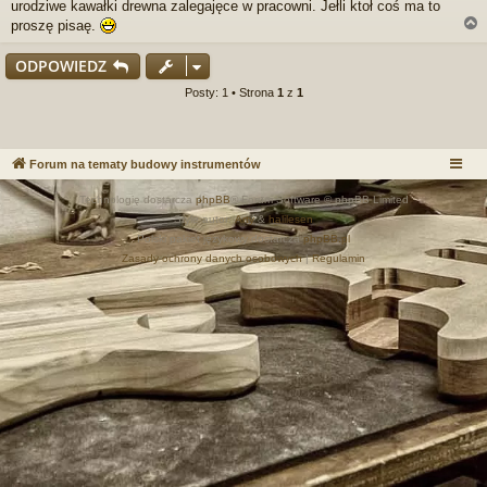
urodziwe kawałki drewna zalegajęce w pracowni. Jełli ktoł coś ma to
p
r
proszę pisaę.
z
e
ODPOWIEDZ
c
z
r
Posty: 1 • Strona
1
z
1
y
t
a
n
Forum na tematy budowy instrumentów
y
p
Technologię dostarcza
phpBB
® Forum Software © phpBB Limited
o
s
Style autor:
Arty
&
halilesen
t
Polski pakiet językowy dostarcza
phpBB.pl
Zasady ochrony danych osobowych
|
Regulamin