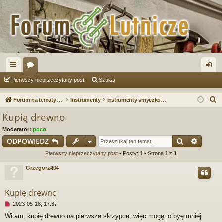
ię
or
al
Pierwszy nieprzeczytany post
Szukaj
ce
a
og
S
Forum na tematy budowy instrumentów
Instrumenty
Instrumenty smyczkowe
j
uj
z
Kupią drewno
u
…
si
Moderator:
poco
k
ę
Szukaj
Wyszu
ODPOWIEDZ
a
Pierwszy nieprzeczytany post
• Posty: 1 • Strona
1
z
1
j
Grzegorz404
Kupię drewno
N
2023-05-18, 17:37
i
Witam, kupię drewno na pierwsze skrzypce, więc mogę to byę mniej
e