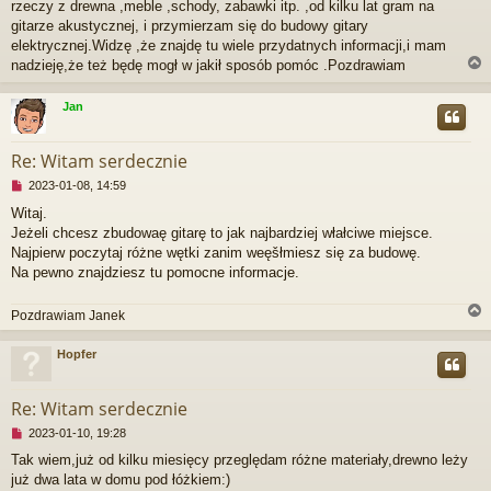
rzeczy z drewna ,meble ,schody, zabawki itp. ,od kilku lat gram na
p
r
gitarze akustycznej, i przymierzam się do budowy gitary
z
elektrycznej.Widzę ,że znajdę tu wiele przydatnych informacji,i mam
e
nadzieję,że też będę mogł w jakił sposób pomóc .Pozdrawiam
c
z
y
Jan
t
r
a
n
Re: Witam serdecznie
y
N
2023-01-08, 14:59
p
i
o
Witaj.
e
s
Jeżeli chcesz zbudowaę gitarę to jak najbardziej włałciwe miejsce.
p
t
r
Najpierw poczytaj różne wętki zanim weęšłmiesz się za budowę.
z
Na pewno znajdziesz tu pomocne informacje.
e
c
Pozdrawiam Janek
z
y
t
Hopfer
a
r
n
y
Re: Witam serdecznie
p
o
N
2023-01-10, 19:28
s
i
Tak wiem,już od kilku miesięcy przeględam różne materiały,drewno leży
t
e
już dwa lata w domu pod łóżkiem:)
p