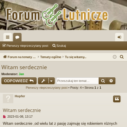
ię
or
al
Pierwszy nieprzeczytany post
Szukaj
ce
a
og
S
Forum na tematy budowy instrumentów
Tematy ogólne
Tu się witamy...
j
uj
z
Witam serdecznie
u
…
si
Moderator:
Jan
k
ę
Szukaj
Wyszu
ODPOWIEDZ
a
Pierwszy nieprzeczytany post
• Posty: 4 • Strona
1
z
1
j
Hopfer
Witam serdecznie
N
2023-01-08, 13:17
i
Witam serdecznie ,od wielu lat z pasję zajmuję się robieniem różnych
e