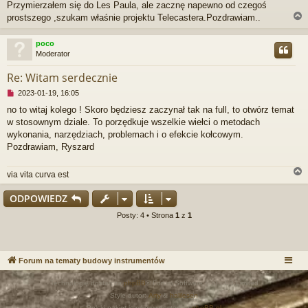
r
Przymierzałem się do Les Paula, ale zacznę napewno od czegoś
z
prostszego ,szukam właśnie projektu Telecastera.Pozdrawiam..
e
c
poco
z
Moderator
y
r
t
Re: Witam serdecznie
a
n
N
2023-01-19, 16:05
y
i
p
no to witaj kolego ! Skoro będziesz zaczynał tak na full, to otwórz temat
e
o
w stosownym dziale. To porzędkuje wszelkie wiełci o metodach
p
s
r
wykonania, narzędziach, problemach i o efekcie kołcowym.
t
z
Pozdrawiam, Ryszard
e
c
via vita curva est
z
y
t
ODPOWIEDZ
a
r
Posty: 4 • Strona
1
z
1
n
y
p
o
s
Forum na tematy budowy instrumentów
t
Technologię dostarcza
phpBB
® Forum Software © phpBB Limited
Style autor:
Arty
&
halilesen
Polski pakiet językowy dostarcza
phpBB.pl