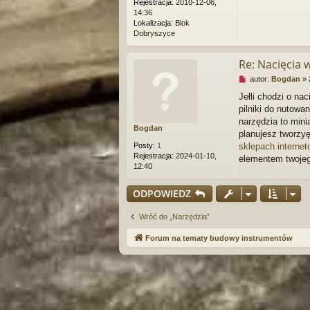
Rejestracja:
2010-12-06,
y
14:36
t
Lokalizacja:
Blok
a
Dobryszyce
n
y
p
Re: Nacięcia 
o
N
autor:
Bogdan
»
s
i
t
Jełli chodzi o na
e
pilniki do nutowa
p
r
narzędzia to mini
Bogdan
z
planujesz tworzy
e
Posty:
1
sklepach interne
c
Rejestracja:
2024-01-10,
elementem twojeg
z
12:40
y
t
ODPOWIEDZ
a
n
y
Wróć do „Narzędzia”
p
o
Forum na tematy budowy instrumentów
s
t