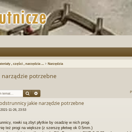
teriały , części , narzędzia ...
Narzędzia
e narządzie potrzebne
Szukaj
Wyszukiwanie zaawansowane
P
odstrunnicy jakie narzędzie potrzebne
»
2021-11-26, 23:53
runnicy, rowki są zbyt płytkie by osadzię w nich progi.
ię też progi na większe (z szerszę płetwę ok 0.5mm.)