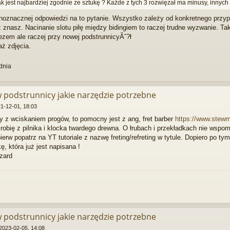
k jest najbardziej zgodnie ze sztukę ? Każde z tych 3 rozwięzał ma minusy, innych
oznacznej odpowiedzi na to pytanie. Wszystko zależy od konkretnego przypad
znasz. Nacinanie slotu piłę między bidingiem to raczej trudne wyzwanie. Tak
ezem ale raczej przy nowej podstrunnicyĂ˘?ł
aż zdjęcia.
dnia
w podstrunnicy jakie narzędzie potrzebne
1-12-01, 18:03
y z wciskaniem progów, to pomocny jest z ang, fret barber
https://www.stewma
bię z pilnika i klocka twardego drewna. O łrubach i przekładkach nie wspo
pierw popatrz na YT tutoriale z nazwę freting/refreting w tytule. Dopiero po ty
, która już jest napisana !
zard
w podstrunnicy jakie narzędzie potrzebne
2023-02-05, 14:08