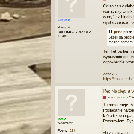
i
t
Ogranicznik glebo
e
wbijac czy wciska
p
r
w gryfie z bindin
Zenek S
z
wystarczajaca , b
e
Posty:
93
c
Rejestracja:
2018-08-27,
poco
pisze
z
18:48
Jeżeli są probl
y
można samemu z
t
a
Ten fret barber 
n
wysuwanie sie pro
y
p
odpowiednie brzes
o
s
Zenek S
t
https://basstrends
Re: Nacięcia 
N
autor:
poco
»
202
i
Tu masz rację. My
e
Posiadanie narzęd
p
r
które trzeba ogar
poco
z
Pozdrawiam, Rys
Moderator
e
c
Posty:
4629
via vita curva est
z