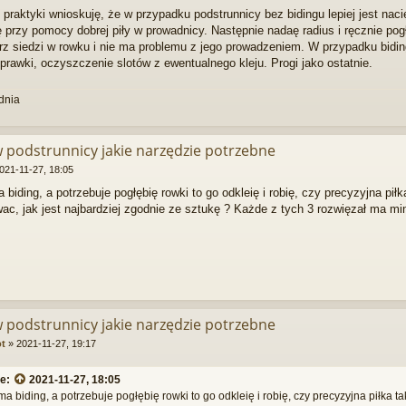
e praktyki wnioskuję, że w przypadku podstrunnicy bez bidingu lepiej jest naci
przy pomocy dobrej piły w prowadnicy. Następnie nadaę radius i ręcznie pogł
trz siedzi w rowku i nie ma problemu z jego prowadzeniem. W przypadku bidi
oprawki, oczyszczenie slotów z ewentualnego kleju. Progi jako ostatnie.
dnia
w podstrunnicy jakie narzędzie potrzebne
021-11-27, 18:05
a biding, a potrzebuje pogłębię rowki to go odkleię i robię, czy precyzyjna pił
wac, jak jest najbardziej zgodnie ze sztukę ? Każde z tych 3 rozwięzał ma m
w podstrunnicy jakie narzędzie potrzebne
ot
»
2021-11-27, 19:17
ze:
2021-11-27, 18:05
 ma biding, a potrzebuje pogłębię rowki to go odkleię i robię, czy precyzyjna piłka ta