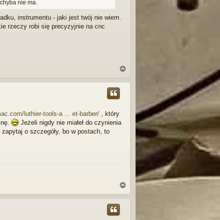
 chyba nie ma.
ku, instrumentu - jaki jest twój nie wiem.
ie rzeczy robi się precyzyjnie na cnc
N
a
g
ó
r
ę
c.com/luthier-tools-a ... et-barber/
, który
mnę.
Jeżeli nigdy nie miałeł do czynienia
m zapytaj o szczegóły, bo w postach, to
N
a
g
ó
r