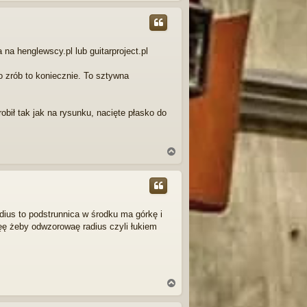
g
ó
r
ę
na henglewscy.pl lub guitarproject.pl
o zrób to koniecznie. To sztywna
bił tak jak na rysunku, nacięte płasko do
N
a
g
ó
r
ę
adius to podstrunnica w środku ma górkę i
cięę żeby odwzorowaę radius czyli łukiem
N
a
g