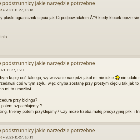
w podstrunnicy jakie narzędzie potrzebne
ot
»
2021-11-27, 13:18
ły płaski ogranicznik cięcia jak Ci podpowiadałem Ă˘?ł kiedy klocek oprze się 
dnia
w podstrunnicy jakie narzędzie potrzebne
021-11-27, 15:06
łbym kupię coś takiego, wytwarzanie narzędzi jakoł mi nie idzie
nie udało 
rzedawał coś w tym stylu, więc chyba zostanę przy prostym cięciu tak jak to
o mi to umożliwi.
cedura przy bidingu?
 potem szpachlujemy ?
ing, tniemy potem przyklejamy? Czy może trzeba małej precyzyjnej piłki i t
w podstrunnicy jakie narzędzie potrzebne
ot
»
2021-11-27, 16:13