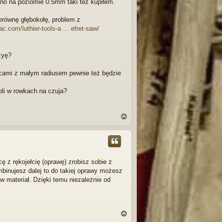
no na poziomie 0.5mm taki też kupiłem.
erównę głębokołę, problem z
.com/luthier-tools-a ... efret-saw/
żyę?
cami z małym radiusem pewnie też będzie
oli w rowkach na czuja?
N
a
g
ó
r
ę
ę z rękojełcię (oprawę) zrobisz sobie z
binujesz dalej to do takiej oprawy możesz
 w materiał. Dzięki temu niezależnie od
N
a