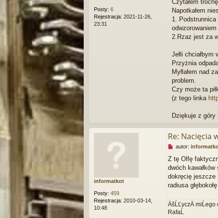
Czytałem trochę
e
Posty:
6
Napotkałem nies
c
Rejestracja:
2021-11-26,
1. Podstrunnica
z
23:31
odwzorowaniem r
y
t
2.Rzaz jest za 
a
n
Jełli chciałbym
y
Przyżnia odpada
p
Myłlałem nad za
o
s
problem.
t
Czy może ta pił
(z tego linka
htt
Dziękuje z góry
Re: Nacięcia 
N
autor:
informatk
i
Z tę Olfę faktycz
e
dwóch kawałków s
p
r
dokręcię jeszcze 
informatkot
z
radiusa głębokołę
e
Posty:
459
c
Rejestracja:
2010-03-14,
ÄšĹĽyczÄ miĹego 
z
10:48
RafaĹ
y