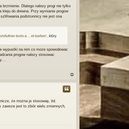
ę
 brzmienie. Dlatego nalezy progi nie tylko
ja kleju do drewna. Przy wymianie progow
szlifowania podstrunnicy nie jest ona
/luthier-tools-a ... et-barber/
, który
.
 sie wypustki na nim co moze spowodowac
osadzania progow nalezy stosowac
....
N
a
g
ó
r
ę
nicze, że można je stosowaę, itd.
k zawsze jest to zbiór wielu zmiennych,