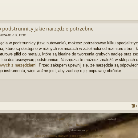
w podstrunnicy jakie narzędzie potrzebne
2024-01-10, 13:01
cięcia w podstrunnicy (tzw. nutowanie), możesz potrzebowaę kilku specjalisty
nia, które są dostępne w różnych rozmiarach w zależnołci od rozmiaru strun,
aturowe piłki do metalu, które są idealne do tworzenia grubych nacięę oraz zest
ę lub dostosowywaę podstrunnice. Narzędzia te możesz znaleźć w sklepach 
towych z narzędziami
. Przed zakupem upewnij się, że narzędzia są odpowiedni
o instrumentu, więc ważne jest, aby zadbaę o jej poprawnę obróbkę.
U
Technologię dostarcza
phpBB
® Forum Software © phpBB Limited
Style autor:
Arty
&
halilesen
Polski pakiet językowy dostarcza
phpBB.pl
Zasady ochrony danych osobowych
|
Regulamin