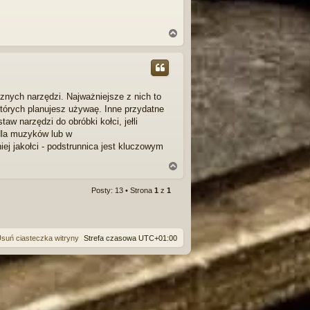
N
a
g
ó
r
ę
cznych narzędzi. Najważniejsze z nich to
 których planujesz używaę. Inne przydatne
aw narzędzi do obróbki kołci, jełli
dla muzyków lub w
ej jakołci - podstrunnica jest kluczowym
N
a
g
Posty: 13 • Strona
1
z
1
ó
r
ę
suń ciasteczka witryny
Strefa czasowa
UTC+01:00