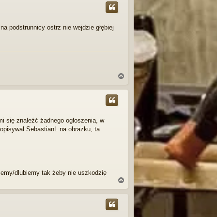
ó
r
ę
na podstrunnicy ostrz nie wejdzie głębiej
N
a
g
ó
r
ę
mi się znaleźć żadnego ogłoszenia, w
 opisywał SebastianL na obrazku, ta
niemy/dlubiemy tak żeby nie uszkodzię
N
a
g
ó
r