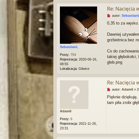
t
a
Re: Nacięcia 
n
y
N
autor:
Sebastian
p
i
0,35 to za węsko.
o
e
s
p
t
r
Dawniej używałem 
z
grzbietnica bez r
e
SebastianL
c
Co do zachowania 
z
Posty:
754
takiej głębokołci,
y
Rejestracja:
2020-06-16,
t
gleb.png
08:55
a
Lokalizacja:
Gliwice
n
y
p
Re: Nacięcia 
o
N
autor:
Adam6
»
2
s
i
t
Pięknie dziękuję,
e
tam piła zrobi gł
p
r
Adam6
z
e
Posty:
6
c
Rejestracja:
2021-11-26,
z
23:31
y
t