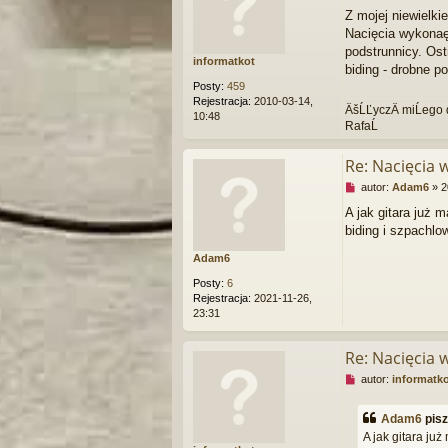
i
Z mojej niewielki
s
e
t
Nacięcia wykonaę 
p
r
podstrunnicy. Os
informatkot
z
biding - drobne p
e
Posty:
459
c
Rejestracja:
2010-03-14,
ÄšĹĽyczÄ miĹego 
z
10:48
RafaĹ
y
t
a
Re: Nacięcia 
n
y
N
autor:
Adam6
»
2
p
i
A jak gitara już m
o
e
biding i szpachlo
s
p
t
r
Adam6
z
e
Posty:
6
c
Rejestracja:
2021-11-26,
z
23:31
y
t
a
Re: Nacięcia 
n
N
autor:
informatk
y
i
p
e
o
Adam6
pis
p
s
A jak gitara już
r
t