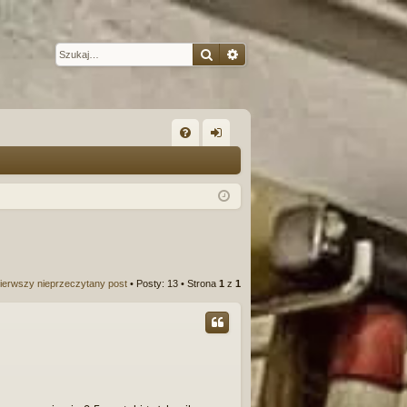
Szukaj
Wyszukiwanie zaawansow
W
FA
al
Q
og
uj
si
ę
ierwszy nieprzeczytany post
• Posty: 13 • Strona
1
z
1