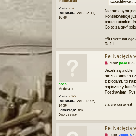
informatkot
szpachlowac, ja
z
e
Posty:
459
Nie ma chyba jedn
c
Rejestracja:
2010-03-14,
z
Konsekwencje już 
10:48
y
bardzo cienkim fr
t
Co to za gryf pok
a
n
y
ÄšĹĽyczÄ miĹego 
p
RafaĹ
o
s
Re: Nacięcia 
t
N
autor:
poco
»
202
i
Jeżeli są problem
e
można samemu zro
p
r
z progami, to naj
poco
z
napiszemy księżkę
Moderator
e
Pozdrawiam, Rys
c
Posty:
4629
z
Rejestracja:
2010-12-06,
y
via vita curva est
14:36
t
Lokalizacja:
Blok
a
Dobryszyce
n
y
p
Re: Nacięcia 
o
N
autor:
Zenek S
»
s