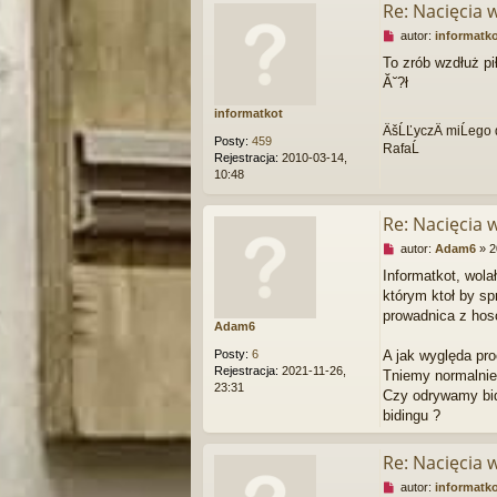
a
Re: Nacięcia 
n
N
autor:
informatk
y
i
p
To zrób wzdłuż pi
e
o
Ă˘?ł
p
s
r
t
informatkot
z
ÄšĹĽyczÄ miĹego 
e
Posty:
459
RafaĹ
c
Rejestracja:
2010-03-14,
z
10:48
y
t
a
Re: Nacięcia 
n
N
autor:
Adam6
»
2
y
i
p
Informatkot, wola
e
o
którym ktoł by sp
p
s
r
prowadnica z hosc
t
Adam6
z
e
Posty:
6
A jak wyględa pro
c
Rejestracja:
2021-11-26,
Tniemy normalnie
z
23:31
Czy odrywamy bid
y
t
bidingu ?
a
n
Re: Nacięcia 
y
p
N
autor:
informatk
o