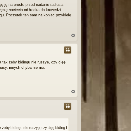
ę
ęę ję na prosto przed nadanie radiusa.
ębię nacięcia od łrodka do krawędzi
ngu. Poczętek ten sam na koniec przykleię
N
a
g
ó
r
ę
ka tak żeby bidingu nie ruszyę, czy cięę
inusy, innych chyba nie ma.
N
a
g
ó
r
ę
k żeby bidingu nie ruszyę, czy cięę biding i