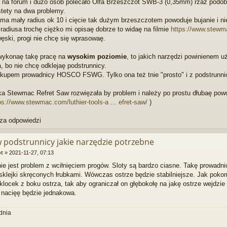
 na forum i dużo osób polecało Olfa Brzeszczot SWB-3 (0,35mm) rzaz podob
tety na dwa problemy.
 ma mały radius ok 10 i cięcie tak dużym brzeszczotem powoduje bujanie i ni
adiusa trochę ciężko mi opisaę dobrze to widaę na filmie
https://www.stewmac
węski, progi nie chcę się wprasowaę.
 wykonaę takę pracę na
wysokim poziomie
, to jakich narzędzi powinienem u
, bo nie chcę odklejaę podstrunnicy.
kupem prowadnicy HOSCO FSWG. Tylko ona też tnie "prosto" i z podstrunni
ka Stewmac Refret Saw rozwięzała by problem i należy po prostu dłubaę pow
ps://www.stewmac.com/luthier-tools-a ... efret-saw/
)
 za odpowiedzi
w podstrunnicy jakie narzędzie potrzebne
ot
»
2021-11-27, 07:13
nie jest problem z wciłnięciem progów. Sloty są bardzo ciasne. Takę prowadnic
klejki skręconych łrubkami. Wówczas ostrze będzie stabilniejsze. Jak pokom
klocek z boku ostrza, tak aby ograniczał on głębokołę na jakę ostrze wejdzie
 nacięę będzie jednakowa.
dnia