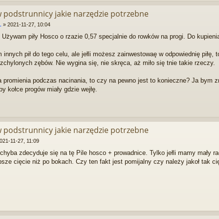
w podstrunnicy jakie narzędzie potrzebne
L
»
2021-11-27, 10:04
 Używam piły Hosco o rzazie 0,57 specjalnie do rowków na progi. Do kupienia 
innych pił do tego celu, ale jełli możesz zainwestowaę w odpowiednię piłę, t
ozchylonych zębów. Nie wygina się, nie skręca, aż miło się tnie takie rzeczy.
promienia podczas nacinania, to czy na pewno jest to konieczne? Ja bym zro
 by kołce progów miały gdzie wejłę.
w podstrunnicy jakie narzędzie potrzebne
021-11-27, 11:09
 chyba zdecyduje się na tę Pile hosco + prowadnice. Tylko jełli mamy mały r
ębsze cięcie niż po bokach. Czy ten fakt jest pomijalny czy należy jakoł tak 