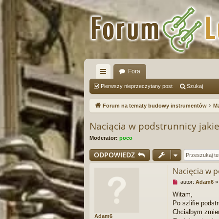
Fora
ię
Pierwszy nieprzeczytany post
Szukaj
ce
Forum na tematy budowy instrumentów
Ma
j
Naciącia w podstrunnicy jaki
…
Moderator:
poco
ODPOWIEDZ
Nacięcia w p
N
autor:
Adam6
i
Witam,
e
Po szlifie podst
p
r
Chciałbym zmien
Adam6
z