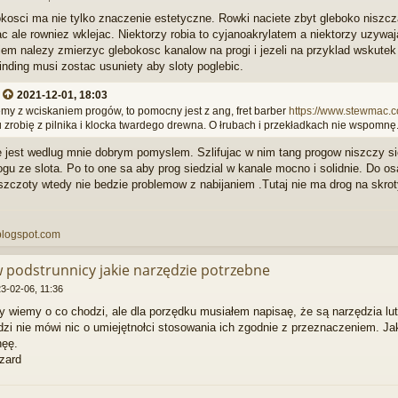
kosci ma nie tylko znaczenie estetyczne. Rowki naciete zbyt gleboko niszcza
c ale rowniez wklejac. Niektorzy robia to cyjanoakrylatem a niektorzy uzywa
giem nalezy zmierzyc glebokosc kanalow na progi i jezeli na przyklad wskutek 
inding musi zostac usuniety aby sloty poglebic.
:
2021-12-01, 18:03
emy z wciskaniem progów, to pomocny jest z ang, fret barber
https://www.stewmac.com
robię z pilnika i klocka twardego drewna. O łrubach i przekładkach nie wspomnę
nie jest wedlug mnie dobrym pomyslem. Szlifujac w nim tang progow niszczy
gu ze slota. Po to one sa aby prog siedzial w kanale mocno i solidnie. Do 
zczoty wtedy nie bedzie problemow z nabijaniem .Tutaj nie ma drog na skroty
.blogspot.com
w podstrunnicy jakie narzędzie potrzebne
3-02-06, 11:36
 wiemy o co chodzi, ale dla porzędku musiałem napisaę, że są narzędzia lut
zi nie mówi nic o umiejętnołci stosowania ich zgodnie z przeznaczeniem. Ja
nęę.
zard