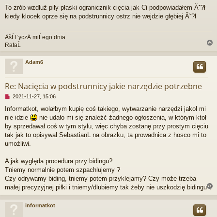
i
p
To zrób wzdłuż piły płaski ogranicznik cięcia jak Ci podpowiadałem Ă˘?ł
e
o
kiedy klocek oprze się na podstrunnicy ostrz nie wejdzie głębiej Ă˘?ł
p
s
r
t
z
ÄšĹĽyczÄ miĹego dnia
e
RafaĹ
c
z
y
Adam6
t
r
a
n
Re: Nacięcia w podstrunnicy jakie narzędzie potrzebne
y
N
2021-11-27, 15:06
p
i
o
Informatkot, wolałbym kupię coś takiego, wytwarzanie narzędzi jakoł mi
e
s
nie idzie
nie udało mi się znaleźć żadnego ogłoszenia, w którym ktoł
p
t
r
by sprzedawał coś w tym stylu, więc chyba zostanę przy prostym cięciu
z
tak jak to opisywał SebastianL na obrazku, ta prowadnica z hosco mi to
e
umożliwi.
c
z
A jak wyględa procedura przy bidingu?
y
t
Tniemy normalnie potem szpachlujemy ?
a
Czy odrywamy biding, tniemy potem przyklejamy? Czy może trzeba
n
małej precyzyjnej piłki i tniemy/dlubiemy tak żeby nie uszkodzię bidingu ?
y
p
o
informatkot
s
r