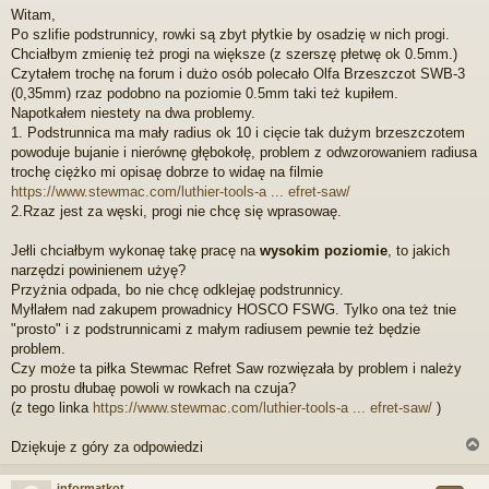
i
Witam,
e
Po szlifie podstrunnicy, rowki są zbyt płytkie by osadzię w nich progi.
p
r
Chciałbym zmienię też progi na większe (z szerszę płetwę ok 0.5mm.)
z
Czytałem trochę na forum i dużo osób polecało Olfa Brzeszczot SWB-3
e
(0,35mm) rzaz podobno na poziomie 0.5mm taki też kupiłem.
c
Napotkałem niestety na dwa problemy.
z
1. Podstrunnica ma mały radius ok 10 i cięcie tak dużym brzeszczotem
y
t
powoduje bujanie i nierównę głębokołę, problem z odwzorowaniem radiusa
a
trochę ciężko mi opisaę dobrze to widaę na filmie
n
https://www.stewmac.com/luthier-tools-a ... efret-saw/
y
2.Rzaz jest za węski, progi nie chcę się wprasowaę.
p
o
s
Jełli chciałbym wykonaę takę pracę na
wysokim poziomie
, to jakich
t
narzędzi powinienem użyę?
Przyżnia odpada, bo nie chcę odklejaę podstrunnicy.
Myłlałem nad zakupem prowadnicy HOSCO FSWG. Tylko ona też tnie
"prosto" i z podstrunnicami z małym radiusem pewnie też będzie
problem.
Czy może ta piłka Stewmac Refret Saw rozwięzała by problem i należy
po prostu dłubaę powoli w rowkach na czuja?
(z tego linka
https://www.stewmac.com/luthier-tools-a ... efret-saw/
)
Dziękuje z góry za odpowiedzi
informatkot