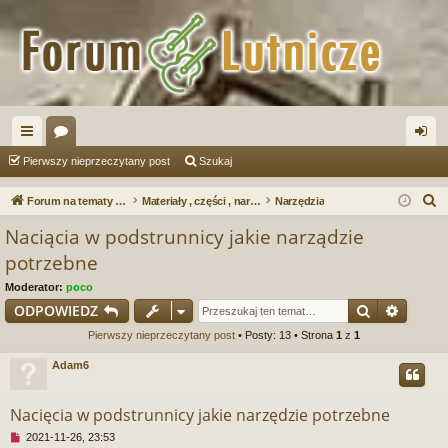
ię
or
al
Pierwszy nieprzeczytany post
Szukaj
ce
a
og
S
Forum na tematy budowy instrumentów
Materiały , części , narzędzia ...
Narzędzia
j
uj
z
Naciącia w podstrunnicy jakie narządzie
u
…
si
potrzebne
k
ę
Moderator:
poco
a
Szukaj
Wyszu
ODPOWIEDZ
j
Pierwszy nieprzeczytany post
• Posty: 13 • Strona
1
z
1
Adam6
Nacięcia w podstrunnicy jakie narzędzie potrzebne
N
2021-11-26, 23:53