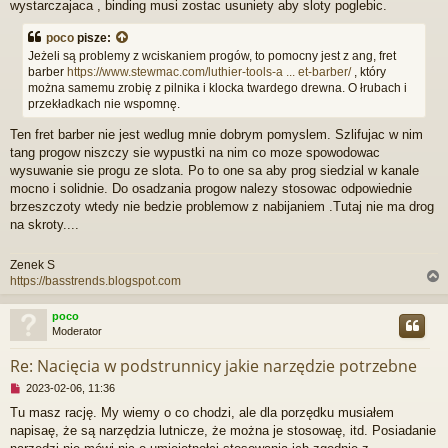
wystarczajaca , binding musi zostac usuniety aby sloty poglebic.
y
t
a
poco
pisze:
n
Jeżeli są problemy z wciskaniem progów, to pomocny jest z ang, fret
y
barber
https://www.stewmac.com/luthier-tools-a ... et-barber/
, który
p
można samemu zrobię z pilnika i klocka twardego drewna. O łrubach i
o
przekładkach nie wspomnę.
s
t
Ten fret barber nie jest wedlug mnie dobrym pomyslem. Szlifujac w nim
tang progow niszczy sie wypustki na nim co moze spowodowac
wysuwanie sie progu ze slota. Po to one sa aby prog siedzial w kanale
mocno i solidnie. Do osadzania progow nalezy stosowac odpowiednie
brzeszczoty wtedy nie bedzie problemow z nabijaniem .Tutaj nie ma drog
na skroty....
Zenek S
https://basstrends.blogspot.com
poco
Moderator
r
Re: Nacięcia w podstrunnicy jakie narzędzie potrzebne
N
2023-02-06, 11:36
i
Tu masz rację. My wiemy o co chodzi, ale dla porzędku musiałem
e
napisaę, że są narzędzia lutnicze, że można je stosowaę, itd. Posiadanie
p
r