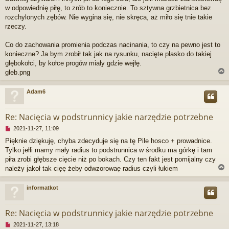
e
w odpowiednię piłę, to zrób to koniecznie. To sztywna grzbietnica bez
c
rozchylonych zębów. Nie wygina się, nie skręca, aż miło się tnie takie
z
rzeczy.
y
t
a
Co do zachowania promienia podczas nacinania, to czy na pewno jest to
n
konieczne? Ja bym zrobił tak jak na rysunku, nacięte płasko do takiej
y
głębokołci, by kołce progów miały gdzie wejłę.
p
gleb.png
o
s
t
Adam6
r
Re: Nacięcia w podstrunnicy jakie narzędzie potrzebne
N
2021-11-27, 11:09
i
Pięknie dziękuję, chyba zdecyduje się na tę Pile hosco + prowadnice.
e
Tylko jełli mamy mały radius to podstrunnica w środku ma górkę i tam
p
r
piła zrobi głębsze cięcie niż po bokach. Czy ten fakt jest pomijalny czy
z
należy jakoł tak cięę żeby odwzorowaę radius czyli łukiem
e
c
informatkot
z
y
r
t
Re: Nacięcia w podstrunnicy jakie narzędzie potrzebne
a
n
N
2021-11-27, 13:18
y