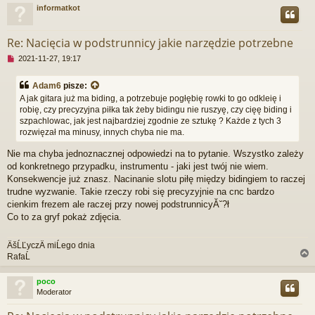
informatkot
z
y
r
t
Re: Nacięcia w podstrunnicy jakie narzędzie potrzebne
a
n
N
2021-11-27, 19:17
y
i
p
e
o
Adam6
pisze:
p
s
A jak gitara już ma biding, a potrzebuje pogłębię rowki to go odkleię i
r
t
robię, czy precyzyjna piłka tak żeby bidingu nie ruszyę, czy cięę biding i
z
szpachlowac, jak jest najbardziej zgodnie ze sztukę ? Każde z tych 3
e
c
rozwięzał ma minusy, innych chyba nie ma.
z
y
Nie ma chyba jednoznacznej odpowiedzi na to pytanie. Wszystko zależy
t
od konkretnego przypadku, instrumentu - jaki jest twój nie wiem.
a
Konsekwencje już znasz. Nacinanie slotu piłę między bidingiem to raczej
n
trudne wyzwanie. Takie rzeczy robi się precyzyjnie na cnc bardzo
y
cienkim frezem ale raczej przy nowej podstrunnicyĂ˘?ł
p
o
Co to za gryf pokaż zdjęcia.
s
t
ÄšĹĽyczÄ miĹego dnia
RafaĹ
poco
Moderator
r