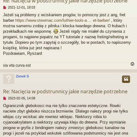
Re: Nacięcia w podstrunnicy jakie narzędzie potrzebne
N
2021-12-01, 18:03
i
Jeżeli są problemy z wciskaniem progów, to pomocny jest z ang, fret
e
barber
https://www.stewmac.com/luthier-tools-a ... et-barber/
, który
p
r
można samemu zrobię z pilnika i klocka twardego drewna. O łrubach i
z
przekładkach nie wspomnę.
Jeżeli nigdy nie miałeł do czynienia z
e
progami, to najpierw popatrz na YT tutoriale z nazwę freting/refreting w
c
tytule. Dopiero po tym zapytaj o szczegóły, bo w postach, to napiszemy
z
księżkę, która już jest napisana !
y
t
Pozdrawiam, Ryszard
a
n
via vita curva est
y
p
o
Zenek S
s
r
t
Re: Nacięcia w podstrunnicy jakie narzędzie potrzebne
N
2023-02-05, 14:08
i
Ogranicznik glebokosci ma nie tylko znaczenie estetyczne. Rowki
e
naciete zbyt gleboko niszcza brzmienie. Dlatego nalezy progi nie tylko
p
r
wbijac czy wciskac ale rowniez wklejac. Niektorzy robia to
z
cyjanoakrylatem a niektorzy uzywaja kleju do drewna. Przy wymianie
e
progow w gryfie z bindingiem nalezy zmierzyc glebokosc kanalow na
c
progi i jezeli na przyklad wskutek szlifowania podstrunnicy nie jest ona
z