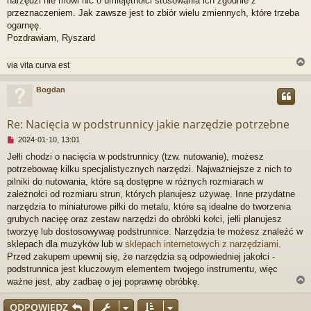
narzędzi nie mówi nic o umiejętnołci stosowania ich zgodnie z
z
przeznaczeniem. Jak zawsze jest to zbiór wielu zmiennych, które trzeba
e
ogarnęę.
c
Pozdrawiam, Ryszard
z
y
t
via vita curva est
a
n
Bogdan
y
p
r
o
Re: Nacięcia w podstrunnicy jakie narzędzie potrzebne
s
t
N
2024-01-10, 13:01
i
Jełli chodzi o nacięcia w podstrunnicy (tzw. nutowanie), możesz
e
potrzebowaę kilku specjalistycznych narzędzi. Najważniejsze z nich to
p
r
pilniki do nutowania, które są dostępne w różnych rozmiarach w
z
zależnołci od rozmiaru strun, których planujesz używaę. Inne przydatne
e
narzędzia to miniaturowe piłki do metalu, które są idealne do tworzenia
c
grubych nacięę oraz zestaw narzędzi do obróbki kołci, jełli planujesz
z
tworzyę lub dostosowywaę podstrunnice. Narzędzia te możesz znaleźć w
y
t
sklepach dla muzyków lub w
sklepach internetowych z narzędziami
.
a
Przed zakupem upewnij się, że narzędzia są odpowiedniej jakołci -
n
podstrunnica jest kluczowym elementem twojego instrumentu, więc
y
ważne jest, aby zadbaę o jej poprawnę obróbkę.
p
o
ODPOWIEDZ
s