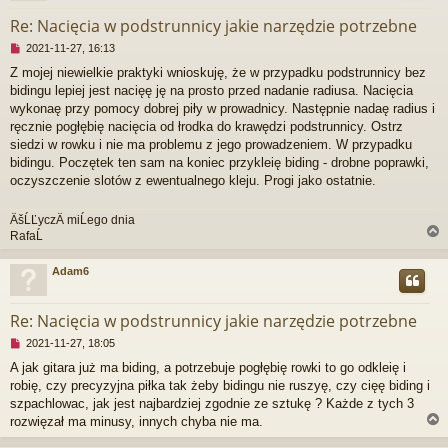
t
Re: Nacięcia w podstrunnicy jakie narzędzie potrzebne
N
2021-11-27, 16:13
i
Z mojej niewielkie praktyki wnioskuję, że w przypadku podstrunnicy bez
e
bidingu lepiej jest nacięę ję na prosto przed nadanie radiusa. Nacięcia
p
r
wykonaę przy pomocy dobrej piły w prowadnicy. Następnie nadaę radius i
z
ręcznie pogłębię nacięcia od łrodka do krawędzi podstrunnicy. Ostrz
e
siedzi w rowku i nie ma problemu z jego prowadzeniem. W przypadku
c
bidingu. Poczętek ten sam na koniec przykleię biding - drobne poprawki,
z
oczyszczenie slotów z ewentualnego kleju. Progi jako ostatnie.
y
t
a
ÄšĹĽyczÄ miĹego dnia
n
RafaĹ
y
p
Adam6
o
s
r
t
Re: Nacięcia w podstrunnicy jakie narzędzie potrzebne
N
2021-11-27, 18:05
i
A jak gitara już ma biding, a potrzebuje pogłębię rowki to go odkleię i
e
robię, czy precyzyjna piłka tak żeby bidingu nie ruszyę, czy cięę biding i
p
r
szpachlowac, jak jest najbardziej zgodnie ze sztukę ? Każde z tych 3
z
rozwięzał ma minusy, innych chyba nie ma.
e
c