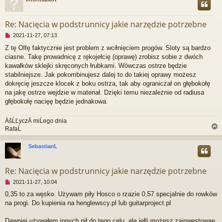
r
Re: Nacięcia w podstrunnicy jakie narzędzie potrzebne
N
2021-11-27, 07:13
i
Z tę Olfę faktycznie jest problem z wciłnięciem progów. Sloty są bardzo
e
ciasne. Takę prowadnicę z rękojełcię (oprawę) zrobisz sobie z dwóch
p
r
kawałków sklejki skręconych łrubkami. Wówczas ostrze będzie
z
stabilniejsze. Jak pokombinujesz dalej to do takiej oprawy możesz
e
dokręcię jeszcze klocek z boku ostrza, tak aby ograniczał on głębokołę
c
na jakę ostrze wejdzie w materiał. Dzięki temu niezależnie od radiusa
z
głębokołę nacięę będzie jednakowa.
y
t
a
ÄšĹĽyczÄ miĹego dnia
n
RafaĹ
y
p
SebastianL
o
s
r
t
Re: Nacięcia w podstrunnicy jakie narzędzie potrzebne
N
2021-11-27, 10:04
i
0,35 to za węsko. Używam piły Hosco o rzazie 0,57 specjalnie do rowków
e
na progi. Do kupienia na henglewscy.pl lub guitarproject.pl
p
r
z
Dawniej używałem innych pił do tego celu, ale jełli możesz zainwestowaę