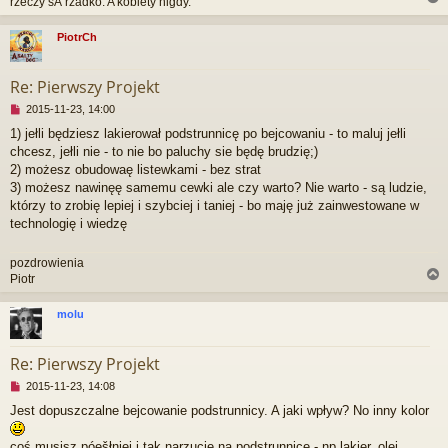
rzeczy sÄ rzadko. A kobiety nigdy."
o
s
t
PiotrCh
r
Re: Pierwszy Projekt
N
2015-11-23, 14:00
i
1) jełli będziesz lakierował podstrunnicę po bejcowaniu - to maluj jełli
e
chcesz, jełli nie - to nie bo paluchy sie będę brudzię;)
p
r
2) możesz obudowaę listewkami - bez strat
z
3) możesz nawinęę samemu cewki ale czy warto? Nie warto - są ludzie,
e
którzy to zrobię lepiej i szybciej i taniej - bo maję już zainwestowane w
c
technologię i wiedzę
z
y
t
pozdrowienia
a
Piotr
n
y
molu
p
o
r
s
Re: Pierwszy Projekt
t
N
2015-11-23, 14:08
i
Jest dopuszczalne bejcowanie podstrunnicy. A jaki wpływ? No inny kolor
e
p
r
coś musisz póęšłniej i tak narzucię na podstrunnicę - np lakier, olej.