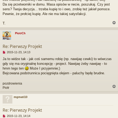
z
Da się przetworniki w domu. Masa opisów w necie, poszukaj. Czy jest
e
sens? Twoja decyzja... trzeba kupię to i owo, zrobię też jakieł pomoce.
c
Pewnie, że prołciej kupię. Ale nie ma takiej satysfakcji.
z
y
t
T.
a
n
PiotrCh
y
p
r
o
Re: Pierwszy Projekt
s
t
N
2015-11-23, 14:13
i
Ja to widze tak - jak coś samemu robię (np. nawijaę cewki) to wówczas
e
gdy się ma oryginalnę koncepcję - project. Nawijaę żeby nawijaę - to
p
r
hmm tego ten
Może I przyjemnie;)
z
Bejcowana podstrunnica pocięgnięta olejem - paluchy będę brudne.
e
c
pozdrowienia
z
Piotr
y
t
a
mgmati10
n
r
y
p
Re: Pierwszy Projekt
o
s
N
2015-11-23, 14:14