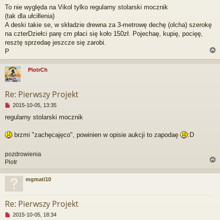
i
To nie wyględa na Vikol tylko regularny stolarski mocznik
e
(tak dla ułciłlenia)
p
r
A deski takie se, w składzie drewna za 3-metrowę dechę (olcha) szerokę
z
na czterDziełci parę cm płaci się koło 150zł. Pojechaę, kupię, pocięę,
e
resztę sprzedaę jeszcze się zarobi.
c
P
z
y
t
PiotrCh
a
r
n
y
Re: Pierwszy Projekt
p
N
o
2015-10-05, 13:35
i
s
regularny stolarski mocznik
e
t
p
r
brzmi "zachęcajęco", powinien w opisie aukcji to zapodaę
:D
z
e
pozdrowienia
c
Piotr
z
y
t
mgmati10
a
r
n
y
Re: Pierwszy Projekt
p
N
2015-10-05, 18:34
o