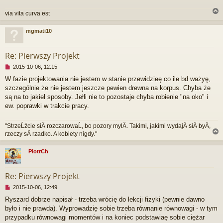
y
t
via vita curva est
a
n
mgmati10
y
p
r
o
Re: Pierwszy Projekt
s
t
N
2015-10-06, 12:15
i
W fazie projektowania nie jestem w stanie przewidzieę co ile bd ważyę,
e
szczególnie że nie jestem jeszcze pewien drewna na korpus. Chyba że
p
r
są na to jakieł sposoby. Jełli nie to pozostaje chyba robienie "na oko" i
z
ew. poprawki w trakcie pracy.
e
c
"StrzeĹźcie siÄ rozczarowaĹ, bo pozory mylÄ. Takimi, jakimi wydajÄ siÄ byÄ,
z
rzeczy sÄ rzadko. A kobiety nigdy."
y
t
a
PiotrCh
n
r
y
p
Re: Pierwszy Projekt
o
s
N
2015-10-06, 12:49
t
i
Ryszard dobrze napisał - trzeba wrócię do lekcji fizyki (pewnie dawno
e
było i nie prawda). Wyprowadzię sobie trzeba równanie równowagi - w tym
p
r
przypadku równowagi momentów i na koniec podstawiaę sobie ciężar