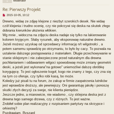
Moderator
r
Re: Pierwszy Projekt
N
2015-10-05, 10:12
i
Drewno, widaę ze zdjęę klejone z niezbyt szerokich desek. Nie widaę
e
czół klejenia i trudno ocenię, czy nie pokrzywi się deska na skutek złego
p
r
dobrania kierunków ułożenia włókien.
z
Wg mnie , widoczna na zdjęciu deska nadaje się tylko na lakierowanie
e
kolorem kryjęcym. Słaby rysunek, aby eksponowaę naturalne drewno.
c
Jeżeli możesz uzyskaę od sprzedawcy informację n/t wilgotnołci , a
z
potem samemu sprawdzię po otrzymaniu, to było by cacy. To pozwala na
y
t
ustalenie dalszego postępowania z materiałem. Długie przechowywanie w
a
stanie sklejonym i nie zabezpieczone przed naturalnym dla drewna
n
pochłanianiem i oddawaniem wilgoci spowodowaę może zmiany geometrii
y
deski, a jeżeli jest wykonana"na gotowo" uniemożliwi dalszę obróbkę
p
korygujęcę. To jest ogłoszenie kogoł, kogo nie znamy z tego, czy zna się
o
s
na tym co oferuje, czy tylko robi kasą, bo może.
t
Koledzy już pisali tu na forum, że zakup w firmie zaopatrzenia lutników
jest wprawdzie droższy, ale pewniejszy. Oni gwarantuję jakołę i ponoszę
skutki złych decyzji za swoje, nie klienta pieniędze.
Jeszcze jedno, a mianowicie, nie wiadomo , czy sklejona deska jest z
drewna tego samego drzewa, czy z różnych. To jest ważne.
Zrobiłeł sobie plan realizacyjny z rozpisaniem partytury na skrzypce i
orkiestrę?
Pozdrawiam, Ryszard