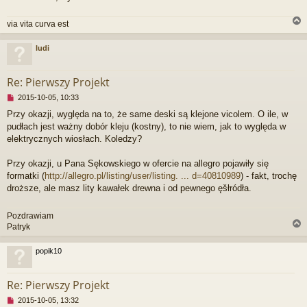
via vita curva est
ludi
r
Re: Pierwszy Projekt
N
2015-10-05, 10:33
i
Przy okazji, wyględa na to, że same deski są klejone vicolem. O ile, w
e
pudłach jest ważny dobór kleju (kostny), to nie wiem, jak to wyględa w
p
r
elektrycznych wiosłach. Koledzy?
z
e
Przy okazji, u Pana Sękowskiego w ofercie na allegro pojawiły się
c
formatki (
http://allegro.pl/listing/user/listing. ... d=40810989
) - fakt, trochę
z
droższe, ale masz lity kawałek drewna i od pewnego ęšłródła.
y
t
a
Pozdrawiam
n
Patryk
y
p
popik10
o
s
r
t
Re: Pierwszy Projekt
N
2015-10-05, 13:32