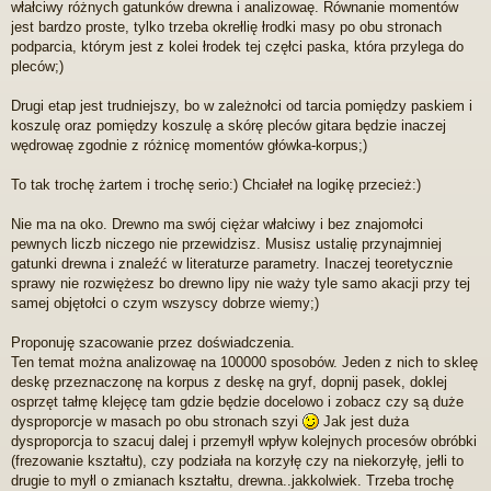
z
włałciwy różnych gatunków drewna i analizowaę. Równanie momentów
e
jest bardzo proste, tylko trzeba okrełlię łrodki masy po obu stronach
c
podparcia, którym jest z kolei łrodek tej częłci paska, która przylega do
z
pleców;)
y
t
a
Drugi etap jest trudniejszy, bo w zależnołci od tarcia pomiędzy paskiem i
n
koszulę oraz pomiędzy koszulę a skórę pleców gitara będzie inaczej
y
wędrowaę zgodnie z różnicę momentów główka-korpus;)
p
o
s
To tak trochę żartem i trochę serio:) Chciałeł na logikę przecież:)
t
Nie ma na oko. Drewno ma swój ciężar włałciwy i bez znajomołci
pewnych liczb niczego nie przewidzisz. Musisz ustalię przynajmniej
gatunki drewna i znaleźć w literaturze parametry. Inaczej teoretycznie
sprawy nie rozwiężesz bo drewno lipy nie waży tyle samo akacji przy tej
samej objętołci o czym wszyscy dobrze wiemy;)
Proponuję szacowanie przez doświadczenia.
Ten temat można analizowaę na 100000 sposobów. Jeden z nich to skleę
deskę przeznaczonę na korpus z deskę na gryf, dopnij pasek, doklej
osprzęt tałmę klejęcę tam gdzie będzie docelowo i zobacz czy są duże
dysproporcje w masach po obu stronach szyi
Jak jest duża
dysproporcja to szacuj dalej i przemyłl wpływ kolejnych procesów obróbki
(frezowanie kształtu), czy podziała na korzyłę czy na niekorzyłę, jełli to
drugie to myłl o zmianach kształtu, drewna..jakkolwiek. Trzeba trochę