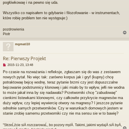
pogłówkowaę i na pewno się uda.
Wszystko co napisałem to gdybanie i filozofowanie - w instrumentach,
które robię problem ten nie występuje:)
pozdrowienia
Piotr
mgmati10
r
Re: Pierwszy Projekt
N
2015-11-23, 13:48
i
Po czasie na rozważania i refleksje, zgłaszam się do was z zestawem
e
nowych pytał. No więc tak: zarówno korpus jak i gryf (kupny) chcę
p
r
potraktowaę bejcę wodnę, teraz pytanie brzmi czy jest dopuszczalne
z
bejcowanie podstrunnicy klonowej i jaki miało by to wpływ, jełli nie wodna
e
to może jakał inna by się nadawała? Przetworniki chcę "zabudowaę"
c
cienkimi listewkami klonowymi, czy całkowite przykrycie magnesów ma
z
duży wpływ, czy lepiej wywiercię otwory na magnesy? I jeszcze pytanie
y
t
odnołnie samych przetworników. Czy w warunkach domowych jestem w
a
stanie zrobię samemu przetworniki czy nie ma sensu sie w to bawię?
n
y
"StrzeĹźcie siÄ rozczarowaĹ, bo pozory mylÄ. Takimi, jakimi wydajÄ siÄ byÄ,
p