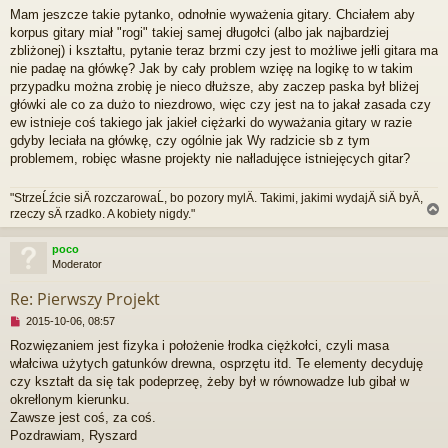
i
s
Mam jeszcze takie pytanko, odnołnie wyważenia gitary. Chciałem aby
e
t
korpus gitary miał "rogi" takiej samej długołci (albo jak najbardziej
p
r
zbliżonej) i kształtu, pytanie teraz brzmi czy jest to możliwe jełli gitara ma
z
nie padaę na główkę? Jak by cały problem wzięę na logikę to w takim
e
przypadku można zrobię je nieco dłuższe, aby zaczep paska był bliżej
c
główki ale co za dużo to niezdrowo, więc czy jest na to jakał zasada czy
z
ew istnieje coś takiego jak jakieł ciężarki do wyważania gitary w razie
y
t
gdyby leciała na główkę, czy ogólnie jak Wy radzicie sb z tym
a
problemem, robięc własne projekty nie nałladujęce istniejęcych gitar?
n
y
"StrzeĹźcie siÄ rozczarowaĹ, bo pozory mylÄ. Takimi, jakimi wydajÄ siÄ byÄ,
p
rzeczy sÄ rzadko. A kobiety nigdy."
o
s
t
poco
Moderator
r
Re: Pierwszy Projekt
N
2015-10-06, 08:57
i
Rozwięzaniem jest fizyka i położenie łrodka ciężkołci, czyli masa
e
włałciwa użytych gatunków drewna, osprzętu itd. Te elementy decyduję
p
r
czy kształt da się tak podeprzeę, żeby był w równowadze lub gibał w
z
okrełlonym kierunku.
e
Zawsze jest coś, za coś.
c
Pozdrawiam, Ryszard
z