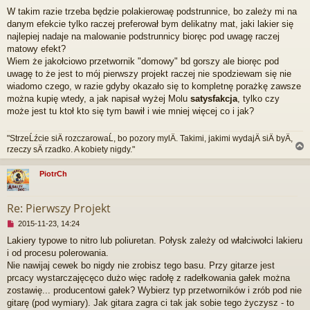
t
i
W takim razie trzeba będzie polakierowaę podstrunnice, bo zależy mi na
e
danym efekcie tylko raczej preferował bym delikatny mat, jaki lakier się
p
r
najlepiej nadaje na malowanie podstrunnicy bioręc pod uwagę raczej
z
matowy efekt?
e
Wiem że jakołciowo przetwornik "domowy" bd gorszy ale bioręc pod
c
uwagę to że jest to mój pierwszy projekt raczej nie spodziewam się nie
z
wiadomo czego, w razie gdyby okazało się to kompletnę porażkę zawsze
y
t
można kupię wtedy, a jak napisał wyżej Molu
satysfakcja
, tylko czy
a
może jest tu ktoł kto się tym bawił i wie mniej więcej co i jak?
n
y
"StrzeĹźcie siÄ rozczarowaĹ, bo pozory mylÄ. Takimi, jakimi wydajÄ siÄ byÄ,
p
rzeczy sÄ rzadko. A kobiety nigdy."
o
s
t
PiotrCh
r
Re: Pierwszy Projekt
N
2015-11-23, 14:24
i
Lakiery typowe to nitro lub poliuretan. Połysk zależy od włałciwołci lakieru
e
i od procesu polerowania.
p
r
Nie nawijaj cewek bo nigdy nie zrobisz tego basu. Przy gitarze jest
z
prcacy wystarczajęcęco dużo więc radołę z radełkowania gałek można
e
zostawię... producentowi gałek? Wybierz typ przetworników i zrób pod nie
c
gitarę (pod wymiary). Jak gitara zagra ci tak jak sobie tego życzysz - to
z