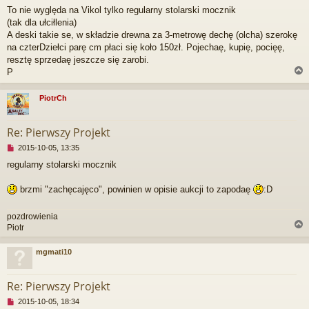
i
To nie wyględa na Vikol tylko regularny stolarski mocznik
e
(tak dla ułciłlenia)
p
r
A deski takie se, w składzie drewna za 3-metrowę dechę (olcha) szerokę
z
na czterDziełci parę cm płaci się koło 150zł. Pojechaę, kupię, pocięę,
e
resztę sprzedaę jeszcze się zarobi.
c
P
z
y
t
PiotrCh
a
r
n
y
Re: Pierwszy Projekt
p
N
o
2015-10-05, 13:35
i
s
regularny stolarski mocznik
e
t
p
r
brzmi "zachęcajęco", powinien w opisie aukcji to zapodaę
:D
z
e
pozdrowienia
c
Piotr
z
y
t
mgmati10
a
r
n
y
Re: Pierwszy Projekt
p
N
2015-10-05, 18:34
o