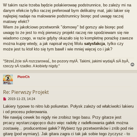
t
i
W takim razie trzeba będzie polakierowaę podstrunnice, bo zależy mi na
e
danym efekcie tylko raczej preferował bym delikatny mat, jaki lakier się
p
r
najlepiej nadaje na malowanie podstrunnicy bioręc pod uwagę raczej
z
matowy efekt?
e
Wiem że jakołciowo przetwornik "domowy" bd gorszy ale bioręc pod
c
uwagę to że jest to mój pierwszy projekt raczej nie spodziewam się nie
z
wiadomo czego, w razie gdyby okazało się to kompletnę porażkę zawsze
y
t
można kupię wtedy, a jak napisał wyżej Molu
satysfakcja
, tylko czy
a
może jest tu ktoł kto się tym bawił i wie mniej więcej co i jak?
n
y
"StrzeĹźcie siÄ rozczarowaĹ, bo pozory mylÄ. Takimi, jakimi wydajÄ siÄ byÄ,
p
rzeczy sÄ rzadko. A kobiety nigdy."
o
s
t
PiotrCh
r
Re: Pierwszy Projekt
N
2015-11-23, 14:24
i
Lakiery typowe to nitro lub poliuretan. Połysk zależy od włałciwołci lakieru
e
i od procesu polerowania.
p
r
Nie nawijaj cewek bo nigdy nie zrobisz tego basu. Przy gitarze jest
z
prcacy wystarczajęcęco dużo więc radołę z radełkowania gałek można
e
zostawię... producentowi gałek? Wybierz typ przetworników i zrób pod nie
c
gitarę (pod wymiary). Jak gitara zagra ci tak jak sobie tego życzysz - to
z