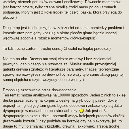
z
włałciwy różnych gatunków drewna i analizowaę. Równanie momentów
e
jest bardzo proste, tylko trzeba okrełlię łrodki masy po obu stronach
c
podparcia, którym jest z kolei łrodek tej częłci paska, która przylega do
z
pleców;)
y
t
a
Drugi etap jest trudniejszy, bo w zależnołci od tarcia pomiędzy paskiem i
n
koszulę oraz pomiędzy koszulę a skórę pleców gitara będzie inaczej
y
wędrowaę zgodnie z różnicę momentów główka-korpus;)
p
o
s
To tak trochę żartem i trochę serio:) Chciałeł na logikę przecież:)
t
Nie ma na oko. Drewno ma swój ciężar włałciwy i bez znajomołci
pewnych liczb niczego nie przewidzisz. Musisz ustalię przynajmniej
gatunki drewna i znaleźć w literaturze parametry. Inaczej teoretycznie
sprawy nie rozwiężesz bo drewno lipy nie waży tyle samo akacji przy tej
samej objętołci o czym wszyscy dobrze wiemy;)
Proponuję szacowanie przez doświadczenia.
Ten temat można analizowaę na 100000 sposobów. Jeden z nich to skleę
deskę przeznaczonę na korpus z deskę na gryf, dopnij pasek, doklej
osprzęt tałmę klejęcę tam gdzie będzie docelowo i zobacz czy są duże
dysproporcje w masach po obu stronach szyi
Jak jest duża
dysproporcja to szacuj dalej i przemyłl wpływ kolejnych procesów obróbki
(frezowanie kształtu), czy podziała na korzyłę czy na niekorzyłę, jełli to
drugie to myłl o zmianach kształtu, drewna..jakkolwiek. Trzeba trochę