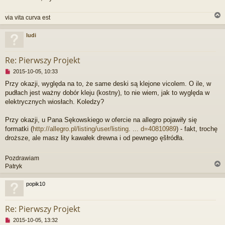
via vita curva est
ludi
r
Re: Pierwszy Projekt
N
2015-10-05, 10:33
i
Przy okazji, wyględa na to, że same deski są klejone vicolem. O ile, w
e
pudłach jest ważny dobór kleju (kostny), to nie wiem, jak to wyględa w
p
r
elektrycznych wiosłach. Koledzy?
z
e
Przy okazji, u Pana Sękowskiego w ofercie na allegro pojawiły się
c
formatki (
http://allegro.pl/listing/user/listing. ... d=40810989
) - fakt, trochę
z
droższe, ale masz lity kawałek drewna i od pewnego ęšłródła.
y
t
a
Pozdrawiam
n
Patryk
y
p
popik10
o
s
r
t
Re: Pierwszy Projekt
N
2015-10-05, 13:32