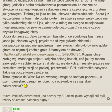
Witam, od dłuższego czasu mam cel żeby zrobię od "a" do "z" własnę
e
gitarę, jednak z braku doświadczenia postanowiłem że zacznę od
p
r
stworzenia samego korpusu i zakupienia reszty częłci łęcznie z gryfem
z
już gotowych. Traktuję to jako nauka i pierwsze doświadczenie. Sporo już
e
wyczytałem na forum ale postanowiłem że stworzę nowy wętek żeby nie
c
tylko dowiedzieę się co i jak, ale też w miarę na bieżęco relacjonowaę
z
moje zmagania (co pewnie zajmie dołę dużo czasu) i w razie czego
y
t
szybko korygowaę błędy.
a
Dobra do rzeczy... Jako że jestem basistę chcę zbudowaę bas, rzecz
n
jasna jak pisałem wyżej, projekt ma służyę głównie zbieraniu
y
doświadczenia więc nie spodziewam się rewelacji ale było by miło gdyby
p
gitara co najmniej znołnie grała. Upatrzyłem sb drewno (
o
s
http://olx.pl/oferta/drewno-na-korpus-d ... 14f9c063f9
). Korpus chcę
t
zrobię wg. własnego projektu (ciężko opisaę kształt, coś jak by mocno
zaokręglony i subtelniejszy strat ale też nie do kołca, niestety jeszcze nie
przelałem swojej wizji na papier), przetworniki: P/H, elektronika pasywna.
Takie są poczętkowe założenia.
Teraz pytanie do Was: Na co zwracaę uwagę na samym poczętku, o
czym pamiętaę, czego nie robię, no i oczywiłcie czy są jakieł
zastrzeżenia?
"StrzeĹźcie siÄ rozczarowaĹ, bo pozory mylÄ. Takimi, jakimi wydajÄ siÄ byÄ,
rzeczy sÄ rzadko. A kobiety nigdy."
poco