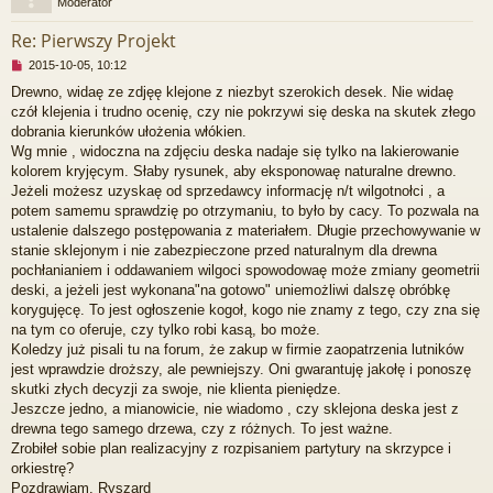
Moderator
r
Re: Pierwszy Projekt
N
2015-10-05, 10:12
i
Drewno, widaę ze zdjęę klejone z niezbyt szerokich desek. Nie widaę
e
czół klejenia i trudno ocenię, czy nie pokrzywi się deska na skutek złego
p
r
dobrania kierunków ułożenia włókien.
z
Wg mnie , widoczna na zdjęciu deska nadaje się tylko na lakierowanie
e
kolorem kryjęcym. Słaby rysunek, aby eksponowaę naturalne drewno.
c
Jeżeli możesz uzyskaę od sprzedawcy informację n/t wilgotnołci , a
z
potem samemu sprawdzię po otrzymaniu, to było by cacy. To pozwala na
y
t
ustalenie dalszego postępowania z materiałem. Długie przechowywanie w
a
stanie sklejonym i nie zabezpieczone przed naturalnym dla drewna
n
pochłanianiem i oddawaniem wilgoci spowodowaę może zmiany geometrii
y
deski, a jeżeli jest wykonana"na gotowo" uniemożliwi dalszę obróbkę
p
korygujęcę. To jest ogłoszenie kogoł, kogo nie znamy z tego, czy zna się
o
s
na tym co oferuje, czy tylko robi kasą, bo może.
t
Koledzy już pisali tu na forum, że zakup w firmie zaopatrzenia lutników
jest wprawdzie droższy, ale pewniejszy. Oni gwarantuję jakołę i ponoszę
skutki złych decyzji za swoje, nie klienta pieniędze.
Jeszcze jedno, a mianowicie, nie wiadomo , czy sklejona deska jest z
drewna tego samego drzewa, czy z różnych. To jest ważne.
Zrobiłeł sobie plan realizacyjny z rozpisaniem partytury na skrzypce i
orkiestrę?
Pozdrawiam, Ryszard