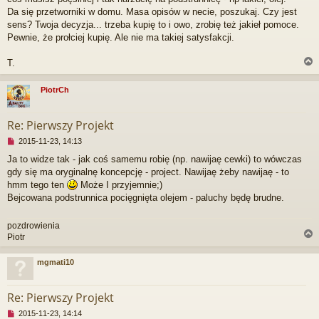
z
Da się przetworniki w domu. Masa opisów w necie, poszukaj. Czy jest
e
sens? Twoja decyzja... trzeba kupię to i owo, zrobię też jakieł pomoce.
c
Pewnie, że prołciej kupię. Ale nie ma takiej satysfakcji.
z
y
t
T.
a
n
PiotrCh
y
p
r
o
Re: Pierwszy Projekt
s
t
N
2015-11-23, 14:13
i
Ja to widze tak - jak coś samemu robię (np. nawijaę cewki) to wówczas
e
gdy się ma oryginalnę koncepcję - project. Nawijaę żeby nawijaę - to
p
r
hmm tego ten
Może I przyjemnie;)
z
Bejcowana podstrunnica pocięgnięta olejem - paluchy będę brudne.
e
c
pozdrowienia
z
Piotr
y
t
a
mgmati10
n
r
y
p
Re: Pierwszy Projekt
o
s
N
2015-11-23, 14:14