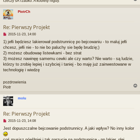
rzeczy sÄ rzadko. A kobiety nigdy."
o
s
t
PiotrCh
r
Re: Pierwszy Projekt
N
2015-11-23, 14:00
i
1) jełli będziesz lakierował podstrunnicę po bejcowaniu - to maluj jełli
e
chcesz, jełli nie - to nie bo paluchy sie będę brudzię;)
p
r
2) możesz obudowaę listewkami - bez strat
z
3) możesz nawinęę samemu cewki ale czy warto? Nie warto - są ludzie,
e
którzy to zrobię lepiej i szybciej i taniej - bo maję już zainwestowane w
c
technologię i wiedzę
z
y
t
pozdrowienia
a
Piotr
n
y
molu
p
o
r
s
Re: Pierwszy Projekt
t
N
2015-11-23, 14:08
i
Jest dopuszczalne bejcowanie podstrunnicy. A jaki wpływ? No inny kolor
e
p
r
coś musisz póęšłniej i tak narzucię na podstrunnicę - np lakier, olej.