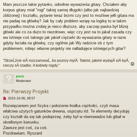
i
s
Mam jeszcze takie pytanko, odnołnie wyważenia gitary. Chciałem aby
e
t
korpus gitary miał "rogi" takiej samej długołci (albo jak najbardziej
p
r
zbliżonej) i kształtu, pytanie teraz brzmi czy jest to możliwe jełli gitara ma
z
nie padaę na główkę? Jak by cały problem wzięę na logikę to w takim
e
przypadku można zrobię je nieco dłuższe, aby zaczep paska był bliżej
c
główki ale co za dużo to niezdrowo, więc czy jest na to jakał zasada czy
z
ew istnieje coś takiego jak jakieł ciężarki do wyważania gitary w razie
y
t
gdyby leciała na główkę, czy ogólnie jak Wy radzicie sb z tym
a
problemem, robięc własne projekty nie nałladujęce istniejęcych gitar?
n
y
"StrzeĹźcie siÄ rozczarowaĹ, bo pozory mylÄ. Takimi, jakimi wydajÄ siÄ byÄ,
p
rzeczy sÄ rzadko. A kobiety nigdy."
o
s
t
poco
Moderator
r
Re: Pierwszy Projekt
N
2015-10-06, 08:57
i
Rozwięzaniem jest fizyka i położenie łrodka ciężkołci, czyli masa
e
włałciwa użytych gatunków drewna, osprzętu itd. Te elementy decyduję
p
r
czy kształt da się tak podeprzeę, żeby był w równowadze lub gibał w
z
okrełlonym kierunku.
e
Zawsze jest coś, za coś.
c
Pozdrawiam, Ryszard
z