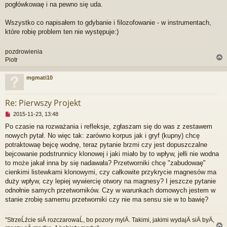
pogłówkowaę i na pewno się uda.
Wszystko co napisałem to gdybanie i filozofowanie - w instrumentach,
które robię problem ten nie występuje:)
pozdrowienia
Piotr
mgmati10
r
Re: Pierwszy Projekt
N
2015-11-23, 13:48
i
Po czasie na rozważania i refleksje, zgłaszam się do was z zestawem
e
nowych pytał. No więc tak: zarówno korpus jak i gryf (kupny) chcę
p
r
potraktowaę bejcę wodnę, teraz pytanie brzmi czy jest dopuszczalne
z
bejcowanie podstrunnicy klonowej i jaki miało by to wpływ, jełli nie wodna
e
to może jakał inna by się nadawała? Przetworniki chcę "zabudowaę"
c
cienkimi listewkami klonowymi, czy całkowite przykrycie magnesów ma
z
duży wpływ, czy lepiej wywiercię otwory na magnesy? I jeszcze pytanie
y
t
odnołnie samych przetworników. Czy w warunkach domowych jestem w
a
stanie zrobię samemu przetworniki czy nie ma sensu sie w to bawię?
n
y
"StrzeĹźcie siÄ rozczarowaĹ, bo pozory mylÄ. Takimi, jakimi wydajÄ siÄ byÄ,
p