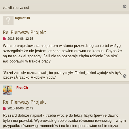
y
t
via vita curva est
a
n
mgmati10
y
p
r
o
Re: Pierwszy Projekt
s
t
N
2015-10-06, 12:15
i
W fazie projektowania nie jestem w stanie przewidzieę co ile bd ważyę,
e
szczególnie że nie jestem jeszcze pewien drewna na korpus. Chyba że
p
r
są na to jakieł sposoby. Jełli nie to pozostaje chyba robienie "na oko" i
z
ew. poprawki w trakcie pracy.
e
c
"StrzeĹźcie siÄ rozczarowaĹ, bo pozory mylÄ. Takimi, jakimi wydajÄ siÄ byÄ,
z
rzeczy sÄ rzadko. A kobiety nigdy."
y
t
a
PiotrCh
n
r
y
p
Re: Pierwszy Projekt
o
s
N
2015-10-06, 12:49
t
i
Ryszard dobrze napisał - trzeba wrócię do lekcji fizyki (pewnie dawno
e
było i nie prawda). Wyprowadzię sobie trzeba równanie równowagi - w tym
p
r
przypadku równowagi momentów i na koniec podstawiaę sobie ciężar