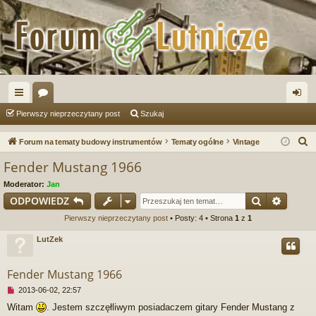
ię
or
al
Pierwszy nieprzeczytany post
Szukaj
ce
a
og
S
Forum na tematy budowy instrumentów
Tematy ogólne
Vintage
j
uj
z
Fender Mustang 1966
u
…
si
Moderator:
Jan
k
ę
Szukaj
Wyszu
ODPOWIEDZ
a
Pierwszy nieprzeczytany post
• Posty: 4 • Strona
1
z
1
j
LutZek
Fender Mustang 1966
N
2013-06-02, 22:57
i
Witam
. Jestem szczęłliwym posiadaczem gitary Fender Mustang z
e