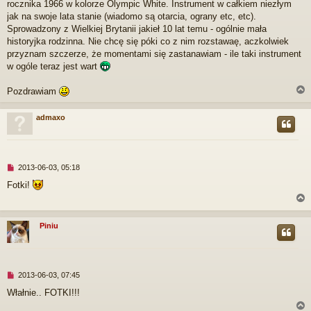
rocznika 1966 w kolorze Olympic White. Instrument w całkiem niezłym
p
r
jak na swoje lata stanie (wiadomo są otarcia, ograny etc, etc).
z
Sprowadzony z Wielkiej Brytanii jakieł 10 lat temu - ogólnie mała
e
historyjka rodzinna. Nie chcę się póki co z nim rozstawaę, aczkolwiek
c
przyznam szczerze, że momentami się zastanawiam - ile taki instrument
z
w ogóle teraz jest wart
y
t
a
Pozdrawiam
n
y
admaxo
p
o
r
s
t
N
2013-06-03, 05:18
i
Fotki!
e
p
r
z
Piniu
e
c
r
z
y
t
N
2013-06-03, 07:45
a
i
Włałnie.. FOTKI!!!
n
e
y
p