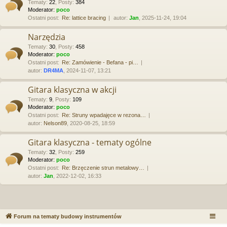
Tematy
:
22
,
Posty
:
384
Moderator:
poco
Ostatni post:
Re: lattice bracing
autor:
Jan
, 2025-11-24, 19:04
Narzędzia
Tematy
:
30
,
Posty
:
458
Moderator:
poco
Ostatni post:
Re: Zamówienie - Befana - pi…
autor:
DR4MA
, 2024-11-07, 13:21
Gitara klasyczna w akcji
Tematy
:
9
,
Posty
:
109
Moderator:
poco
Ostatni post:
Re: Struny wpadajęce w rezona…
autor:
Nelson89
, 2020-08-25, 18:59
Gitara klasyczna - tematy ogólne
Tematy
:
32
,
Posty
:
259
Moderator:
poco
Ostatni post:
Re: Brzęczenie strun metalowy…
autor:
Jan
, 2022-12-02, 16:33
Forum na tematy budowy instrumentów