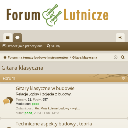
ię
or
al
Oznacz jako przeczytane
Szukaj
ce
a
og
S
Forum na tematy budowy instrumentów
Gitara klasyczna
j
uj
z
Gitara klasyczna
u
…
si
k
Forum
ę
a
Gitary klasyczne w budowie
j
Relacje ,opisy i zdjęcia z budowy.
Tematy
:
21
,
Posty
:
857
Moderator:
poco
Ostatni post:
Re: Moje kolejne budowy - węt…
autor:
poco
, 2023-11-08, 13:58
Techniczne aspekty budowy , teoria