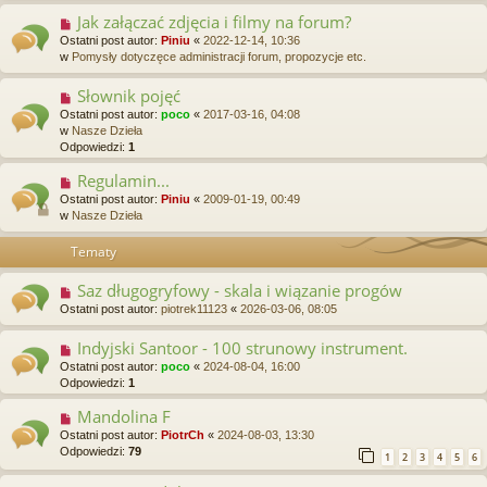
Jak załączać zdjęcia i filmy na forum?
Ostatni post autor:
Piniu
«
2022-12-14, 10:36
w
Pomysły dotyczęce administracji forum, propozycje etc.
Słownik pojęć
Ostatni post autor:
poco
«
2017-03-16, 04:08
w
Nasze Dzieła
Odpowiedzi:
1
Regulamin...
Ostatni post autor:
Piniu
«
2009-01-19, 00:49
w
Nasze Dzieła
Tematy
Saz długogryfowy - skala i wiązanie progów
Ostatni post autor:
piotrek11123
«
2026-03-06, 08:05
Indyjski Santoor - 100 strunowy instrument.
Ostatni post autor:
poco
«
2024-08-04, 16:00
Odpowiedzi:
1
Mandolina F
Ostatni post autor:
PiotrCh
«
2024-08-03, 13:30
Odpowiedzi:
79
1
2
3
4
5
6