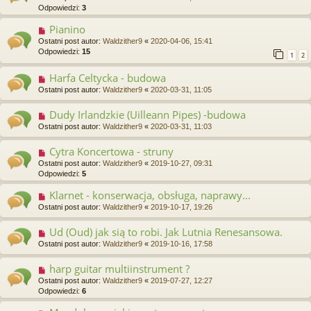
Odpowiedzi:
3
Pianino
Ostatni post autor:
Waldzither9
«
2020-04-06, 15:41
Odpowiedzi:
15
1
2
Harfa Celtycka - budowa
Ostatni post autor:
Waldzither9
«
2020-03-31, 11:05
Dudy Irlandzkie (Uilleann Pipes) -budowa
Ostatni post autor:
Waldzither9
«
2020-03-31, 11:03
Cytra Koncertowa - struny
Ostatni post autor:
Waldzither9
«
2019-10-27, 09:31
Odpowiedzi:
5
Klarnet - konserwacja, obsługa, naprawy...
Ostatni post autor:
Waldzither9
«
2019-10-17, 19:26
Ud (Oud) jak sią to robi. Jak Lutnia Renesansowa.
Ostatni post autor:
Waldzither9
«
2019-10-16, 17:58
harp guitar multiinstrument ?
Ostatni post autor:
Waldzither9
«
2019-07-27, 12:27
Odpowiedzi:
6