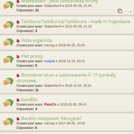
Mandobass - jakie zastosowaą struny
Ostatni post autor:
Waldzither9
«
2019-05-28, 21:34
Odpowiedzi:
21
1
2
Tambura/Tamburica/Tamboura - made in Yugoslavia
Ostatni post autor:
Waldzither9
«
2019-05-28, 21:18
Odpowiedzi:
3
Viola organista
Ostatni post autor:
michqq
«
2019-04-25, 23:25
Flet prosty
Ostatni post autor:
wojtek
«
2018-12-24, 00:31
Odpowiedzi:
5
Brzmienie strun a zastosowanie Ă˘?? cymbały
strunowe.
Ostatni post autor:
Waldzither9
«
2018-11-04, 16:54
Odpowiedzi:
11
bandłźo
Ostatni post autor:
PiotrCh
«
2018-05-06, 09:41
Odpowiedzi:
3
Bardzo nietypowe ?skrzypce?
Ostatni post autor:
michqq
«
2017-04-05, 14:04
Odpowiedzi:
6