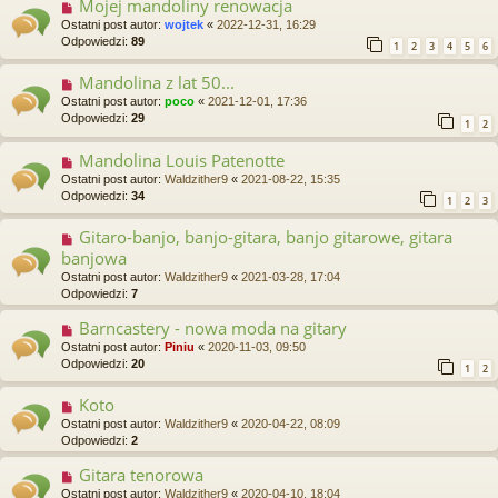
Mojej mandoliny renowacja
Ostatni post autor:
wojtek
«
2022-12-31, 16:29
Odpowiedzi:
89
1
2
3
4
5
6
Mandolina z lat 50...
Ostatni post autor:
poco
«
2021-12-01, 17:36
Odpowiedzi:
29
1
2
Mandolina Louis Patenotte
Ostatni post autor:
Waldzither9
«
2021-08-22, 15:35
Odpowiedzi:
34
1
2
3
Gitaro-banjo, banjo-gitara, banjo gitarowe, gitara
banjowa
Ostatni post autor:
Waldzither9
«
2021-03-28, 17:04
Odpowiedzi:
7
Barncastery - nowa moda na gitary
Ostatni post autor:
Piniu
«
2020-11-03, 09:50
Odpowiedzi:
20
1
2
Koto
Ostatni post autor:
Waldzither9
«
2020-04-22, 08:09
Odpowiedzi:
2
Gitara tenorowa
Ostatni post autor:
Waldzither9
«
2020-04-10, 18:04