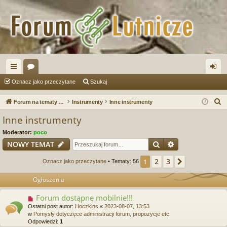
ię
or
al
Oznacz jako przeczytane
Szukaj
ce
a
og
S
Forum na tematy budowy instrumentów
Instrumenty
Inne instrumenty
j
uj
z
Inne instrumenty
u
…
si
Moderator:
poco
k
ę
Szukaj
Wyszukiwanie
NOWY TEMAT
a
j
2
3
1
Następna
Oznacz jako przeczytane
• Tematy: 56
Ogłoszenia
Forum dostąpne mobilnie!!!
Ostatni post autor:
Hoczkins
«
2023-08-07, 13:53
w
Pomysły dotyczęce administracji forum, propozycje etc.
Odpowiedzi:
1