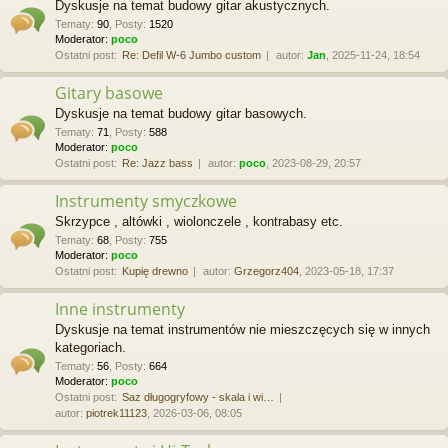
Dyskusje na temat budowy gitar akustycznych.
Tematy
:
90
,
Posty
:
1520
Moderator:
poco
Ostatni post:
Re: Defil W-6 Jumbo custom
autor:
Jan
, 2025-11-24, 18:54
Gitary basowe
Dyskusje na temat budowy gitar basowych.
Tematy
:
71
,
Posty
:
588
Moderator:
poco
Ostatni post:
Re: Jazz bass
autor:
poco
, 2023-08-29, 20:57
Instrumenty smyczkowe
Skrzypce , altówki , wiolonczele , kontrabasy etc.
Tematy
:
68
,
Posty
:
755
Moderator:
poco
Ostatni post:
Kupię drewno
autor:
Grzegorz404
, 2023-05-18, 17:37
Inne instrumenty
Dyskusje na temat instrumentów nie mieszczęcych się w innych
kategoriach.
Tematy
:
56
,
Posty
:
664
Moderator:
poco
Ostatni post:
Saz długogryfowy - skala i wi…
autor:
piotrek11123
, 2026-03-06, 08:05