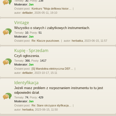
Tematy
:
30
,
Posty
:
238
Moderator:
Jan
Ostatni post:
Konkurs "Moja defilowa histor…
autor:
defilader
, 2026-05-11, 19:10
Vintage
Wszystko o starych i zabytkowych instrumentach.
Tematy
:
10
,
Posty
:
51
Moderator:
Jan
Ostatni post:
Re: Klucze puszkowe.
autor:
herbatka
, 2023-06-15, 11:57
Kupię - Sprzedam
Czyli ogłoszenia.
Tematy
:
366
,
Posty
:
1417
Moderator:
Jan
Ostatni post:
[S] Mandolina elektryczna DEF…
autor:
defilader
, 2023-10-17, 15:11
Identyfikacja
Jeżeli masz problem z rozpoznaniem instrumentu to tu jest
odpowiedni dział.
Tematy
:
74
,
Posty
:
429
Moderator:
Jan
Ostatni post:
Re: Stare skrzypce idyfikacja…
autor:
herbatka
, 2023-06-15, 11:50