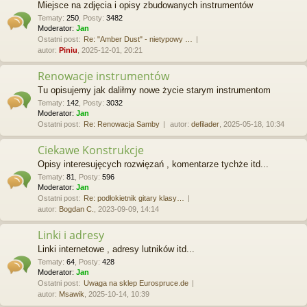
Miejsce na zdjęcia i opisy zbudowanych instrumentów
Tematy
:
250
,
Posty
:
3482
Moderator:
Jan
Ostatni post:
Re: "Amber Dust" - nietypowy …
autor:
Piniu
, 2025-12-01, 20:21
Renowacje instrumentów
Tu opisujemy jak daliłmy nowe życie starym instrumentom
Tematy
:
142
,
Posty
:
3032
Moderator:
Jan
Ostatni post:
Re: Renowacja Samby
autor:
defilader
, 2025-05-18, 10:34
Ciekawe Konstrukcje
Opisy interesujęcych rozwięzań , komentarze tychże itd...
Tematy
:
81
,
Posty
:
596
Moderator:
Jan
Ostatni post:
Re: podłokietnik gitary klasy…
autor:
Bogdan C.
, 2023-09-09, 14:14
Linki i adresy
Linki internetowe , adresy lutników itd...
Tematy
:
64
,
Posty
:
428
Moderator:
Jan
Ostatni post:
Uwaga na sklep Eurospruce.de
autor:
Msawik
, 2025-10-14, 10:39