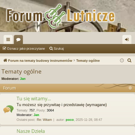
ię
or
al
Oznacz jako przeczytane
Szukaj
ce
a
og
S
Forum na tematy budowy instrumentów
Tematy ogólne
j
uj
z
Tematy ogólne
u
…
si
Moderator:
Jan
k
ę
a
Forum
j
Tu się witamy...
Tu możesz się przywitaę i przedstawię (wymagane)
Tematy
:
757
,
Posty
:
3064
Moderator:
Jan
Ostatni post:
Re: Witam
autor:
poco
, 2025-11-28, 08:47
Nasze Dzieła