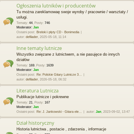
Ogłoszenia lutników i producentów
Tu można zareklamowaę swoje wyroby / pracownie / warsztaty /
usługi.
Tematy
:
44
,
Posty
:
746
Moderator:
Jan
Ostatni post:
Breloki i płyty CD - Bonimedia
autor:
defilader
, 2025-05-18, 11:14
Inne tematy lutnicze
Wszystko zwięzane z lutnictwem, a nie pasujęce do innych
działów
Tematy
:
169
,
Posty
:
1639
Moderator:
Jan
Ostatni post:
Re: Polskie Gitary Lutnicze 3…
autor:
defilader
, 2026-05-18, 06:32
Literatura Lutnicza
Publikacje lutnicze i pokrewne
Tematy
:
21
,
Posty
:
167
Moderator:
Jan
Ostatni post:
Re: J. Jankowski - Gitara ele…
autor:
Jan
, 2023-09-02, 13:47
Dział historyczny
Historia lutnictwa , postacie , zdarzenia , informacje