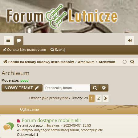
ię
or
al
Oznacz jako przeczytane
Szukaj
ce
a
og
S
Forum na tematy budowy instrumentów
Archiwum
Archiwum
j
uj
z
Archiwum
u
…
si
Moderator:
poco
k
ę
Szukaj
Wyszukiwanie
NOWY TEMAT
a
j
2
1
Następna
Oznacz jako przeczytane
• Tematy: 29
Ogłoszenia
Forum dostąpne mobilnie!!!
Ostatni post autor:
Hoczkins
«
2023-08-07, 13:53
w
Pomysły dotyczęce administracji forum, propozycje etc.
Odpowiedzi:
1