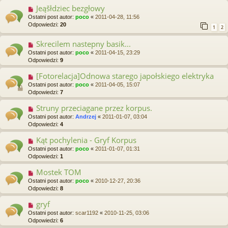
Jeąšłdziec bezgłowy
Ostatni post autor:
poco
«
2011-04-28, 11:56
Odpowiedzi:
20
1
2
Skrecilem nastepny basik...
Ostatni post autor:
poco
«
2011-04-15, 23:29
Odpowiedzi:
9
[Fotorelacja]Odnowa starego japołskiego elektryka
Ostatni post autor:
poco
«
2011-04-05, 15:07
Odpowiedzi:
7
Struny przeciagane przez korpus.
Ostatni post autor:
Andrzej
«
2011-01-07, 03:04
Odpowiedzi:
4
Kąt pochylenia - Gryf Korpus
Ostatni post autor:
poco
«
2011-01-07, 01:31
Odpowiedzi:
1
Mostek TOM
Ostatni post autor:
poco
«
2010-12-27, 20:36
Odpowiedzi:
8
gryf
Ostatni post autor:
scar1192
«
2010-11-25, 03:06
Odpowiedzi:
6