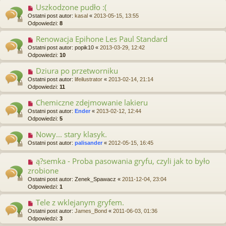
Uszkodzone pudło :(
Ostatni post autor:
kasal
«
2013-05-15, 13:55
Odpowiedzi:
8
Renowacja Epihone Les Paul Standard
Ostatni post autor:
popik10
«
2013-03-29, 12:42
Odpowiedzi:
10
Dziura po przetworniku
Ostatni post autor:
lifeilustrator
«
2013-02-14, 21:14
Odpowiedzi:
11
Chemiczne zdejmowanie lakieru
Ostatni post autor:
Ender
«
2013-02-12, 12:44
Odpowiedzi:
5
Nowy... stary klasyk.
Ostatni post autor:
palisander
«
2012-05-15, 16:45
ą?semka - Proba pasowania gryfu, czyli jak to było
zrobione
Ostatni post autor:
Zenek_Spawacz
«
2011-12-04, 23:04
Odpowiedzi:
1
Tele z wklejanym gryfem.
Ostatni post autor:
James_Bond
«
2011-06-03, 01:36
Odpowiedzi:
3