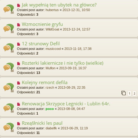
Jak wypełnią ten ubytek na główce?
Ostatni post autor:
hubertus
«
2013-12-31, 10:50
Odpowiedzi:
3
Wzmocnienie gryfu
Ostatni post autor:
WildGoat
«
2013-12-24, 12:57
Odpowiedzi:
3
12 strunowy Defil
Ostatni post autor:
musiccool
«
2013-11-18, 17:38
Odpowiedzi:
2
Rozterki lakiernicze i nie tylko (wielkie)
Ostatni post autor:
Muflon
«
2013-09-19, 16:37
Odpowiedzi:
13
Kolejny remont defila
Ostatni post autor:
rzech
«
2013-08-29, 22:35
Odpowiedzi:
21
1
2
Renowacja Skrzypce Legnicki - Lublin 64r.
Ostatni post autor:
poco
«
2013-08-08, 04:47
Odpowiedzi:
1
Rzeąšłnicki les paul
Ostatni post autor:
diabelfk
«
2013-06-29, 11:19
Odpowiedzi:
11