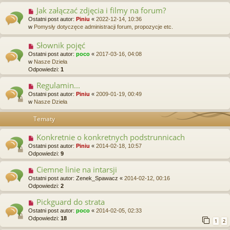
Jak załączać zdjęcia i filmy na forum?
Ostatni post autor:
Piniu
«
2022-12-14, 10:36
w
Pomysły dotyczęce administracji forum, propozycje etc.
Słownik pojęć
Ostatni post autor:
poco
«
2017-03-16, 04:08
w
Nasze Dzieła
Odpowiedzi:
1
Regulamin...
Ostatni post autor:
Piniu
«
2009-01-19, 00:49
w
Nasze Dzieła
Tematy
Konkretnie o konkretnych podstrunnicach
Ostatni post autor:
Piniu
«
2014-02-18, 10:57
Odpowiedzi:
9
Ciemne linie na intarsji
Ostatni post autor:
Zenek_Spawacz
«
2014-02-12, 00:16
Odpowiedzi:
2
Pickguard do strata
Ostatni post autor:
poco
«
2014-02-05, 02:33
Odpowiedzi:
18
1
2