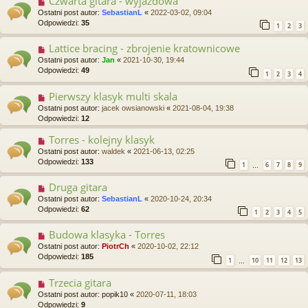
Czwarta gitara - wyjazdowa
Ostatni post autor:
SebastianL
«
2022-03-02, 09:04
Odpowiedzi:
35
1
2
3
Lattice bracing - zbrojenie kratownicowe
Ostatni post autor:
Jan
«
2021-10-30, 19:44
Odpowiedzi:
49
1
2
3
4
Pierwszy klasyk multi skala
Ostatni post autor:
jacek owsianowski
«
2021-08-04, 19:38
Odpowiedzi:
12
Torres - kolejny klasyk
Ostatni post autor:
waldek
«
2021-06-13, 02:25
Odpowiedzi:
133
1
6
7
8
9
…
Druga gitara
Ostatni post autor:
SebastianL
«
2020-10-24, 20:34
Odpowiedzi:
62
1
2
3
4
5
Budowa klasyka - Torres
Ostatni post autor:
PiotrCh
«
2020-10-02, 22:12
Odpowiedzi:
185
1
10
11
12
13
…
Trzecia gitara
Ostatni post autor:
popik10
«
2020-07-11, 18:03
Odpowiedzi:
9