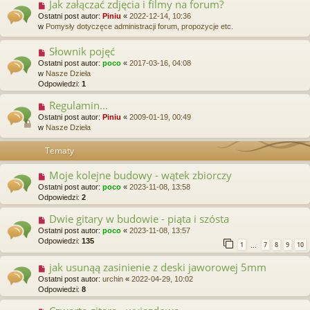
Jak załączać zdjęcia i filmy na forum?
Ostatni post autor:
Piniu
«
2022-12-14, 10:36
w
Pomysły dotyczęce administracji forum, propozycje etc.
Słownik pojęć
Ostatni post autor:
poco
«
2017-03-16, 04:08
w
Nasze Dzieła
Odpowiedzi:
1
Regulamin...
Ostatni post autor:
Piniu
«
2009-01-19, 00:49
w
Nasze Dzieła
Tematy
Moje kolejne budowy - wątek zbiorczy
Ostatni post autor:
poco
«
2023-11-08, 13:58
Odpowiedzi:
2
Dwie gitary w budowie - piąta i szósta
Ostatni post autor:
poco
«
2023-11-08, 13:57
Odpowiedzi:
135
1
7
8
9
10
…
jak usunąą zasinienie z deski jaworowej 5mm
Ostatni post autor:
urchin
«
2022-04-29, 10:02
Odpowiedzi:
8