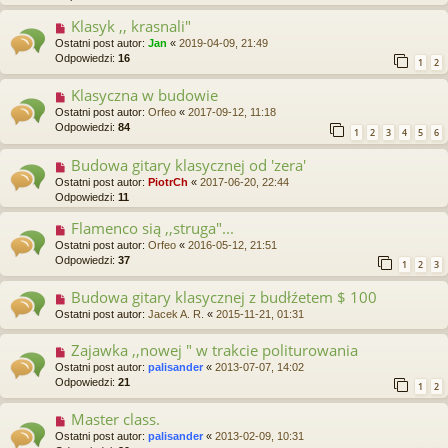
Klasyk ,, krasnali"
Ostatni post autor:
Jan
«
2019-04-09, 21:49
Odpowiedzi:
16
1
2
Klasyczna w budowie
Ostatni post autor:
Orfeo
«
2017-09-12, 11:18
Odpowiedzi:
84
1
2
3
4
5
6
Budowa gitary klasycznej od 'zera'
Ostatni post autor:
PiotrCh
«
2017-06-20, 22:44
Odpowiedzi:
11
Flamenco sią ,,struga"...
Ostatni post autor:
Orfeo
«
2016-05-12, 21:51
Odpowiedzi:
37
1
2
3
Budowa gitary klasycznej z budłźetem $ 100
Ostatni post autor:
Jacek A. R.
«
2015-11-21, 01:31
Zajawka ,,nowej " w trakcie politurowania
Ostatni post autor:
palisander
«
2013-07-07, 14:02
Odpowiedzi:
21
1
2
Master class.
Ostatni post autor:
palisander
«
2013-02-09, 10:31