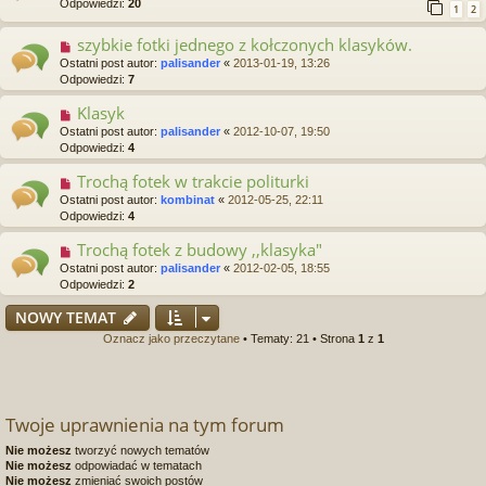
Odpowiedzi:
20
1
2
szybkie fotki jednego z kołczonych klasyków.
Ostatni post autor:
palisander
«
2013-01-19, 13:26
Odpowiedzi:
7
Klasyk
Ostatni post autor:
palisander
«
2012-10-07, 19:50
Odpowiedzi:
4
Trochą fotek w trakcie politurki
Ostatni post autor:
kombinat
«
2012-05-25, 22:11
Odpowiedzi:
4
Trochą fotek z budowy ,,klasyka"
Ostatni post autor:
palisander
«
2012-02-05, 18:55
Odpowiedzi:
2
NOWY TEMAT
Oznacz jako przeczytane
• Tematy: 21 • Strona
1
z
1
Twoje uprawnienia na tym forum
Nie możesz
tworzyć nowych tematów
Nie możesz
odpowiadać w tematach
Nie możesz
zmieniać swoich postów