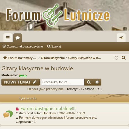
ię
or
al
Oznacz jako przeczytane
Szukaj
ce
a
og
S
Forum na tematy budowy instrumentów
Gitara klasyczna
Gitary klasyczne w budowie
j
uj
z
Gitary klasyczne w budowie
u
…
si
Moderator:
poco
k
ę
Szukaj
Wyszukiwanie
NOWY TEMAT
a
Oznacz jako przeczytane
• Tematy: 21 • Strona
1
z
1
j
Ogłoszenia
Forum dostąpne mobilnie!!!
Ostatni post autor:
Hoczkins
«
2023-08-07, 13:53
w
Pomysły dotyczęce administracji forum, propozycje etc.
Odpowiedzi:
1