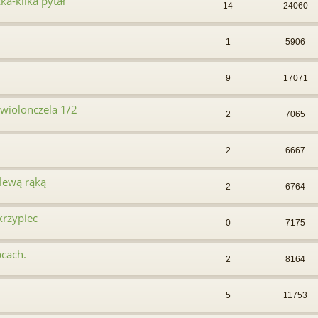
ka-kilka pytał
14
24060
1
5906
9
17071
wiolonczela 1/2
2
7065
2
6667
lewą rąką
2
6764
krzypiec
0
7175
pcach.
2
8164
5
11753