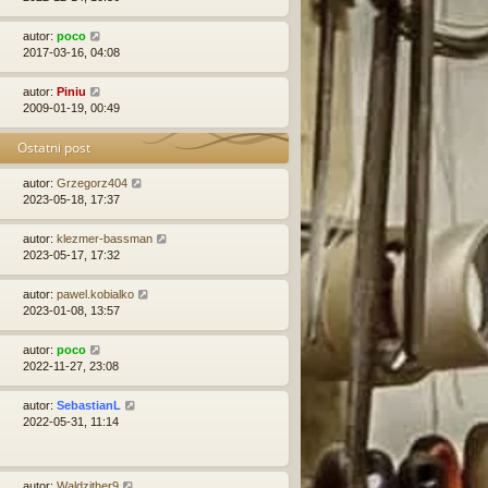
autor:
poco
2017-03-16, 04:08
autor:
Piniu
2009-01-19, 00:49
Ostatni post
autor:
Grzegorz404
2023-05-18, 17:37
autor:
klezmer-bassman
2023-05-17, 17:32
autor:
pawel.kobialko
2023-01-08, 13:57
autor:
poco
2022-11-27, 23:08
autor:
SebastianL
2022-05-31, 11:14
autor:
Waldzither9