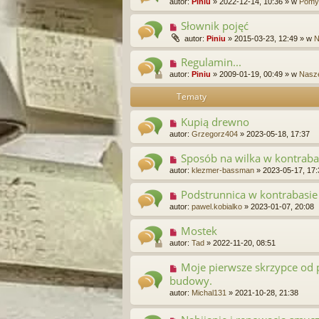
autor:
Piniu
»
2022-12-14, 10:36
» w
Pomys
Słownik pojęć
autor:
Piniu
»
2015-03-23, 12:49
» w
N
Regulamin...
autor:
Piniu
»
2009-01-19, 00:49
» w
Nasze
Tematy
Kupią drewno
autor:
Grzegorz404
»
2023-05-18, 17:37
Sposób na wilka w kontraba
autor:
klezmer-bassman
»
2023-05-17, 17:
Podstrunnica w kontrabasie
autor:
pawel.kobialko
»
2023-01-07, 20:08
Mostek
autor:
Tad
»
2022-11-20, 08:51
Moje pierwsze skrzypce od 
budowy.
autor:
Michal131
»
2021-10-28, 21:38