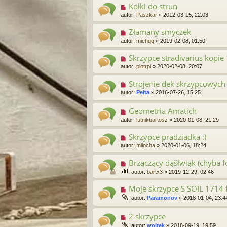
Kołki do strun
autor:
Paszkar
»
2012-03-15, 22:03
Złamany smyczek
autor:
michqq
»
2019-02-08, 01:50
Skrzypce stradivarius kopie 
autor:
piotrpl
»
2020-02-08, 20:07
Strojenie dek skrzypcowych
autor:
Pełta
»
2016-07-26, 15:25
Geometria Amatich
autor:
lutnikbartosz
»
2020-01-08, 21:29
Skrzypce pradziadka :)
autor:
milocha
»
2020-01-06, 18:24
Brzączący dąšłwiąk (chyba 
autor:
bartx3
»
2019-12-29, 02:46
Moje skrzypce S SOIL 1714 
autor:
Paramonov
»
2018-01-04, 23:4
2 skrzypce
autor:
wojtek
»
2018-09-19, 19:59