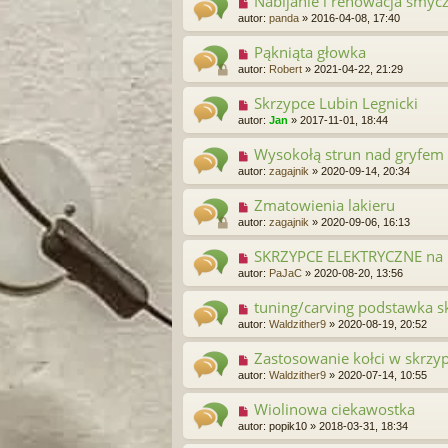
Nabijanie i renowacja smycz
autor:
panda
»
2016-04-08, 17:40
Pąkniąta głowka
autor:
Robert
»
2021-04-22, 21:29
Skrzypce Lubin Legnicki
autor:
Jan
»
2017-11-01, 18:44
Wysokołą strun nad gryfem 
autor:
zagajnik
»
2020-09-14, 20:34
Zmatowienia lakieru
autor:
zagajnik
»
2020-09-06, 16:13
SKRZYPCE ELEKTRYCZNE na 
autor:
PaJaC
»
2020-08-20, 13:56
tuning/carving podstawka s
autor:
Waldzither9
»
2020-08-19, 20:52
Zastosowanie kołci w skrzy
autor:
Waldzither9
»
2020-07-14, 10:55
Wiolinowa ciekawostka
autor:
popik10
»
2018-03-31, 18:34