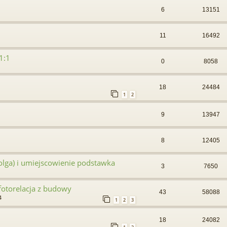
6
13151
11
16492
1:1
0
8058
18
24484
1
2
9
13947
8
12405
folga) i umiejscowienie podstawka
3
7650
fotorelacja z budowy
43
58088
4
1
2
3
18
24082