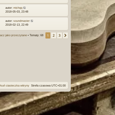
autor:
michqq
2018-05-03, 23:48
autor:
soundmaster
2018-02-13, 22:49
2
3
1
Następna
acz jako przeczytane
• Tematy: 68
suń ciasteczka witryny
Strefa czasowa
UTC+01:00