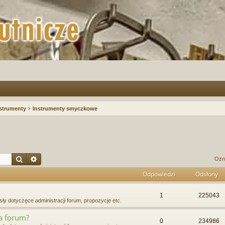
strumenty
Instrumenty smyczkowe
Szukaj
Wyszukiwanie zaawansowane
Ozn
Odpowiedzi
Odsłony
1
225043
ły dotyczęce administracji forum, propozycje etc.
na forum?
0
234986