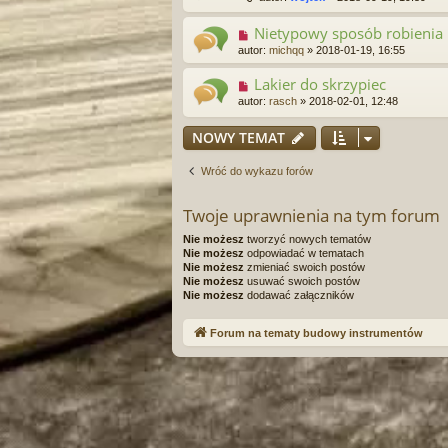
Nietypowy sposób robieni
autor:
michqq
»
2018-01-19, 16:55
Lakier do skrzypiec
autor:
rasch
»
2018-02-01, 12:48
NOWY TEMAT
Wróć do wykazu forów
Twoje uprawnienia na tym forum
Nie możesz
tworzyć nowych tematów
Nie możesz
odpowiadać w tematach
Nie możesz
zmieniać swoich postów
Nie możesz
usuwać swoich postów
Nie możesz
dodawać załączników
Forum na tematy budowy instrumentów