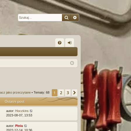
Szukaj
Wyszukiwanie zaawansow
W
FA
al
Q
og
uj
si
ę
2
3
1
Następna
acz jako przeczytane
• Tematy: 68
Ostatni post
autor:
Hoczkins
2023-08-07, 13:53
autor:
Piniu
2022-12-14, 10:36