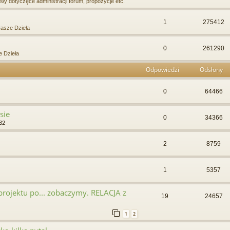
ły dotyczęce administracji forum, propozycje etc.
1
275412
asze Dzieła
0
261290
 Dzieła
Odpowiedzi
Odsłony
0
64466
sie
0
34366
32
2
8759
1
5357
projektu po... zobaczymy. RELACJA z
19
24657
1
2