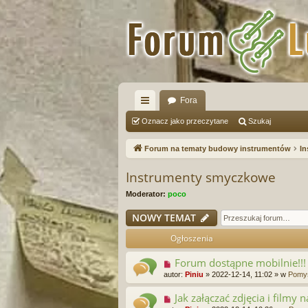
Fora
ię
Oznacz jako przeczytane
Szukaj
ce
Forum na tematy budowy instrumentów
In
j
Instrumenty smyczkowe
…
Moderator:
poco
NOWY TEMAT
Ogłoszenia
Forum dostąpne mobilnie!!!
autor:
Piniu
»
2022-12-14, 11:02
» w
Pomys
Jak załączać zdjęcia i filmy 