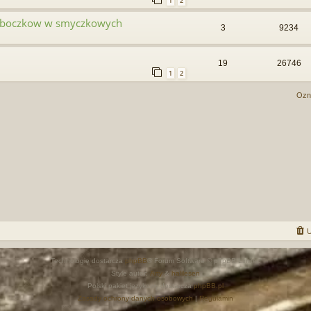
1
2
a boczkow w smyczkowych
3
9234
19
26746
1
2
Ozn
U
Technologię dostarcza
phpBB
® Forum Software © phpBB Limited
Style autor:
Arty
&
halilesen
Polski pakiet językowy dostarcza
phpBB.pl
Zasady ochrony danych osobowych
|
Regulamin