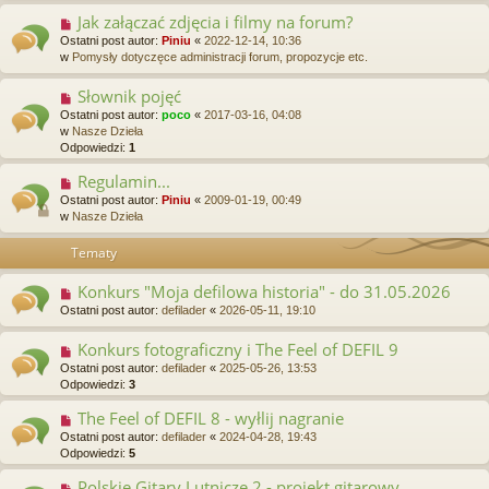
Jak załączać zdjęcia i filmy na forum?
Ostatni post autor:
Piniu
«
2022-12-14, 10:36
w
Pomysły dotyczęce administracji forum, propozycje etc.
Słownik pojęć
Ostatni post autor:
poco
«
2017-03-16, 04:08
w
Nasze Dzieła
Odpowiedzi:
1
Regulamin...
Ostatni post autor:
Piniu
«
2009-01-19, 00:49
w
Nasze Dzieła
Tematy
Konkurs "Moja defilowa historia" - do 31.05.2026
Ostatni post autor:
defilader
«
2026-05-11, 19:10
Konkurs fotograficzny i The Feel of DEFIL 9
Ostatni post autor:
defilader
«
2025-05-26, 13:53
Odpowiedzi:
3
The Feel of DEFIL 8 - wyłlij nagranie
Ostatni post autor:
defilader
«
2024-04-28, 19:43
Odpowiedzi:
5
Polskie Gitary Lutnicze 2 - projekt gitarowy