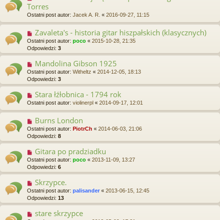
Torres
Ostatni post autor:
Jacek A. R.
«
2016-09-27, 11:15
Zavaleta's - historia gitar hiszpałskich (klasycznych)
Ostatni post autor:
poco
«
2015-10-28, 21:35
Odpowiedzi:
3
Mandolina Gibson 1925
Ostatni post autor:
Witheltz
«
2014-12-05, 18:13
Odpowiedzi:
3
Stara łźłobnica - 1794 rok
Ostatni post autor:
violinerpl
«
2014-09-17, 12:01
Burns London
Ostatni post autor:
PiotrCh
«
2014-06-03, 21:06
Odpowiedzi:
8
Gitara po pradziadku
Ostatni post autor:
poco
«
2013-11-09, 13:27
Odpowiedzi:
6
Skrzypce.
Ostatni post autor:
palisander
«
2013-06-15, 12:45
Odpowiedzi:
13
stare skrzypce