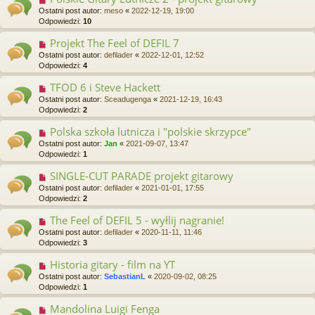
Ostatni post autor:
meso
«
2022-12-19, 19:00
Odpowiedzi:
10
Projekt The Feel of DEFIL 7
Ostatni post autor:
defilader
«
2022-12-01, 12:52
Odpowiedzi:
4
TFOD 6 i Steve Hackett
Ostatni post autor:
Sceadugenga
«
2021-12-19, 16:43
Odpowiedzi:
2
Polska szkoła lutnicza i "polskie skrzypce"
Ostatni post autor:
Jan
«
2021-09-07, 13:47
Odpowiedzi:
1
SINGLE-CUT PARADE projekt gitarowy
Ostatni post autor:
defilader
«
2021-01-01, 17:55
Odpowiedzi:
2
The Feel of DEFIL 5 - wyłlij nagranie!
Ostatni post autor:
defilader
«
2020-11-11, 11:46
Odpowiedzi:
3
Historia gitary - film na YT
Ostatni post autor:
SebastianL
«
2020-09-02, 08:25
Odpowiedzi:
1
Mandolina Luigi Fenga