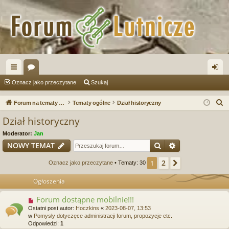
ię
or
al
Oznacz jako przeczytane
Szukaj
ce
a
og
S
Forum na tematy budowy instrumentów
Tematy ogólne
Dział historyczny
j
uj
z
Dział historyczny
u
…
si
Moderator:
Jan
k
ę
Szukaj
Wyszukiwanie
NOWY TEMAT
a
j
2
1
Następna
Oznacz jako przeczytane
• Tematy: 30
Ogłoszenia
Forum dostąpne mobilnie!!!
Ostatni post autor:
Hoczkins
«
2023-08-07, 13:53
w
Pomysły dotyczęce administracji forum, propozycje etc.
Odpowiedzi:
1