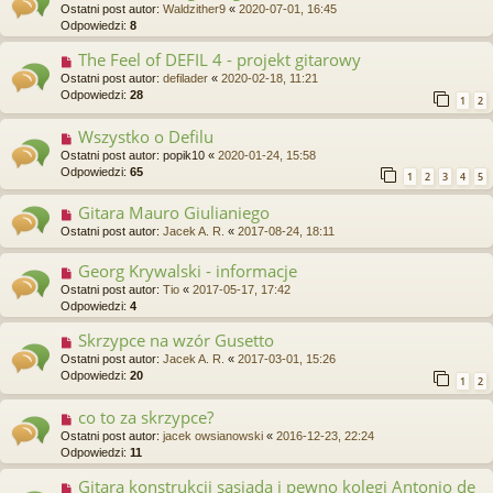
Ostatni post autor:
Waldzither9
«
2020-07-01, 16:45
Odpowiedzi:
8
The Feel of DEFIL 4 - projekt gitarowy
Ostatni post autor:
defilader
«
2020-02-18, 11:21
Odpowiedzi:
28
1
2
Wszystko o Defilu
Ostatni post autor:
popik10
«
2020-01-24, 15:58
Odpowiedzi:
65
1
2
3
4
5
Gitara Mauro Giulianiego
Ostatni post autor:
Jacek A. R.
«
2017-08-24, 18:11
Georg Krywalski - informacje
Ostatni post autor:
Tio
«
2017-05-17, 17:42
Odpowiedzi:
4
Skrzypce na wzór Gusetto
Ostatni post autor:
Jacek A. R.
«
2017-03-01, 15:26
Odpowiedzi:
20
1
2
co to za skrzypce?
Ostatni post autor:
jacek owsianowski
«
2016-12-23, 22:24
Odpowiedzi:
11
Gitara konstrukcji sąsiada i pewno kolegi Antonio de