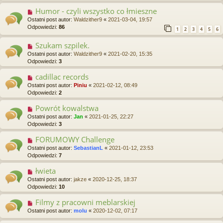
Humor - czyli wszystko co łmieszne
Ostatni post autor:
Waldzither9
«
2021-03-04, 19:57
Odpowiedzi:
86
1
2
3
4
5
6
Szukam szpilek.
Ostatni post autor:
Waldzither9
«
2021-02-20, 15:35
Odpowiedzi:
3
cadillac records
Ostatni post autor:
Piniu
«
2021-02-12, 08:49
Odpowiedzi:
2
Powrót kowalstwa
Ostatni post autor:
Jan
«
2021-01-25, 22:27
Odpowiedzi:
3
FORUMOWY Challenge
Ostatni post autor:
SebastianL
«
2021-01-12, 23:53
Odpowiedzi:
7
łwieta
Ostatni post autor:
jakze
«
2020-12-25, 18:37
Odpowiedzi:
10
Filmy z pracowni meblarskiej
Ostatni post autor:
molu
«
2020-12-02, 07:17