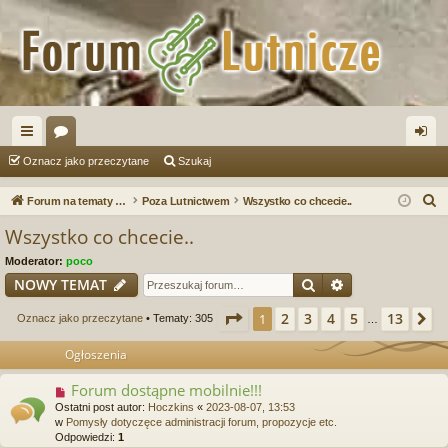
ię
or
al
Oznacz jako przeczytane
Szukaj
ce
a
og
S
Forum na tematy budowy instrumentów
Poza Lutnictwem
Wszystko co chcecie..
j
uj
z
Wszystko co chcecie..
u
…
si
Moderator:
poco
k
ę
Szukaj
Wyszukiwanie
NOWY TEMAT
a
j
Strona
1
z
13
2
3
4
5
13
1
N
Oznacz jako przeczytane
• Tematy: 305
…
Ogłoszenia
Forum dostąpne mobilnie!!!
Ostatni post autor:
Hoczkins
«
2023-08-07, 13:53
w
Pomysły dotyczęce administracji forum, propozycje etc.
Odpowiedzi:
1