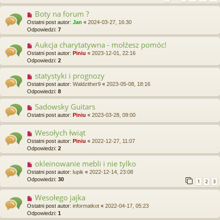
Boty na forum ?
Ostatni post autor:
Jan
«
2024-03-27, 16:30
Odpowiedzi:
7
Aukcja charytatywna - mołźesz pomóc!
Ostatni post autor:
Piniu
«
2023-12-01, 22:16
Odpowiedzi:
2
statystyki i prognozy
Ostatni post autor:
Waldzither9
«
2023-05-08, 18:16
Odpowiedzi:
8
Sadowsky Guitars
Ostatni post autor:
Piniu
«
2023-03-28, 09:00
Wesołych łwiąt
Ostatni post autor:
Piniu
«
2022-12-27, 11:07
Odpowiedzi:
2
okleinowanie mebli i nie tylko
Ostatni post autor:
lupik
«
2022-12-14, 23:08
Odpowiedzi:
30
1
2
3
Wesołego jajka
Ostatni post autor:
informatkot
«
2022-04-17, 05:23
Odpowiedzi:
1