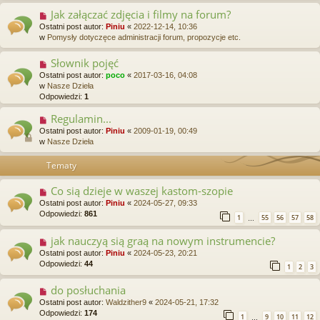
Jak załączać zdjęcia i filmy na forum?
Ostatni post autor:
Piniu
«
2022-12-14, 10:36
w
Pomysły dotyczęce administracji forum, propozycje etc.
Słownik pojęć
Ostatni post autor:
poco
«
2017-03-16, 04:08
w
Nasze Dzieła
Odpowiedzi:
1
Regulamin...
Ostatni post autor:
Piniu
«
2009-01-19, 00:49
w
Nasze Dzieła
Tematy
Co sią dzieje w waszej kastom-szopie
Ostatni post autor:
Piniu
«
2024-05-27, 09:33
Odpowiedzi:
861
1
55
56
57
58
…
jak nauczyą sią graą na nowym instrumencie?
Ostatni post autor:
Piniu
«
2024-05-23, 20:21
Odpowiedzi:
44
1
2
3
do posłuchania
Ostatni post autor:
Waldzither9
«
2024-05-21, 17:32
Odpowiedzi:
174
1
9
10
11
12
…