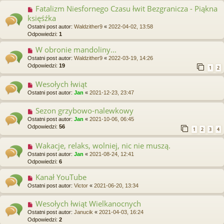
Fatalizm Niesfornego Czasu łwit Bezgranicza - Piąkna
księśźka
Ostatni post autor:
Waldzither9
«
2022-04-02, 13:58
Odpowiedzi:
1
W obronie mandoliny...
Ostatni post autor:
Waldzither9
«
2022-03-19, 14:26
Odpowiedzi:
19
1
2
Wesołych łwiąt
Ostatni post autor:
Jan
«
2021-12-23, 23:47
Sezon grzybowo-nalewkowy
Ostatni post autor:
Jan
«
2021-10-06, 06:45
Odpowiedzi:
56
1
2
3
4
Wakacje, relaks, wolniej, nic nie muszą.
Ostatni post autor:
Jan
«
2021-08-24, 12:41
Odpowiedzi:
6
Kanał YouTube
Ostatni post autor:
Victor
«
2021-06-20, 13:34
Wesołych łwiąt Wielkanocnych
Ostatni post autor:
Janucik
«
2021-04-03, 16:24
Odpowiedzi:
2