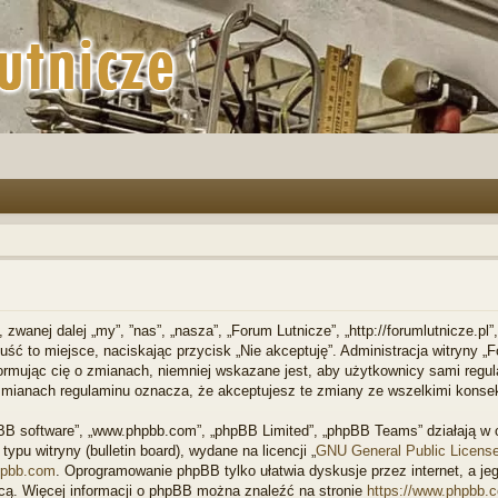
, zwanej dalej „my”, ”nas”, „nasza”, „Forum Lutnicze”, „http://forumlutnicze.p
opuść to miejsce, naciskając przycisk „Nie akceptuję”. Administracja witryny
ormując cię o zmianach, niemniej wskazane jest, aby użytkownicy sami regula
 zmianach regulaminu oznacza, że akceptujesz te zmiany ze wszelkimi kons
phpBB software”, „www.phpbb.com”, „phpBB Limited”, „phpBB Teams” działają 
ypu witryny (bulletin board), wydane na licencji „
GNU General Public Licens
pbb.com
. Oprogramowanie phpBB tylko ułatwia dyskusje przez internet, a jeg
cą. Więcej informacji o phpBB można znaleźć na stronie
https://www.phpbb.