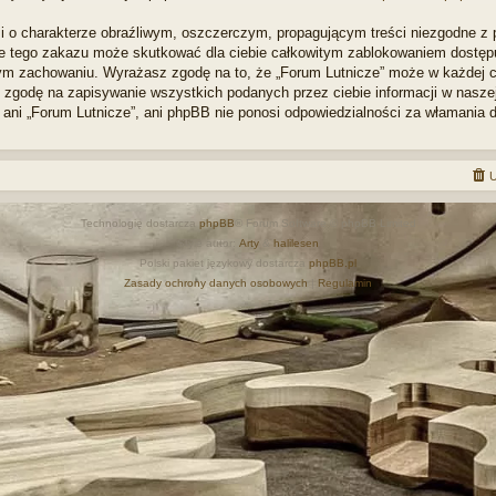
i o charakterze obraźliwym, oszczerczym, propagującym treści niezgodne z
ie tego zakazu może skutkować dla ciebie całkowitym zablokowaniem dostępu d
m zachowaniu. Wyrażasz zgodę na to, że „Forum Lutnicze” może w każdej ch
zgodę na zapisywanie wszystkich podanych przez ciebie informacji w naszej 
 ani „Forum Lutnicze”, ani phpBB nie ponosi odpowiedzialności za włamania 
U
Technologię dostarcza
phpBB
® Forum Software © phpBB Limited
Style autor:
Arty
&
halilesen
Polski pakiet językowy dostarcza
phpBB.pl
Zasady ochrony danych osobowych
|
Regulamin