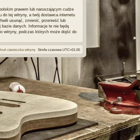
 polskim prawem lub naruszającym cudze
o tej witryny, a twój dostawca internetu
wili usunąć, zmienić, przenieść lub
bazie danych. Informacje te nie będą
do witryny, podczas których może dojść do
suń ciasteczka witryny
Strefa czasowa
UTC+01:00