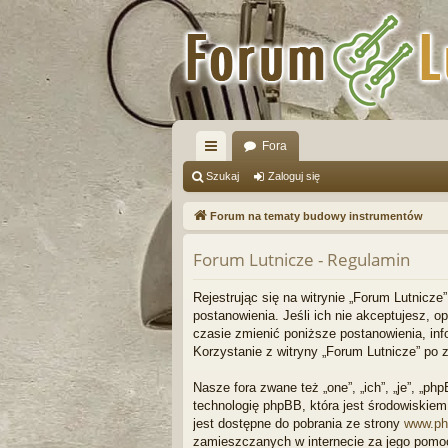
Fora
ię
Szukaj
Zaloguj się
ce
Forum na tematy budowy instrumentów
j
Forum Lutnicze - Regulamin
…
Rejestrując się na witrynie „Forum Lutnicze”
postanowienia. Jeśli ich nie akceptujesz, 
czasie zmienić poniższe postanowienia, inf
Korzystanie z witryny „Forum Lutnicze” po
Nasze fora zwane też „one”, „ich”, „je”, „
technologię phpBB, która jest środowiskiem t
jest dostępne do pobrania ze strony
www.ph
zamieszczanych w internecie za jego pomo