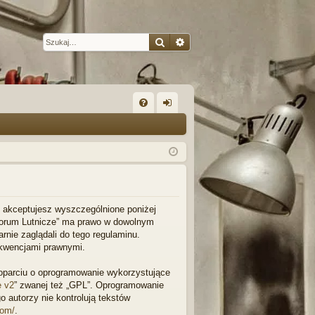
Szukaj
Wyszukiwanie zaawansow
W
FA
al
Q
og
uj
si
ę
l”, akceptujesz wyszczególnione poniżej
 „Forum Lutnicze” ma prawo w dowolnym
rnie zaglądali do tego regulaminu.
ekwencjami prawnymi.
w oparciu o oprogramowanie wykorzystujące
e v2
” zwanej też „GPL”. Oprogramowanie
o autorzy nie kontrolują tekstów
com/
.