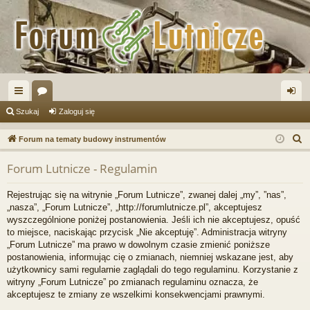
ię
or
al
Szukaj
Zaloguj się
ce
a
og
S
Forum na tematy budowy instrumentów
j
uj
z
Forum Lutnicze - Regulamin
u
…
si
k
ę
Rejestrując się na witrynie „Forum Lutnicze”, zwanej dalej „my”, ”nas”,
a
„nasza”, „Forum Lutnicze”, „http://forumlutnicze.pl”, akceptujesz
j
wyszczególnione poniżej postanowienia. Jeśli ich nie akceptujesz, opuść
to miejsce, naciskając przycisk „Nie akceptuję”. Administracja witryny
„Forum Lutnicze” ma prawo w dowolnym czasie zmienić poniższe
postanowienia, informując cię o zmianach, niemniej wskazane jest, aby
użytkownicy sami regularnie zaglądali do tego regulaminu. Korzystanie z
witryny „Forum Lutnicze” po zmianach regulaminu oznacza, że
akceptujesz te zmiany ze wszelkimi konsekwencjami prawnymi.