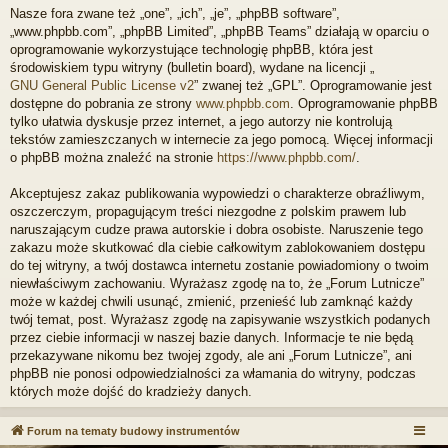
Nasze fora zwane też „one”, „ich”, „je”, „phpBB software”,
„www.phpbb.com”, „phpBB Limited”, „phpBB Teams” działają w oparciu o
oprogramowanie wykorzystujące technologię phpBB, która jest
środowiskiem typu witryny (bulletin board), wydane na licencji „
GNU General Public License v2
” zwanej też „GPL”. Oprogramowanie jest
dostępne do pobrania ze strony
www.phpbb.com
. Oprogramowanie phpBB
tylko ułatwia dyskusje przez internet, a jego autorzy nie kontrolują
tekstów zamieszczanych w internecie za jego pomocą. Więcej informacji
o phpBB można znaleźć na stronie
https://www.phpbb.com/
.
Akceptujesz zakaz publikowania wypowiedzi o charakterze obraźliwym,
oszczerczym, propagującym treści niezgodne z polskim prawem lub
naruszającym cudze prawa autorskie i dobra osobiste. Naruszenie tego
zakazu może skutkować dla ciebie całkowitym zablokowaniem dostępu
do tej witryny, a twój dostawca internetu zostanie powiadomiony o twoim
niewłaściwym zachowaniu. Wyrażasz zgodę na to, że „Forum Lutnicze”
może w każdej chwili usunąć, zmienić, przenieść lub zamknąć każdy
twój temat, post. Wyrażasz zgodę na zapisywanie wszystkich podanych
przez ciebie informacji w naszej bazie danych. Informacje te nie będą
przekazywane nikomu bez twojej zgody, ale ani „Forum Lutnicze”, ani
phpBB nie ponosi odpowiedzialności za włamania do witryny, podczas
których może dojść do kradzieży danych.
Forum na tematy budowy instrumentów