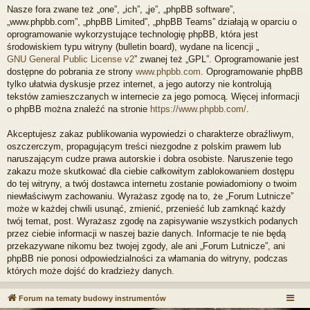
Nasze fora zwane też „one”, „ich”, „je”, „phpBB software”,
„www.phpbb.com”, „phpBB Limited”, „phpBB Teams” działają w oparciu o
oprogramowanie wykorzystujące technologię phpBB, która jest
środowiskiem typu witryny (bulletin board), wydane na licencji „
GNU General Public License v2
” zwanej też „GPL”. Oprogramowanie jest
dostępne do pobrania ze strony
www.phpbb.com
. Oprogramowanie phpBB
tylko ułatwia dyskusje przez internet, a jego autorzy nie kontrolują
tekstów zamieszczanych w internecie za jego pomocą. Więcej informacji
o phpBB można znaleźć na stronie
https://www.phpbb.com/
.
Akceptujesz zakaz publikowania wypowiedzi o charakterze obraźliwym,
oszczerczym, propagującym treści niezgodne z polskim prawem lub
naruszającym cudze prawa autorskie i dobra osobiste. Naruszenie tego
zakazu może skutkować dla ciebie całkowitym zablokowaniem dostępu
do tej witryny, a twój dostawca internetu zostanie powiadomiony o twoim
niewłaściwym zachowaniu. Wyrażasz zgodę na to, że „Forum Lutnicze”
może w każdej chwili usunąć, zmienić, przenieść lub zamknąć każdy
twój temat, post. Wyrażasz zgodę na zapisywanie wszystkich podanych
przez ciebie informacji w naszej bazie danych. Informacje te nie będą
przekazywane nikomu bez twojej zgody, ale ani „Forum Lutnicze”, ani
phpBB nie ponosi odpowiedzialności za włamania do witryny, podczas
których może dojść do kradzieży danych.
Forum na tematy budowy instrumentów