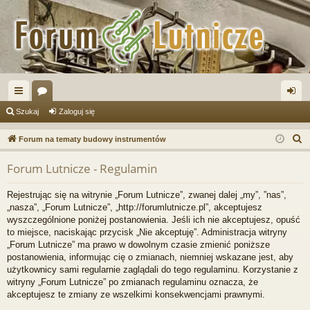
ię
or
al
Szukaj
Zaloguj się
ce
a
og
S
Forum na tematy budowy instrumentów
j
uj
z
Forum Lutnicze - Regulamin
u
…
si
k
ę
Rejestrując się na witrynie „Forum Lutnicze”, zwanej dalej „my”, ”nas”,
a
„nasza”, „Forum Lutnicze”, „http://forumlutnicze.pl”, akceptujesz
j
wyszczególnione poniżej postanowienia. Jeśli ich nie akceptujesz, opuść
to miejsce, naciskając przycisk „Nie akceptuję”. Administracja witryny
„Forum Lutnicze” ma prawo w dowolnym czasie zmienić poniższe
postanowienia, informując cię o zmianach, niemniej wskazane jest, aby
użytkownicy sami regularnie zaglądali do tego regulaminu. Korzystanie z
witryny „Forum Lutnicze” po zmianach regulaminu oznacza, że
akceptujesz te zmiany ze wszelkimi konsekwencjami prawnymi.