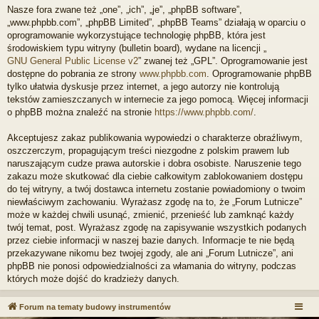
Nasze fora zwane też „one”, „ich”, „je”, „phpBB software”,
„www.phpbb.com”, „phpBB Limited”, „phpBB Teams” działają w oparciu o
oprogramowanie wykorzystujące technologię phpBB, która jest
środowiskiem typu witryny (bulletin board), wydane na licencji „
GNU General Public License v2
” zwanej też „GPL”. Oprogramowanie jest
dostępne do pobrania ze strony
www.phpbb.com
. Oprogramowanie phpBB
tylko ułatwia dyskusje przez internet, a jego autorzy nie kontrolują
tekstów zamieszczanych w internecie za jego pomocą. Więcej informacji
o phpBB można znaleźć na stronie
https://www.phpbb.com/
.
Akceptujesz zakaz publikowania wypowiedzi o charakterze obraźliwym,
oszczerczym, propagującym treści niezgodne z polskim prawem lub
naruszającym cudze prawa autorskie i dobra osobiste. Naruszenie tego
zakazu może skutkować dla ciebie całkowitym zablokowaniem dostępu
do tej witryny, a twój dostawca internetu zostanie powiadomiony o twoim
niewłaściwym zachowaniu. Wyrażasz zgodę na to, że „Forum Lutnicze”
może w każdej chwili usunąć, zmienić, przenieść lub zamknąć każdy
twój temat, post. Wyrażasz zgodę na zapisywanie wszystkich podanych
przez ciebie informacji w naszej bazie danych. Informacje te nie będą
przekazywane nikomu bez twojej zgody, ale ani „Forum Lutnicze”, ani
phpBB nie ponosi odpowiedzialności za włamania do witryny, podczas
których może dojść do kradzieży danych.
Forum na tematy budowy instrumentów