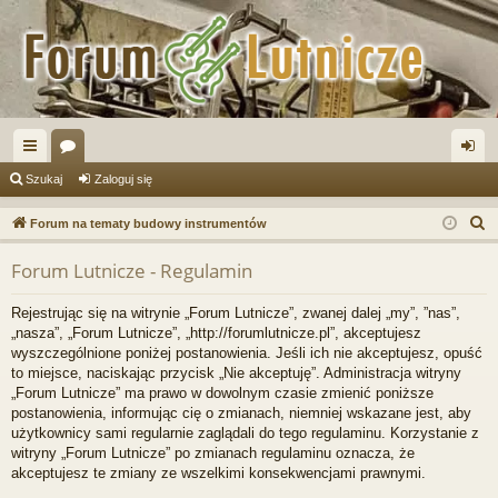
ię
or
al
Szukaj
Zaloguj się
ce
a
og
S
Forum na tematy budowy instrumentów
j
uj
z
Forum Lutnicze - Regulamin
u
…
si
k
ę
Rejestrując się na witrynie „Forum Lutnicze”, zwanej dalej „my”, ”nas”,
a
„nasza”, „Forum Lutnicze”, „http://forumlutnicze.pl”, akceptujesz
j
wyszczególnione poniżej postanowienia. Jeśli ich nie akceptujesz, opuść
to miejsce, naciskając przycisk „Nie akceptuję”. Administracja witryny
„Forum Lutnicze” ma prawo w dowolnym czasie zmienić poniższe
postanowienia, informując cię o zmianach, niemniej wskazane jest, aby
użytkownicy sami regularnie zaglądali do tego regulaminu. Korzystanie z
witryny „Forum Lutnicze” po zmianach regulaminu oznacza, że
akceptujesz te zmiany ze wszelkimi konsekwencjami prawnymi.