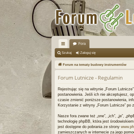
Fora
ię
Szukaj
Zaloguj się
ce
Forum na tematy budowy instrumentów
j
Forum Lutnicze - Regulamin
…
Rejestrując się na witrynie „Forum Lutnicze”
postanowienia. Jeśli ich nie akceptujesz, 
czasie zmienić poniższe postanowienia, inf
Korzystanie z witryny „Forum Lutnicze” po
Nasze fora zwane też „one”, „ich”, „je”, „
technologię phpBB, która jest środowiskiem t
jest dostępne do pobrania ze strony
www.ph
zamieszczanych w internecie za jego pomo