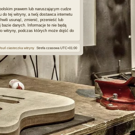
 polskim prawem lub naruszającym cudze
o tej witryny, a twój dostawca internetu
wili usunąć, zmienić, przenieść lub
bazie danych. Informacje te nie będą
do witryny, podczas których może dojść do
suń ciasteczka witryny
Strefa czasowa
UTC+01:00