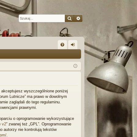
Szukaj
Wyszukiwanie zaawansow
W
FA
al
Q
og
uj
si
ę
l”, akceptujesz wyszczególnione poniżej
 „Forum Lutnicze” ma prawo w dowolnym
rnie zaglądali do tego regulaminu.
ekwencjami prawnymi.
w oparciu o oprogramowanie wykorzystujące
e v2
” zwanej też „GPL”. Oprogramowanie
o autorzy nie kontrolują tekstów
com/
.