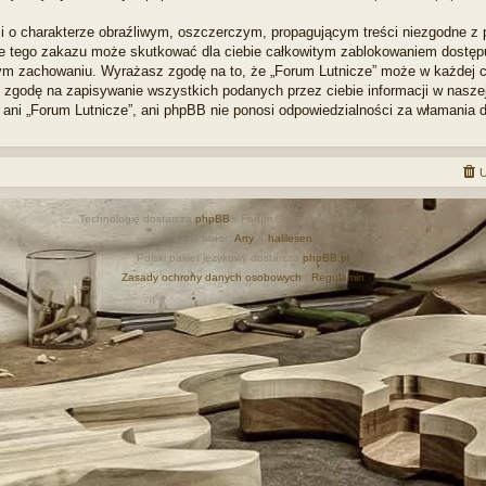
i o charakterze obraźliwym, oszczerczym, propagującym treści niezgodne z
ie tego zakazu może skutkować dla ciebie całkowitym zablokowaniem dostępu d
m zachowaniu. Wyrażasz zgodę na to, że „Forum Lutnicze” może w każdej ch
zgodę na zapisywanie wszystkich podanych przez ciebie informacji w naszej 
 ani „Forum Lutnicze”, ani phpBB nie ponosi odpowiedzialności za włamania 
U
Technologię dostarcza
phpBB
® Forum Software © phpBB Limited
Style autor:
Arty
&
halilesen
Polski pakiet językowy dostarcza
phpBB.pl
Zasady ochrony danych osobowych
|
Regulamin