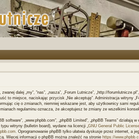
, zwanej dalej „my”, ”nas”, „nasza”, „Forum Lutnicze”, „http://forumlutnicze.p
opuść to miejsce, naciskając przycisk „Nie akceptuję”. Administracja witryny
ormując cię o zmianach, niemniej wskazane jest, aby użytkownicy sami regula
 zmianach regulaminu oznacza, że akceptujesz te zmiany ze wszelkimi kons
phpBB software”, „www.phpbb.com”, „phpBB Limited”, „phpBB Teams” działają 
ypu witryny (bulletin board), wydane na licencji „
GNU General Public Licens
pbb.com
. Oprogramowanie phpBB tylko ułatwia dyskusje przez internet, a jeg
cą. Więcej informacji o phpBB można znaleźć na stronie
https://www.phpbb.