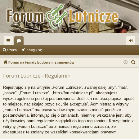
ię
or
al
Szukaj
Zaloguj się
ce
a
og
S
Forum na tematy budowy instrumentów
j
uj
z
Forum Lutnicze - Regulamin
u
…
si
k
ę
Rejestrując się na witrynie „Forum Lutnicze”, zwanej dalej „my”, ”nas”,
a
„nasza”, „Forum Lutnicze”, „http://forumlutnicze.pl”, akceptujesz
j
wyszczególnione poniżej postanowienia. Jeśli ich nie akceptujesz, opuść
to miejsce, naciskając przycisk „Nie akceptuję”. Administracja witryny
„Forum Lutnicze” ma prawo w dowolnym czasie zmienić poniższe
postanowienia, informując cię o zmianach, niemniej wskazane jest, aby
użytkownicy sami regularnie zaglądali do tego regulaminu. Korzystanie z
witryny „Forum Lutnicze” po zmianach regulaminu oznacza, że
akceptujesz te zmiany ze wszelkimi konsekwencjami prawnymi.