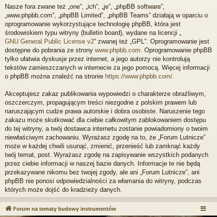
Nasze fora zwane też „one”, „ich”, „je”, „phpBB software”,
„www.phpbb.com”, „phpBB Limited”, „phpBB Teams” działają w oparciu o
oprogramowanie wykorzystujące technologię phpBB, która jest
środowiskiem typu witryny (bulletin board), wydane na licencji „
GNU General Public License v2
” zwanej też „GPL”. Oprogramowanie jest
dostępne do pobrania ze strony
www.phpbb.com
. Oprogramowanie phpBB
tylko ułatwia dyskusje przez internet, a jego autorzy nie kontrolują
tekstów zamieszczanych w internecie za jego pomocą. Więcej informacji
o phpBB można znaleźć na stronie
https://www.phpbb.com/
.
Akceptujesz zakaz publikowania wypowiedzi o charakterze obraźliwym,
oszczerczym, propagującym treści niezgodne z polskim prawem lub
naruszającym cudze prawa autorskie i dobra osobiste. Naruszenie tego
zakazu może skutkować dla ciebie całkowitym zablokowaniem dostępu
do tej witryny, a twój dostawca internetu zostanie powiadomiony o twoim
niewłaściwym zachowaniu. Wyrażasz zgodę na to, że „Forum Lutnicze”
może w każdej chwili usunąć, zmienić, przenieść lub zamknąć każdy
twój temat, post. Wyrażasz zgodę na zapisywanie wszystkich podanych
przez ciebie informacji w naszej bazie danych. Informacje te nie będą
przekazywane nikomu bez twojej zgody, ale ani „Forum Lutnicze”, ani
phpBB nie ponosi odpowiedzialności za włamania do witryny, podczas
których może dojść do kradzieży danych.
Forum na tematy budowy instrumentów