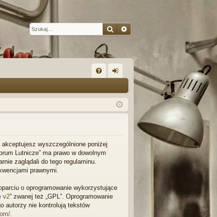
Szukaj
Wyszukiwanie zaawansow
W
FA
al
Q
og
uj
si
ę
l”, akceptujesz wyszczególnione poniżej
 „Forum Lutnicze” ma prawo w dowolnym
rnie zaglądali do tego regulaminu.
ekwencjami prawnymi.
w oparciu o oprogramowanie wykorzystujące
e v2
” zwanej też „GPL”. Oprogramowanie
o autorzy nie kontrolują tekstów
com/
.