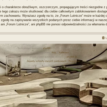
i o charakterze obraźliwym, oszczerczym, propagującym treści niezgodne z
ie tego zakazu może skutkować dla ciebie całkowitym zablokowaniem dostępu d
m zachowaniu. Wyrażasz zgodę na to, że „Forum Lutnicze” może w każdej ch
zgodę na zapisywanie wszystkich podanych przez ciebie informacji w naszej 
 ani „Forum Lutnicze”, ani phpBB nie ponosi odpowiedzialności za włamania 
U
Technologię dostarcza
phpBB
® Forum Software © phpBB Limited
Style autor:
Arty
&
halilesen
Polski pakiet językowy dostarcza
phpBB.pl
Zasady ochrony danych osobowych
|
Regulamin