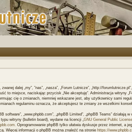
, zwanej dalej „my”, ”nas”, „nasza”, „Forum Lutnicze”, „http://forumlutnicze.p
opuść to miejsce, naciskając przycisk „Nie akceptuję”. Administracja witryny
ormując cię o zmianach, niemniej wskazane jest, aby użytkownicy sami regula
 zmianach regulaminu oznacza, że akceptujesz te zmiany ze wszelkimi kons
phpBB software”, „www.phpbb.com”, „phpBB Limited”, „phpBB Teams” działają 
ypu witryny (bulletin board), wydane na licencji „
GNU General Public Licens
pbb.com
. Oprogramowanie phpBB tylko ułatwia dyskusje przez internet, a jeg
cą. Więcej informacji o phpBB można znaleźć na stronie
https://www.phpbb.