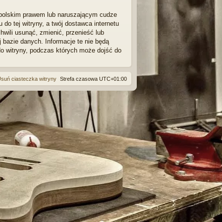
 polskim prawem lub naruszającym cudze
o tej witryny, a twój dostawca internetu
wili usunąć, zmienić, przenieść lub
bazie danych. Informacje te nie będą
do witryny, podczas których może dojść do
suń ciasteczka witryny
Strefa czasowa
UTC+01:00