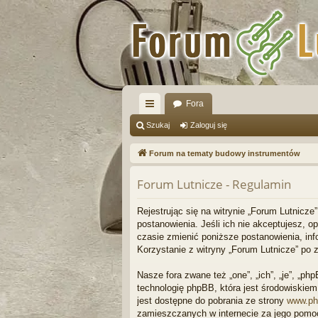
Fora
ię
Szukaj
Zaloguj się
ce
Forum na tematy budowy instrumentów
j
Forum Lutnicze - Regulamin
…
Rejestrując się na witrynie „Forum Lutnicze”
postanowienia. Jeśli ich nie akceptujesz, 
czasie zmienić poniższe postanowienia, inf
Korzystanie z witryny „Forum Lutnicze” po
Nasze fora zwane też „one”, „ich”, „je”, „
technologię phpBB, która jest środowiskiem t
jest dostępne do pobrania ze strony
www.ph
zamieszczanych w internecie za jego pomo