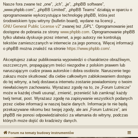
Nasze fora zwane też „one”, „ich”, „je”, „phpBB software”,
„www.phpbb.com”, „phpBB Limited”, „phpBB Teams” działają w oparciu o
oprogramowanie wykorzystujące technologię phpBB, która jest
środowiskiem typu witryny (bulletin board), wydane na licencji „
GNU General Public License v2
” zwanej też „GPL”. Oprogramowanie jest
dostępne do pobrania ze strony
www.phpbb.com
. Oprogramowanie phpBB
tylko ułatwia dyskusje przez internet, a jego autorzy nie kontrolują
tekstów zamieszczanych w internecie za jego pomocą. Więcej informacji
o phpBB można znaleźć na stronie
https://www.phpbb.com/
.
Akceptujesz zakaz publikowania wypowiedzi o charakterze obraźliwym,
oszczerczym, propagującym treści niezgodne z polskim prawem lub
naruszającym cudze prawa autorskie i dobra osobiste. Naruszenie tego
zakazu może skutkować dla ciebie całkowitym zablokowaniem dostępu
do tej witryny, a twój dostawca internetu zostanie powiadomiony o twoim
niewłaściwym zachowaniu. Wyrażasz zgodę na to, że „Forum Lutnicze”
może w każdej chwili usunąć, zmienić, przenieść lub zamknąć każdy
twój temat, post. Wyrażasz zgodę na zapisywanie wszystkich podanych
przez ciebie informacji w naszej bazie danych. Informacje te nie będą
przekazywane nikomu bez twojej zgody, ale ani „Forum Lutnicze”, ani
phpBB nie ponosi odpowiedzialności za włamania do witryny, podczas
których może dojść do kradzieży danych.
Forum na tematy budowy instrumentów