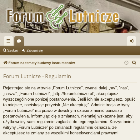
ię
or
al
Szukaj
Zaloguj się
ce
a
og
S
Forum na tematy budowy instrumentów
j
uj
z
Forum Lutnicze - Regulamin
u
…
si
k
ę
Rejestrując się na witrynie „Forum Lutnicze”, zwanej dalej „my”, ”nas”,
a
„nasza”, „Forum Lutnicze”, „http://forumlutnicze.pl”, akceptujesz
j
wyszczególnione poniżej postanowienia. Jeśli ich nie akceptujesz, opuść
to miejsce, naciskając przycisk „Nie akceptuję”. Administracja witryny
„Forum Lutnicze” ma prawo w dowolnym czasie zmienić poniższe
postanowienia, informując cię o zmianach, niemniej wskazane jest, aby
użytkownicy sami regularnie zaglądali do tego regulaminu. Korzystanie z
witryny „Forum Lutnicze” po zmianach regulaminu oznacza, że
akceptujesz te zmiany ze wszelkimi konsekwencjami prawnymi.