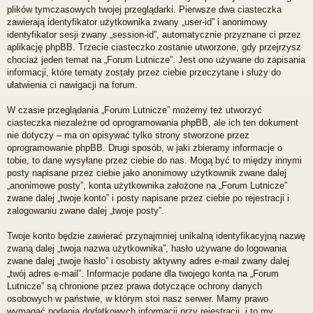
plików tymczasowych twojej przeglądarki. Pierwsze dwa ciasteczka
zawierają identyfikator użytkownika zwany „user-id” i anonimowy
identyfikator sesji zwany „session-id”, automatycznie przyznane ci przez
aplikację phpBB. Trzecie ciasteczko zostanie utworzone, gdy przejrzysz
chociaż jeden temat na „Forum Lutnicze”. Jest ono używane do zapisania
informacji, które tematy zostały przez ciebie przeczytane i służy do
ułatwienia ci nawigacji na forum.
W czasie przeglądania „Forum Lutnicze” możemy też utworzyć
ciasteczka niezależne od oprogramowania phpBB, ale ich ten dokument
nie dotyczy – ma on opisywać tylko strony stworzone przez
oprogramowanie phpBB. Drugi sposób, w jaki zbieramy informacje o
tobie, to dane wysyłane przez ciebie do nas. Mogą być to między innymi
posty napisane przez ciebie jako anonimowy użytkownik zwane dalej
„anonimowe posty”, konta użytkownika założone na „Forum Lutnicze”
zwane dalej „twoje konto” i posty napisane przez ciebie po rejestracji i
zalogowaniu zwane dalej „twoje posty”.
Twoje konto będzie zawierać przynajmniej unikalną identyfikacyjną nazwę
zwaną dalej „twoja nazwa użytkownika”, hasło używane do logowania
zwane dalej „twoje hasło” i osobisty aktywny adres e-mail zwany dalej
„twój adres e-mail”. Informacje podane dla twojego konta na „Forum
Lutnicze” są chronione przez prawa dotyczące ochrony danych
osobowych w państwie, w którym stoi nasz serwer. Mamy prawo
wymagać podania dodatkowych informacji przy rejestracji, i to my