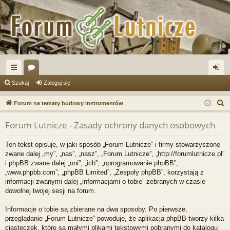
ię
or
al
Szukaj
Zaloguj się
ce
a
og
S
Forum na tematy budowy instrumentów
j
uj
z
Forum Lutnicze - Zasady ochrony danych osobowych
u
…
si
k
ę
Ten tekst opisuje, w jaki sposób „Forum Lutnicze” i firmy stowarzyszone
a
zwane dalej „my”, „nas”, „nasz”, „Forum Lutnicze”, „http://forumlutnicze.pl”
j
i phpBB zwane dalej „oni”, „ich”, „oprogramowanie phpBB”,
„www.phpbb.com”, „phpBB Limited”, „Zespoły phpBB”, korzystają z
informacji zwanymi dalej „informacjami o tobie” zebranych w czasie
dowolnej twojej sesji na forum.
Informacje o tobie są zbierane na dwa sposoby. Po pierwsze,
przeglądanie „Forum Lutnicze” powoduje, że aplikacja phpBB tworzy kilka
ciasteczek, które są małymi plikami tekstowymi pobranymi do katalogu