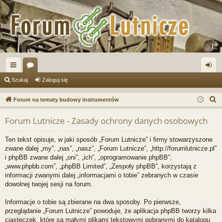
ię
or
al
Szukaj
Zaloguj się
ce
a
og
S
Forum na tematy budowy instrumentów
j
uj
z
Forum Lutnicze - Zasady ochrony danych osobowych
u
…
si
k
ę
Ten tekst opisuje, w jaki sposób „Forum Lutnicze” i firmy stowarzyszone
a
zwane dalej „my”, „nas”, „nasz”, „Forum Lutnicze”, „http://forumlutnicze.pl”
j
i phpBB zwane dalej „oni”, „ich”, „oprogramowanie phpBB”,
„www.phpbb.com”, „phpBB Limited”, „Zespoły phpBB”, korzystają z
informacji zwanymi dalej „informacjami o tobie” zebranych w czasie
dowolnej twojej sesji na forum.
Informacje o tobie są zbierane na dwa sposoby. Po pierwsze,
przeglądanie „Forum Lutnicze” powoduje, że aplikacja phpBB tworzy kilka
ciasteczek, które są małymi plikami tekstowymi pobranymi do katalogu