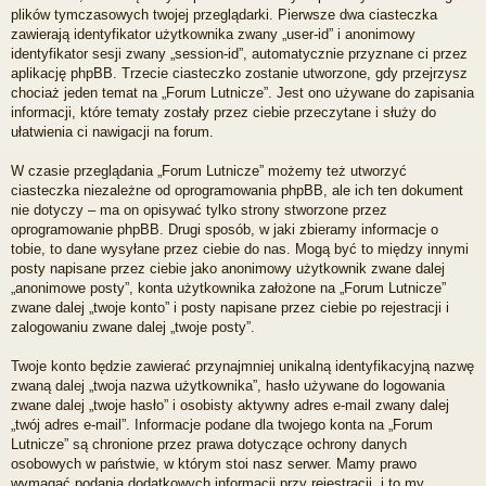
plików tymczasowych twojej przeglądarki. Pierwsze dwa ciasteczka
zawierają identyfikator użytkownika zwany „user-id” i anonimowy
identyfikator sesji zwany „session-id”, automatycznie przyznane ci przez
aplikację phpBB. Trzecie ciasteczko zostanie utworzone, gdy przejrzysz
chociaż jeden temat na „Forum Lutnicze”. Jest ono używane do zapisania
informacji, które tematy zostały przez ciebie przeczytane i służy do
ułatwienia ci nawigacji na forum.
W czasie przeglądania „Forum Lutnicze” możemy też utworzyć
ciasteczka niezależne od oprogramowania phpBB, ale ich ten dokument
nie dotyczy – ma on opisywać tylko strony stworzone przez
oprogramowanie phpBB. Drugi sposób, w jaki zbieramy informacje o
tobie, to dane wysyłane przez ciebie do nas. Mogą być to między innymi
posty napisane przez ciebie jako anonimowy użytkownik zwane dalej
„anonimowe posty”, konta użytkownika założone na „Forum Lutnicze”
zwane dalej „twoje konto” i posty napisane przez ciebie po rejestracji i
zalogowaniu zwane dalej „twoje posty”.
Twoje konto będzie zawierać przynajmniej unikalną identyfikacyjną nazwę
zwaną dalej „twoja nazwa użytkownika”, hasło używane do logowania
zwane dalej „twoje hasło” i osobisty aktywny adres e-mail zwany dalej
„twój adres e-mail”. Informacje podane dla twojego konta na „Forum
Lutnicze” są chronione przez prawa dotyczące ochrony danych
osobowych w państwie, w którym stoi nasz serwer. Mamy prawo
wymagać podania dodatkowych informacji przy rejestracji, i to my