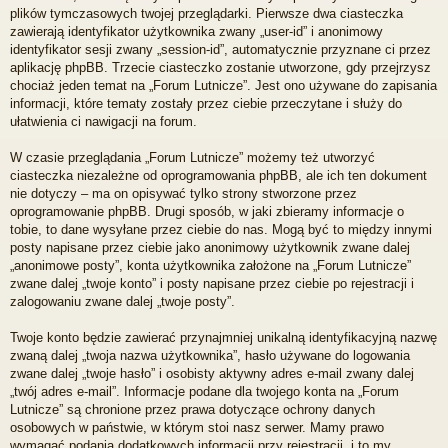
plików tymczasowych twojej przeglądarki. Pierwsze dwa ciasteczka
zawierają identyfikator użytkownika zwany „user-id” i anonimowy
identyfikator sesji zwany „session-id”, automatycznie przyznane ci przez
aplikację phpBB. Trzecie ciasteczko zostanie utworzone, gdy przejrzysz
chociaż jeden temat na „Forum Lutnicze”. Jest ono używane do zapisania
informacji, które tematy zostały przez ciebie przeczytane i służy do
ułatwienia ci nawigacji na forum.
W czasie przeglądania „Forum Lutnicze” możemy też utworzyć
ciasteczka niezależne od oprogramowania phpBB, ale ich ten dokument
nie dotyczy – ma on opisywać tylko strony stworzone przez
oprogramowanie phpBB. Drugi sposób, w jaki zbieramy informacje o
tobie, to dane wysyłane przez ciebie do nas. Mogą być to między innymi
posty napisane przez ciebie jako anonimowy użytkownik zwane dalej
„anonimowe posty”, konta użytkownika założone na „Forum Lutnicze”
zwane dalej „twoje konto” i posty napisane przez ciebie po rejestracji i
zalogowaniu zwane dalej „twoje posty”.
Twoje konto będzie zawierać przynajmniej unikalną identyfikacyjną nazwę
zwaną dalej „twoja nazwa użytkownika”, hasło używane do logowania
zwane dalej „twoje hasło” i osobisty aktywny adres e-mail zwany dalej
„twój adres e-mail”. Informacje podane dla twojego konta na „Forum
Lutnicze” są chronione przez prawa dotyczące ochrony danych
osobowych w państwie, w którym stoi nasz serwer. Mamy prawo
wymagać podania dodatkowych informacji przy rejestracji, i to my