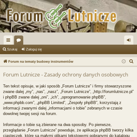
ię
or
al
Szukaj
Zaloguj się
ce
a
og
S
Forum na tematy budowy instrumentów
j
uj
z
Forum Lutnicze - Zasady ochrony danych osobowych
u
…
si
k
ę
Ten tekst opisuje, w jaki sposób „Forum Lutnicze” i firmy stowarzyszone
a
zwane dalej „my”, „nas”, „nasz”, „Forum Lutnicze”, „http://forumlutnicze.pl”
j
i phpBB zwane dalej „oni”, „ich”, „oprogramowanie phpBB”,
„www.phpbb.com”, „phpBB Limited”, „Zespoły phpBB”, korzystają z
informacji zwanymi dalej „informacjami o tobie” zebranych w czasie
dowolnej twojej sesji na forum.
Informacje o tobie są zbierane na dwa sposoby. Po pierwsze,
przeglądanie „Forum Lutnicze” powoduje, że aplikacja phpBB tworzy kilka
ciasteczek, które są małymi plikami tekstowymi pobranymi do katalogu