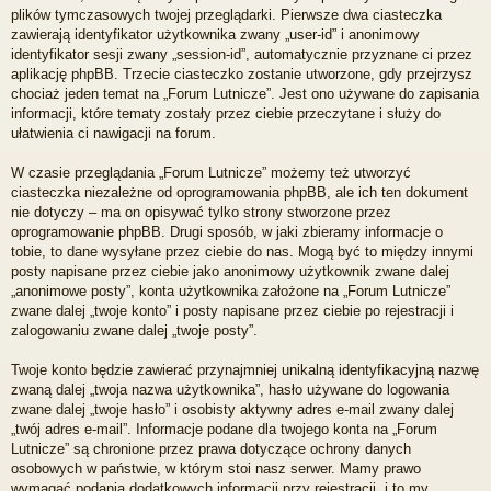
plików tymczasowych twojej przeglądarki. Pierwsze dwa ciasteczka
zawierają identyfikator użytkownika zwany „user-id” i anonimowy
identyfikator sesji zwany „session-id”, automatycznie przyznane ci przez
aplikację phpBB. Trzecie ciasteczko zostanie utworzone, gdy przejrzysz
chociaż jeden temat na „Forum Lutnicze”. Jest ono używane do zapisania
informacji, które tematy zostały przez ciebie przeczytane i służy do
ułatwienia ci nawigacji na forum.
W czasie przeglądania „Forum Lutnicze” możemy też utworzyć
ciasteczka niezależne od oprogramowania phpBB, ale ich ten dokument
nie dotyczy – ma on opisywać tylko strony stworzone przez
oprogramowanie phpBB. Drugi sposób, w jaki zbieramy informacje o
tobie, to dane wysyłane przez ciebie do nas. Mogą być to między innymi
posty napisane przez ciebie jako anonimowy użytkownik zwane dalej
„anonimowe posty”, konta użytkownika założone na „Forum Lutnicze”
zwane dalej „twoje konto” i posty napisane przez ciebie po rejestracji i
zalogowaniu zwane dalej „twoje posty”.
Twoje konto będzie zawierać przynajmniej unikalną identyfikacyjną nazwę
zwaną dalej „twoja nazwa użytkownika”, hasło używane do logowania
zwane dalej „twoje hasło” i osobisty aktywny adres e-mail zwany dalej
„twój adres e-mail”. Informacje podane dla twojego konta na „Forum
Lutnicze” są chronione przez prawa dotyczące ochrony danych
osobowych w państwie, w którym stoi nasz serwer. Mamy prawo
wymagać podania dodatkowych informacji przy rejestracji, i to my