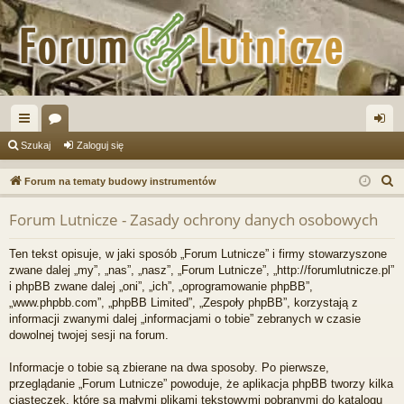
ię
or
al
Szukaj
Zaloguj się
ce
a
og
S
Forum na tematy budowy instrumentów
j
uj
z
Forum Lutnicze - Zasady ochrony danych osobowych
u
…
si
k
ę
Ten tekst opisuje, w jaki sposób „Forum Lutnicze” i firmy stowarzyszone
a
zwane dalej „my”, „nas”, „nasz”, „Forum Lutnicze”, „http://forumlutnicze.pl”
j
i phpBB zwane dalej „oni”, „ich”, „oprogramowanie phpBB”,
„www.phpbb.com”, „phpBB Limited”, „Zespoły phpBB”, korzystają z
informacji zwanymi dalej „informacjami o tobie” zebranych w czasie
dowolnej twojej sesji na forum.
Informacje o tobie są zbierane na dwa sposoby. Po pierwsze,
przeglądanie „Forum Lutnicze” powoduje, że aplikacja phpBB tworzy kilka
ciasteczek, które są małymi plikami tekstowymi pobranymi do katalogu