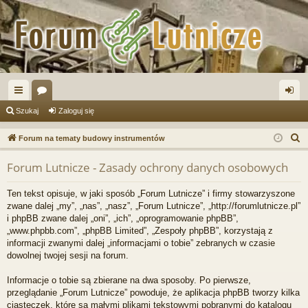
ię
or
al
Szukaj
Zaloguj się
ce
a
og
S
Forum na tematy budowy instrumentów
j
uj
z
Forum Lutnicze - Zasady ochrony danych osobowych
u
…
si
k
ę
Ten tekst opisuje, w jaki sposób „Forum Lutnicze” i firmy stowarzyszone
a
zwane dalej „my”, „nas”, „nasz”, „Forum Lutnicze”, „http://forumlutnicze.pl”
j
i phpBB zwane dalej „oni”, „ich”, „oprogramowanie phpBB”,
„www.phpbb.com”, „phpBB Limited”, „Zespoły phpBB”, korzystają z
informacji zwanymi dalej „informacjami o tobie” zebranych w czasie
dowolnej twojej sesji na forum.
Informacje o tobie są zbierane na dwa sposoby. Po pierwsze,
przeglądanie „Forum Lutnicze” powoduje, że aplikacja phpBB tworzy kilka
ciasteczek, które są małymi plikami tekstowymi pobranymi do katalogu