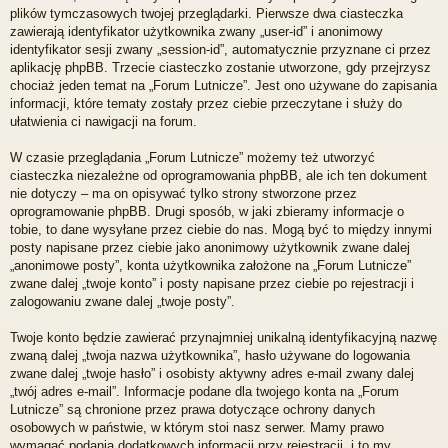
plików tymczasowych twojej przeglądarki. Pierwsze dwa ciasteczka
zawierają identyfikator użytkownika zwany „user-id” i anonimowy
identyfikator sesji zwany „session-id”, automatycznie przyznane ci przez
aplikację phpBB. Trzecie ciasteczko zostanie utworzone, gdy przejrzysz
chociaż jeden temat na „Forum Lutnicze”. Jest ono używane do zapisania
informacji, które tematy zostały przez ciebie przeczytane i służy do
ułatwienia ci nawigacji na forum.
W czasie przeglądania „Forum Lutnicze” możemy też utworzyć
ciasteczka niezależne od oprogramowania phpBB, ale ich ten dokument
nie dotyczy – ma on opisywać tylko strony stworzone przez
oprogramowanie phpBB. Drugi sposób, w jaki zbieramy informacje o
tobie, to dane wysyłane przez ciebie do nas. Mogą być to między innymi
posty napisane przez ciebie jako anonimowy użytkownik zwane dalej
„anonimowe posty”, konta użytkownika założone na „Forum Lutnicze”
zwane dalej „twoje konto” i posty napisane przez ciebie po rejestracji i
zalogowaniu zwane dalej „twoje posty”.
Twoje konto będzie zawierać przynajmniej unikalną identyfikacyjną nazwę
zwaną dalej „twoja nazwa użytkownika”, hasło używane do logowania
zwane dalej „twoje hasło” i osobisty aktywny adres e-mail zwany dalej
„twój adres e-mail”. Informacje podane dla twojego konta na „Forum
Lutnicze” są chronione przez prawa dotyczące ochrony danych
osobowych w państwie, w którym stoi nasz serwer. Mamy prawo
wymagać podania dodatkowych informacji przy rejestracji, i to my