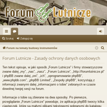
ię
or
al
Szukaj
Zaloguj się
ce
a
og
S
Forum na tematy budowy instrumentów
j
uj
z
Forum Lutnicze - Zasady ochrony danych osobowych
u
…
si
k
ę
Ten tekst opisuje, w jaki sposób „Forum Lutnicze” i firmy stowarzyszone
a
zwane dalej „my”, „nas”, „nasz”, „Forum Lutnicze”, „http://forumlutnicze.pl”
j
i phpBB zwane dalej „oni”, „ich”, „oprogramowanie phpBB”,
„www.phpbb.com”, „phpBB Limited”, „Zespoły phpBB”, korzystają z
informacji zwanymi dalej „informacjami o tobie” zebranych w czasie
dowolnej twojej sesji na forum.
Informacje o tobie są zbierane na dwa sposoby. Po pierwsze,
przeglądanie „Forum Lutnicze” powoduje, że aplikacja phpBB tworzy kilka
ciasteczek, które są małymi plikami tekstowymi pobranymi do katalogu