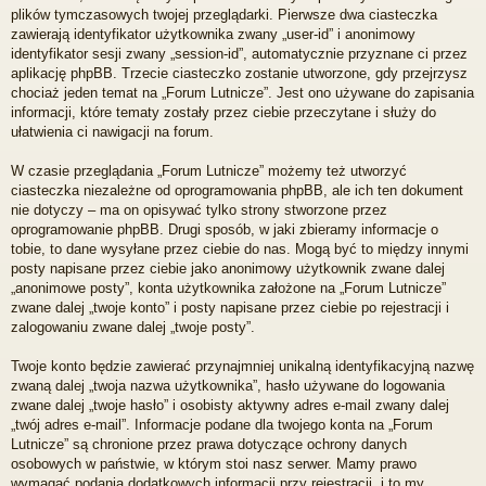
plików tymczasowych twojej przeglądarki. Pierwsze dwa ciasteczka
zawierają identyfikator użytkownika zwany „user-id” i anonimowy
identyfikator sesji zwany „session-id”, automatycznie przyznane ci przez
aplikację phpBB. Trzecie ciasteczko zostanie utworzone, gdy przejrzysz
chociaż jeden temat na „Forum Lutnicze”. Jest ono używane do zapisania
informacji, które tematy zostały przez ciebie przeczytane i służy do
ułatwienia ci nawigacji na forum.
W czasie przeglądania „Forum Lutnicze” możemy też utworzyć
ciasteczka niezależne od oprogramowania phpBB, ale ich ten dokument
nie dotyczy – ma on opisywać tylko strony stworzone przez
oprogramowanie phpBB. Drugi sposób, w jaki zbieramy informacje o
tobie, to dane wysyłane przez ciebie do nas. Mogą być to między innymi
posty napisane przez ciebie jako anonimowy użytkownik zwane dalej
„anonimowe posty”, konta użytkownika założone na „Forum Lutnicze”
zwane dalej „twoje konto” i posty napisane przez ciebie po rejestracji i
zalogowaniu zwane dalej „twoje posty”.
Twoje konto będzie zawierać przynajmniej unikalną identyfikacyjną nazwę
zwaną dalej „twoja nazwa użytkownika”, hasło używane do logowania
zwane dalej „twoje hasło” i osobisty aktywny adres e-mail zwany dalej
„twój adres e-mail”. Informacje podane dla twojego konta na „Forum
Lutnicze” są chronione przez prawa dotyczące ochrony danych
osobowych w państwie, w którym stoi nasz serwer. Mamy prawo
wymagać podania dodatkowych informacji przy rejestracji, i to my