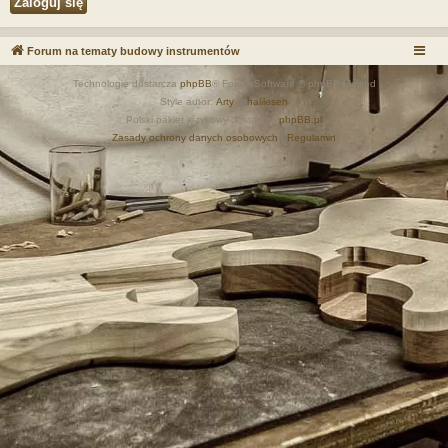
Forum na tematy budowy instrumentów
Technologię dostarcza
phpBB
® Forum Software © phpBB Limited
Style autor:
Arty
&
halilesen
Polski pakiet językowy dostarcza
phpBB.pl
Zasady ochrony danych osobowych
|
Regulamin