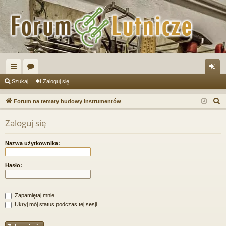
ię
or
al
Szukaj
Zaloguj się
ce
a
og
S
Forum na tematy budowy instrumentów
j
uj
z
Zaloguj się
u
…
si
k
ę
Nazwa użytkownika:
a
j
Hasło:
Zapamiętaj mnie
Ukryj mój status podczas tej sesji