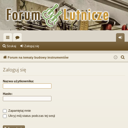
ię
or
al
Szukaj
Zaloguj się
ce
a
og
S
Forum na tematy budowy instrumentów
j
uj
z
Zaloguj się
u
…
si
k
ę
Nazwa użytkownika:
a
j
Hasło:
Zapamiętaj mnie
Ukryj mój status podczas tej sesji