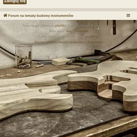
Forum na tematy budowy instrumentów
Technologię dostarcza
phpBB
® Forum Software © phpBB Limited
Style autor:
Arty
&
halilesen
Polski pakiet językowy dostarcza
phpBB.pl
Zasady ochrony danych osobowych
|
Regulamin