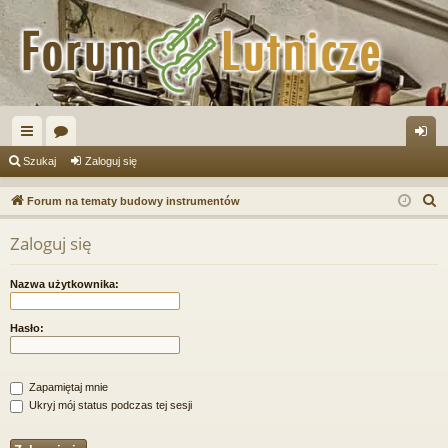
ię
or
al
Szukaj
Zaloguj się
ce
a
og
S
Forum na tematy budowy instrumentów
j
uj
z
Zaloguj się
u
…
si
k
ę
Nazwa użytkownika:
a
j
Hasło:
Zapamiętaj mnie
Ukryj mój status podczas tej sesji