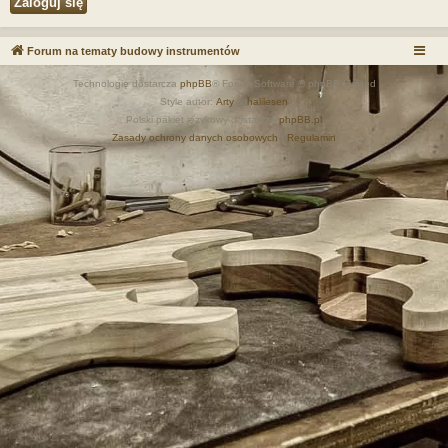
Forum na tematy budowy instrumentów
Technologię dostarcza
phpBB
® Forum Software © phpBB Limited
Style autor:
Arty
&
halilesen
Polski pakiet językowy dostarcza
phpBB.pl
Zasady ochrony danych osobowych
|
Regulamin