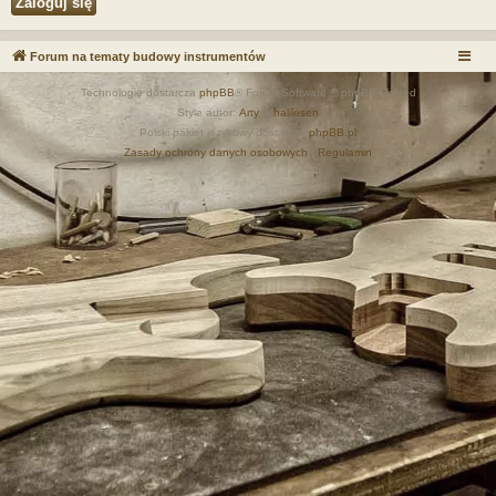
Forum na tematy budowy instrumentów
Technologię dostarcza
phpBB
® Forum Software © phpBB Limited
Style autor:
Arty
&
halilesen
Polski pakiet językowy dostarcza
phpBB.pl
Zasady ochrony danych osobowych
|
Regulamin