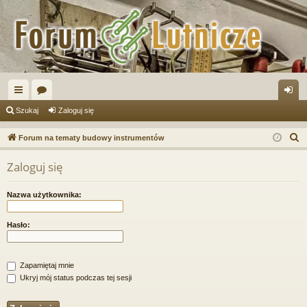
ię
or
al
Szukaj
Zaloguj się
ce
a
og
S
Forum na tematy budowy instrumentów
j
uj
z
Zaloguj się
u
…
si
k
ę
Nazwa użytkownika:
a
j
Hasło:
Zapamiętaj mnie
Ukryj mój status podczas tej sesji