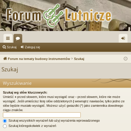
ię
or
al
Szukaj
Zaloguj się
ce
a
og
Forum na tematy budowy instrumentów
Szukaj
j
uj
Szukaj
…
si
ę
Wyszukiwanie
Szukaj wg słów kluczowych:
Umieść
+
przed słowem, które musi wystąpić oraz
-
przed słowem, które nie może
wystąpić. Jeśli umieścisz listę słów oddzielonych
|
wewnątrz nawiasów, tylko jedno ze
słów będzie musiało wystąpić. Możesz użyć gwiazdki (*) jako zamiennika dowolnego
ciągu znaków.
Szukaj wszystkich wyrażeń lub użyj wyrażenia wprowadzonego
Szukaj któregokolwiek z wyrażeń