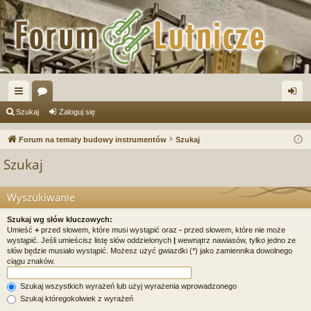
ię
or
al
Szukaj
Zaloguj się
ce
a
og
Forum na tematy budowy instrumentów
Szukaj
j
uj
Szukaj
…
si
ę
Wyszukiwanie
Szukaj wg słów kluczowych:
Umieść
+
przed słowem, które musi wystąpić oraz
-
przed słowem, które nie może
wystąpić. Jeśli umieścisz listę słów oddzielonych
|
wewnątrz nawiasów, tylko jedno ze
słów będzie musiało wystąpić. Możesz użyć gwiazdki (*) jako zamiennika dowolnego
ciągu znaków.
Szukaj wszystkich wyrażeń lub użyj wyrażenia wprowadzonego
Szukaj któregokolwiek z wyrażeń