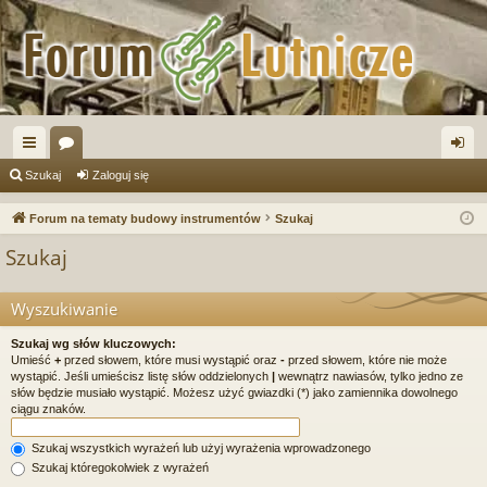
ię
or
al
Szukaj
Zaloguj się
ce
a
og
Forum na tematy budowy instrumentów
Szukaj
j
uj
Szukaj
…
si
ę
Wyszukiwanie
Szukaj wg słów kluczowych:
Umieść
+
przed słowem, które musi wystąpić oraz
-
przed słowem, które nie może
wystąpić. Jeśli umieścisz listę słów oddzielonych
|
wewnątrz nawiasów, tylko jedno ze
słów będzie musiało wystąpić. Możesz użyć gwiazdki (*) jako zamiennika dowolnego
ciągu znaków.
Szukaj wszystkich wyrażeń lub użyj wyrażenia wprowadzonego
Szukaj któregokolwiek z wyrażeń