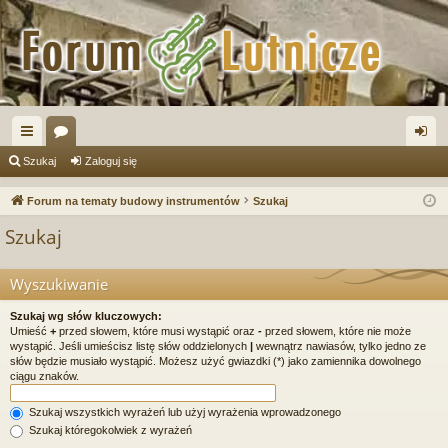
ię
or
al
Szukaj
Zaloguj się
ce
a
og
Forum na tematy budowy instrumentów
Szukaj
j
uj
Szukaj
…
si
ę
Wyszukiwanie
Szukaj wg słów kluczowych:
Umieść
+
przed słowem, które musi wystąpić oraz
-
przed słowem, które nie może
wystąpić. Jeśli umieścisz listę słów oddzielonych
|
wewnątrz nawiasów, tylko jedno ze
słów będzie musiało wystąpić. Możesz użyć gwiazdki (*) jako zamiennika dowolnego
ciągu znaków.
Szukaj wszystkich wyrażeń lub użyj wyrażenia wprowadzonego
Szukaj któregokolwiek z wyrażeń