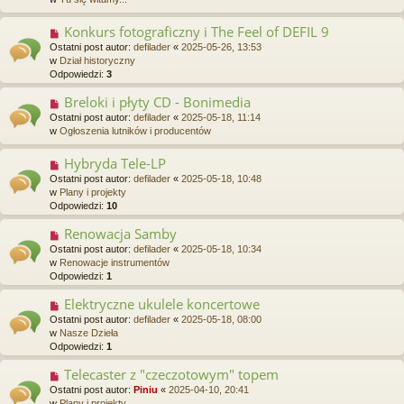
y
p
Konkurs fotograficzny i The Feel of DEFIL 9
N
o
o
Ostatni post autor:
defilader
«
2025-05-26, 13:53
s
w
w
Dział historyczny
t
y
Odpowiedzi:
3
p
o
Breloki i płyty CD - Bonimedia
N
s
o
Ostatni post autor:
defilader
«
2025-05-18, 11:14
t
w
w
Ogłoszenia lutników i producentów
y
p
Hybryda Tele-LP
N
o
o
Ostatni post autor:
defilader
«
2025-05-18, 10:48
s
w
w
Plany i projekty
t
y
Odpowiedzi:
10
p
o
Renowacja Samby
N
s
o
Ostatni post autor:
defilader
«
2025-05-18, 10:34
t
w
w
Renowacje instrumentów
y
Odpowiedzi:
1
p
o
Elektryczne ukulele koncertowe
N
s
o
Ostatni post autor:
defilader
«
2025-05-18, 08:00
t
w
w
Nasze Dzieła
y
Odpowiedzi:
1
p
o
Telecaster z "czeczotowym" topem
N
s
o
Ostatni post autor:
Piniu
«
2025-04-10, 20:41
t
w
w
Plany i projekty