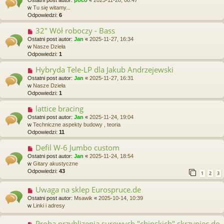
w
w
Tu się witamy...
y
Odpowiedzi:
6
p
o
32" Wół roboczy - Bass
N
s
o
Ostatni post autor:
Jan
«
2025-11-27, 16:34
t
w
w
Nasze Dzieła
y
Odpowiedzi:
1
p
o
Hybryda Tele-LP dla Jakub Andrzejewski
N
s
o
Ostatni post autor:
Jan
«
2025-11-27, 16:31
t
w
w
Nasze Dzieła
y
Odpowiedzi:
1
p
o
lattice bracing
N
s
o
Ostatni post autor:
Jan
«
2025-11-24, 19:04
t
w
w
Techniczne aspekty budowy , teoria
y
Odpowiedzi:
11
p
o
Defil W-6 Jumbo custom
N
s
o
Ostatni post autor:
Jan
«
2025-11-24, 18:54
t
w
w
Gitary akustyczne
y
Odpowiedzi:
43
1
2
3
p
o
Uwaga na sklep Eurospruce.de
N
s
o
Ostatni post autor:
Msawik
«
2025-10-14, 10:39
t
w
w
Linki i adresy
y
p
Proba przyblizenia surowych "chinskich" skrzypiec do
N