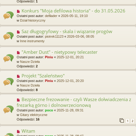
Odpowiedzi:
1
p
o
Konkurs "Moja defilowa historia" - do 31.05.2026
N
s
o
Ostatni post autor:
defilader
«
2026-05-11, 19:10
t
w
w
Dział historyczny
y
p
Saz długogryfowy - skala i wiązanie progów
N
o
o
Ostatni post autor:
piotrek11123
«
2026-03-06, 08:05
s
w
w
Inne instrumenty
t
y
p
"Amber Dust" - nietypowy telecaster
N
o
o
Ostatni post autor:
Piniu
«
2025-12-01, 20:21
s
w
w
Nasze Dzieła
t
y
Odpowiedzi:
2
p
o
Projekt "Szaleństwo"
N
s
o
Ostatni post autor:
Piniu
«
2025-12-01, 20:20
t
w
w
Nasze Dzieła
y
Odpowiedzi:
8
p
o
Bezpieczne frezowanie - czyli Wasze dołwiadczenia z
N
s
o
frezarką górno i dolnowrzecionową
t
w
Ostatni post autor:
poco
«
2025-11-28, 09:31
y
w
Gitary elektryczne
p
Odpowiedzi:
16
1
2
o
s
Witam
N
t
o
Ostatni post autor:
poco
«
2025-11-28, 08:47