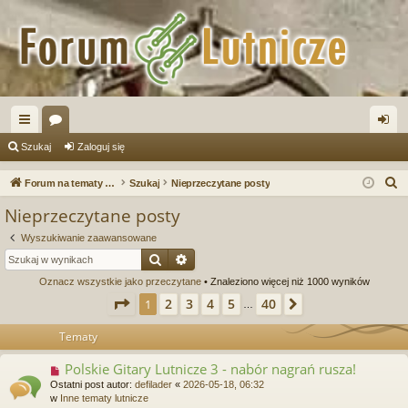
ię
or
al
Szukaj
Zaloguj się
ce
a
og
S
Forum na tematy budowy instrumentów
Szukaj
Nieprzeczytane posty
j
uj
z
Nieprzeczytane posty
u
…
si
Wyszukiwanie zaawansowane
k
ę
Szukaj
Wyszukiwanie zaawansowane
a
Oznacz wszystkie jako przeczytane
• Znaleziono więcej niż 1000 wyników
j
Strona
1
z
40
2
3
4
5
40
1
Następna
…
Tematy
Polskie Gitary Lutnicze 3 - nabór nagrań rusza!
N
o
Ostatni post autor:
defilader
«
2026-05-18, 06:32
w
w
Inne tematy lutnicze
y