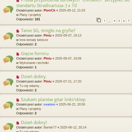
o
o
standartu Stradivariusa :) x 10
s
w
t
Ostatni post autor:
PiotrCh
«
2025-09-12, 21:03
y
w
Plany i projekty
p
Odpowiedzi:
101
1
4
5
6
7
o
…
s
Tanie SG, śmigło na gryfie?
N
t
o
Ostatni post autor:
Piniu
«
2025-09-07, 19:13
w
w
Inne tematy lutnicze
y
Odpowiedzi:
2
p
o
Gięcie forniru
N
s
o
Ostatni post autor:
Piniu
«
2025-09-07, 19:09
t
w
w
Wykonanie i techniki
y
Odpowiedzi:
1
p
o
Dzień dobry.
N
s
o
Ostatni post autor:
Piniu
«
2025-07-21, 17:20
t
w
w
Tu się witamy...
y
Odpowiedzi:
2
p
o
Szukam planów gitar linki/sklep
N
s
o
Ostatni post autor:
ovation
«
2025-06-22, 20:50
t
w
w
Plany i projekty
y
Odpowiedzi:
2
p
o
Dzień dobry!
N
s
o
Ostatni post autor:
Bartek77
«
2025-06-12, 20:14
t
w
w
Tu się witamy...