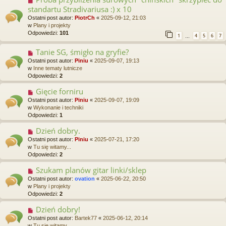
o
o
standartu Stradivariusa :) x 10
s
w
t
Ostatni post autor:
PiotrCh
«
2025-09-12, 21:03
y
w
Plany i projekty
p
Odpowiedzi:
101
1
4
5
6
7
o
…
s
Tanie SG, śmigło na gryfie?
N
t
o
Ostatni post autor:
Piniu
«
2025-09-07, 19:13
w
w
Inne tematy lutnicze
y
Odpowiedzi:
2
p
o
Gięcie forniru
N
s
o
Ostatni post autor:
Piniu
«
2025-09-07, 19:09
t
w
w
Wykonanie i techniki
y
Odpowiedzi:
1
p
o
Dzień dobry.
N
s
o
Ostatni post autor:
Piniu
«
2025-07-21, 17:20
t
w
w
Tu się witamy...
y
Odpowiedzi:
2
p
o
Szukam planów gitar linki/sklep
N
s
o
Ostatni post autor:
ovation
«
2025-06-22, 20:50
t
w
w
Plany i projekty
y
Odpowiedzi:
2
p
o
Dzień dobry!
N
s
o
Ostatni post autor:
Bartek77
«
2025-06-12, 20:14
t
w
w
Tu się witamy...