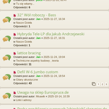
w
w
Tu się witamy...
y
Odpowiedzi:
6
p
o
32" Wół roboczy - Bass
N
s
o
Ostatni post autor:
Jan
«
2025-11-27, 16:34
t
w
w
Nasze Dzieła
y
Odpowiedzi:
1
p
o
Hybryda Tele-LP dla Jakub Andrzejewski
N
s
o
Ostatni post autor:
Jan
«
2025-11-27, 16:31
t
w
w
Nasze Dzieła
y
Odpowiedzi:
1
p
o
lattice bracing
N
s
o
Ostatni post autor:
Jan
«
2025-11-24, 19:04
t
w
w
Techniczne aspekty budowy , teoria
y
Odpowiedzi:
11
p
o
Defil W-6 Jumbo custom
N
s
o
Ostatni post autor:
Jan
«
2025-11-24, 18:54
t
w
w
Gitary akustyczne
y
Odpowiedzi:
43
1
2
3
p
o
Uwaga na sklep Eurospruce.de
N
s
o
Ostatni post autor:
Msawik
«
2025-10-14, 10:39
t
w
w
Linki i adresy
y
p
Proba przyblizenia surowych "chinskich" skrzypiec do
N