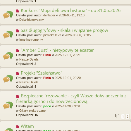
Odpowiedzi:
1
p
o
Konkurs "Moja defilowa historia" - do 31.05.2026
N
s
o
Ostatni post autor:
defilader
«
2026-05-11, 19:10
t
w
w
Dział historyczny
y
p
Saz długogryfowy - skala i wiązanie progów
N
o
o
Ostatni post autor:
piotrek11123
«
2026-03-06, 08:05
s
w
w
Inne instrumenty
t
y
p
"Amber Dust" - nietypowy telecaster
N
o
o
Ostatni post autor:
Piniu
«
2025-12-01, 20:21
s
w
w
Nasze Dzieła
t
y
Odpowiedzi:
2
p
o
Projekt "Szaleństwo"
N
s
o
Ostatni post autor:
Piniu
«
2025-12-01, 20:20
t
w
w
Nasze Dzieła
y
Odpowiedzi:
8
p
o
Bezpieczne frezowanie - czyli Wasze dołwiadczenia z
N
s
o
frezarką górno i dolnowrzecionową
t
w
Ostatni post autor:
poco
«
2025-11-28, 09:31
y
w
Gitary elektryczne
p
Odpowiedzi:
16
1
2
o
s
Witam
N
t
o
Ostatni post autor:
poco
«
2025-11-28, 08:47