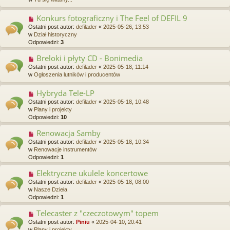
y
p
Konkurs fotograficzny i The Feel of DEFIL 9
N
o
o
Ostatni post autor:
defilader
«
2025-05-26, 13:53
s
w
w
Dział historyczny
t
y
Odpowiedzi:
3
p
o
Breloki i płyty CD - Bonimedia
N
s
o
Ostatni post autor:
defilader
«
2025-05-18, 11:14
t
w
w
Ogłoszenia lutników i producentów
y
p
Hybryda Tele-LP
N
o
o
Ostatni post autor:
defilader
«
2025-05-18, 10:48
s
w
w
Plany i projekty
t
y
Odpowiedzi:
10
p
o
Renowacja Samby
N
s
o
Ostatni post autor:
defilader
«
2025-05-18, 10:34
t
w
w
Renowacje instrumentów
y
Odpowiedzi:
1
p
o
Elektryczne ukulele koncertowe
N
s
o
Ostatni post autor:
defilader
«
2025-05-18, 08:00
t
w
w
Nasze Dzieła
y
Odpowiedzi:
1
p
o
Telecaster z "czeczotowym" topem
N
s
o
Ostatni post autor:
Piniu
«
2025-04-10, 20:41
t
w
w
Plany i projekty