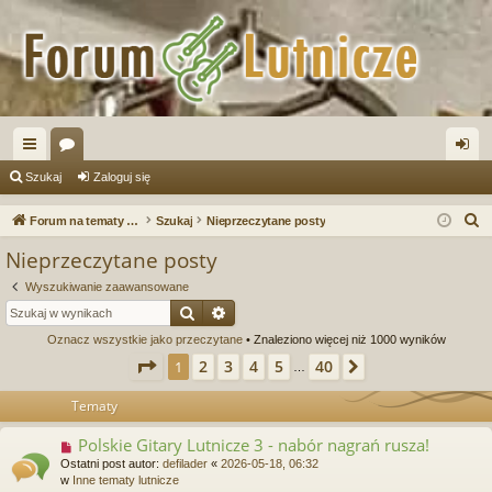
ię
or
al
Szukaj
Zaloguj się
ce
a
og
S
Forum na tematy budowy instrumentów
Szukaj
Nieprzeczytane posty
j
uj
z
Nieprzeczytane posty
u
…
si
Wyszukiwanie zaawansowane
k
ę
Szukaj
Wyszukiwanie zaawansowane
a
Oznacz wszystkie jako przeczytane
• Znaleziono więcej niż 1000 wyników
j
Strona
1
z
40
2
3
4
5
40
1
Następna
…
Tematy
Polskie Gitary Lutnicze 3 - nabór nagrań rusza!
N
o
Ostatni post autor:
defilader
«
2026-05-18, 06:32
w
w
Inne tematy lutnicze
y