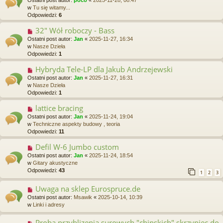
w
w
Tu się witamy...
y
Odpowiedzi:
6
p
o
32" Wół roboczy - Bass
N
s
o
Ostatni post autor:
Jan
«
2025-11-27, 16:34
t
w
w
Nasze Dzieła
y
Odpowiedzi:
1
p
o
Hybryda Tele-LP dla Jakub Andrzejewski
N
s
o
Ostatni post autor:
Jan
«
2025-11-27, 16:31
t
w
w
Nasze Dzieła
y
Odpowiedzi:
1
p
o
lattice bracing
N
s
o
Ostatni post autor:
Jan
«
2025-11-24, 19:04
t
w
w
Techniczne aspekty budowy , teoria
y
Odpowiedzi:
11
p
o
Defil W-6 Jumbo custom
N
s
o
Ostatni post autor:
Jan
«
2025-11-24, 18:54
t
w
w
Gitary akustyczne
y
Odpowiedzi:
43
1
2
3
p
o
Uwaga na sklep Eurospruce.de
N
s
o
Ostatni post autor:
Msawik
«
2025-10-14, 10:39
t
w
w
Linki i adresy
y
p
Proba przyblizenia surowych "chinskich" skrzypiec do
N