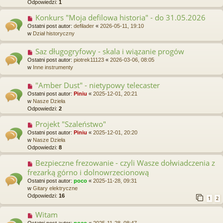
Odpowiedzi:
1
p
o
Konkurs "Moja defilowa historia" - do 31.05.2026
N
s
o
Ostatni post autor:
defilader
«
2026-05-11, 19:10
t
w
w
Dział historyczny
y
p
Saz długogryfowy - skala i wiązanie progów
N
o
o
Ostatni post autor:
piotrek11123
«
2026-03-06, 08:05
s
w
w
Inne instrumenty
t
y
p
"Amber Dust" - nietypowy telecaster
N
o
o
Ostatni post autor:
Piniu
«
2025-12-01, 20:21
s
w
w
Nasze Dzieła
t
y
Odpowiedzi:
2
p
o
Projekt "Szaleństwo"
N
s
o
Ostatni post autor:
Piniu
«
2025-12-01, 20:20
t
w
w
Nasze Dzieła
y
Odpowiedzi:
8
p
o
Bezpieczne frezowanie - czyli Wasze dołwiadczenia z
N
s
o
frezarką górno i dolnowrzecionową
t
w
Ostatni post autor:
poco
«
2025-11-28, 09:31
y
w
Gitary elektryczne
p
Odpowiedzi:
16
1
2
o
s
Witam
N
t
o
Ostatni post autor:
poco
«
2025-11-28, 08:47