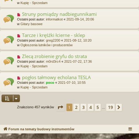
w
w
Kupię - Sprzedam
t
y
p
Struny pomiądzy nadbiegunnikami
N
o
o
Ostatni post autor:
informatkot
«
2021-09-14, 20:06
s
w
w
Gitary basowe
t
y
p
Tarcze i kręśźki łcierne - sklep
N
o
o
Ostatni post autor:
greg2200
«
2021-08-12, 10:20
s
w
w
Ogłoszenia lutników i producentów
t
y
p
Zlecą zrobienie gryfu do strata
N
o
o
Ostatni post autor:
m0rd3rc4
«
2021-07-22, 17:36
s
w
w
Kupię - Sprzedam
t
y
p
pogłos tałmowy echolana TESLA
N
o
o
Ostatni post autor:
poco
«
2021-07-10, 10:55
s
w
w
Kupię - Sprzedam
t
y
p
o
s
Strona
1
z
19
2
3
4
5
19
1
Następ
Znaleziono 457 wyników
…
t
Forum na tematy budowy instrumentów