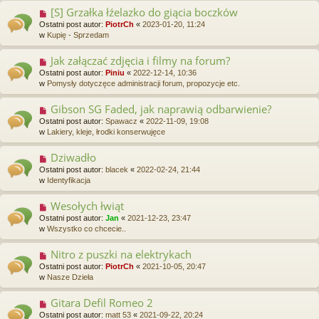
p
[S] Grzałka łźelazko do giącia boczków
N
o
o
Ostatni post autor:
PiotrCh
«
2023-01-20, 11:24
s
w
w
Kupię - Sprzedam
t
y
p
Jak załączać zdjęcia i filmy na forum?
N
o
o
Ostatni post autor:
Piniu
«
2022-12-14, 10:36
s
w
w
Pomysły dotyczęce administracji forum, propozycje etc.
t
y
p
Gibson SG Faded, jak naprawią odbarwienie?
N
o
o
Ostatni post autor:
Spawacz
«
2022-11-09, 19:08
s
w
w
Lakiery, kleje, łrodki konserwujęce
t
y
p
Dziwadło
N
o
o
Ostatni post autor:
blacek
«
2022-02-24, 21:44
s
w
w
Identyfikacja
t
y
p
Wesołych łwiąt
N
o
o
Ostatni post autor:
Jan
«
2021-12-23, 23:47
s
w
w
Wszystko co chcecie..
t
y
p
Nitro z puszki na elektrykach
N
o
o
Ostatni post autor:
PiotrCh
«
2021-10-05, 20:47
s
w
w
Nasze Dzieła
t
y
p
Gitara Defil Romeo 2
N
o
o
Ostatni post autor:
matt 53
«
2021-09-22, 20:24
s