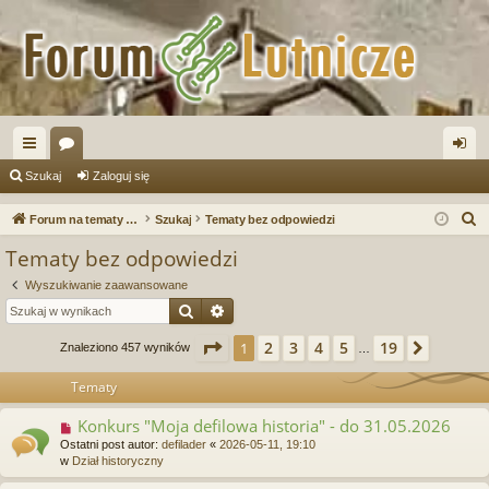
ię
or
al
Szukaj
Zaloguj się
ce
a
og
S
Forum na tematy budowy instrumentów
Szukaj
Tematy bez odpowiedzi
j
uj
z
Tematy bez odpowiedzi
u
…
si
Wyszukiwanie zaawansowane
k
ę
Szukaj
Wyszukiwanie zaawansowane
a
j
Strona
1
z
19
2
3
4
5
19
1
Następ
Znaleziono 457 wyników
…
Tematy
Konkurs "Moja defilowa historia" - do 31.05.2026
N
o
Ostatni post autor:
defilader
«
2026-05-11, 19:10
w
w
Dział historyczny
y
p