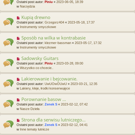
o
t
Ostatni post autor:
Piniu
«
2023-06-05, 18:39
w
w
Narzędzia
y
p
Kupią drewno
N
o
o
Ostatni post autor:
Grzegorz404
«
2023-05-18, 17:37
s
w
w
Instrumenty smyczkowe
t
y
p
Sposób na wilka w kontrabasie
N
o
o
Ostatni post autor:
klezmer-bassman
«
2023-05-17, 17:32
s
w
w
Instrumenty smyczkowe
t
y
p
Sadowsky Guitars
N
o
o
Ostatni post autor:
Piniu
«
2023-03-28, 09:00
s
w
w
Wszystko co chcecie..
t
y
p
Lakierowanie i bejcowanie.
N
o
o
Ostatni post autor:
UwUOwOUwU
«
2023-03-21, 12:35
s
w
w
Lakiery, kleje, łrodki konserwujęce
t
y
p
Porownanie basow ...
N
o
o
Ostatni post autor:
Zenek S
«
2023-02-12, 07:42
s
w
w
Nasze Dzieła
t
y
p
Strona dla serwisu lutniczego...
N
o
o
Ostatni post autor:
Zenek S
«
2023-02-12, 04:41
s
w
w
Inne tematy lutnicze
t
y