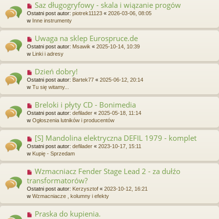
Saz długogryfowy - skala i wiązanie progów
N
o
o
Ostatni post autor:
piotrek11123
«
2026-03-06, 08:05
s
w
w
Inne instrumenty
t
y
p
Uwaga na sklep Eurospruce.de
N
o
o
Ostatni post autor:
Msawik
«
2025-10-14, 10:39
s
w
w
Linki i adresy
t
y
p
Dzień dobry!
N
o
o
Ostatni post autor:
Bartek77
«
2025-06-12, 20:14
s
w
w
Tu się witamy...
t
y
p
Breloki i płyty CD - Bonimedia
N
o
o
Ostatni post autor:
defilader
«
2025-05-18, 11:14
s
w
w
Ogłoszenia lutników i producentów
t
y
p
[S] Mandolina elektryczna DEFIL 1979 - komplet
N
o
o
Ostatni post autor:
defilader
«
2023-10-17, 15:11
s
w
w
Kupię - Sprzedam
t
y
p
Wzmacniacz Fender Stage Lead 2 - za dułźo
N
o
o
transformatorów?
s
w
t
Ostatni post autor:
Kerzysztof
«
2023-10-12, 16:21
y
w
Wzmacniacze , kolumny i efekty
p
o
Praska do kupienia.
N
s