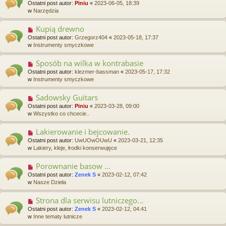
o
t
Ostatni post autor:
Piniu
«
2023-06-05, 18:39
w
w
Narzędzia
y
p
Kupią drewno
N
o
o
Ostatni post autor:
Grzegorz404
«
2023-05-18, 17:37
s
w
w
Instrumenty smyczkowe
t
y
p
Sposób na wilka w kontrabasie
N
o
o
Ostatni post autor:
klezmer-bassman
«
2023-05-17, 17:32
s
w
w
Instrumenty smyczkowe
t
y
p
Sadowsky Guitars
N
o
o
Ostatni post autor:
Piniu
«
2023-03-28, 09:00
s
w
w
Wszystko co chcecie..
t
y
p
Lakierowanie i bejcowanie.
N
o
o
Ostatni post autor:
UwUOwOUwU
«
2023-03-21, 12:35
s
w
w
Lakiery, kleje, łrodki konserwujęce
t
y
p
Porownanie basow ...
N
o
o
Ostatni post autor:
Zenek S
«
2023-02-12, 07:42
s
w
w
Nasze Dzieła
t
y
p
Strona dla serwisu lutniczego...
N
o
o
Ostatni post autor:
Zenek S
«
2023-02-12, 04:41
s
w
w
Inne tematy lutnicze
t
y