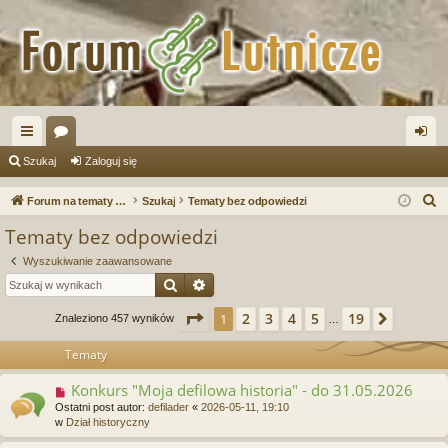
ię
or
al
Szukaj
Zaloguj się
ce
a
og
S
Forum na tematy budowy instrumentów
Szukaj
Tematy bez odpowiedzi
j
uj
z
Tematy bez odpowiedzi
u
…
si
Wyszukiwanie zaawansowane
k
ę
Szukaj
Wyszukiwanie zaawansowane
a
j
Strona
1
z
19
2
3
4
5
19
1
Następ
Znaleziono 457 wyników
…
Tematy
Konkurs "Moja defilowa historia" - do 31.05.2026
N
o
Ostatni post autor:
defilader
«
2026-05-11, 19:10
w
w
Dział historyczny
y
p