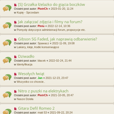
p
[S] Grzałka łźelazko do giącia boczków
N
o
o
Ostatni post autor:
PiotrCh
«
2023-01-20, 11:24
s
w
w
Kupię - Sprzedam
t
y
p
Jak załączać zdjęcia i filmy na forum?
N
o
o
Ostatni post autor:
Piniu
«
2022-12-14, 10:36
s
w
w
Pomysły dotyczęce administracji forum, propozycje etc.
t
y
p
Gibson SG Faded, jak naprawią odbarwienie?
N
o
o
Ostatni post autor:
Spawacz
«
2022-11-09, 19:08
s
w
w
Lakiery, kleje, łrodki konserwujęce
t
y
p
Dziwadło
N
o
o
Ostatni post autor:
blacek
«
2022-02-24, 21:44
s
w
w
Identyfikacja
t
y
p
Wesołych łwiąt
N
o
o
Ostatni post autor:
Jan
«
2021-12-23, 23:47
s
w
w
Wszystko co chcecie..
t
y
p
Nitro z puszki na elektrykach
N
o
o
Ostatni post autor:
PiotrCh
«
2021-10-05, 20:47
s
w
w
Nasze Dzieła
t
y
p
Gitara Defil Romeo 2
N
o
o
Ostatni post autor:
matt 53
«
2021-09-22, 20:24
s