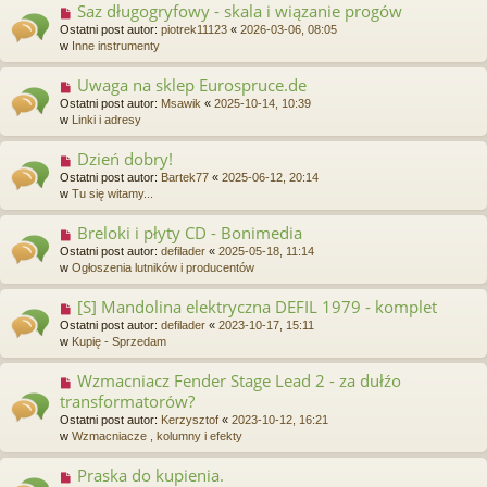
Saz długogryfowy - skala i wiązanie progów
N
o
o
Ostatni post autor:
piotrek11123
«
2026-03-06, 08:05
s
w
w
Inne instrumenty
t
y
p
Uwaga na sklep Eurospruce.de
N
o
o
Ostatni post autor:
Msawik
«
2025-10-14, 10:39
s
w
w
Linki i adresy
t
y
p
Dzień dobry!
N
o
o
Ostatni post autor:
Bartek77
«
2025-06-12, 20:14
s
w
w
Tu się witamy...
t
y
p
Breloki i płyty CD - Bonimedia
N
o
o
Ostatni post autor:
defilader
«
2025-05-18, 11:14
s
w
w
Ogłoszenia lutników i producentów
t
y
p
[S] Mandolina elektryczna DEFIL 1979 - komplet
N
o
o
Ostatni post autor:
defilader
«
2023-10-17, 15:11
s
w
w
Kupię - Sprzedam
t
y
p
Wzmacniacz Fender Stage Lead 2 - za dułźo
N
o
o
transformatorów?
s
w
t
Ostatni post autor:
Kerzysztof
«
2023-10-12, 16:21
y
w
Wzmacniacze , kolumny i efekty
p
o
Praska do kupienia.
N
s