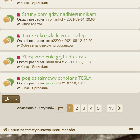
w
w
Kupię - Sprzedam
t
y
p
Struny pomiądzy nadbiegunnikami
N
o
o
Ostatni post autor:
informatkot
«
2021-09-14, 20:06
s
w
w
Gitary basowe
t
y
p
Tarcze i kręśźki łcierne - sklep
N
o
o
Ostatni post autor:
greg2200
«
2021-08-12, 10:20
s
w
w
Ogłoszenia lutników i producentów
t
y
p
Zlecą zrobienie gryfu do strata
N
o
o
Ostatni post autor:
m0rd3rc4
«
2021-07-22, 17:36
s
w
w
Kupię - Sprzedam
t
y
p
pogłos tałmowy echolana TESLA
N
o
o
Ostatni post autor:
poco
«
2021-07-10, 10:55
s
w
w
Kupię - Sprzedam
t
y
p
o
s
Strona
1
z
19
2
3
4
5
19
1
Następ
Znaleziono 457 wyników
…
t
Forum na tematy budowy instrumentów