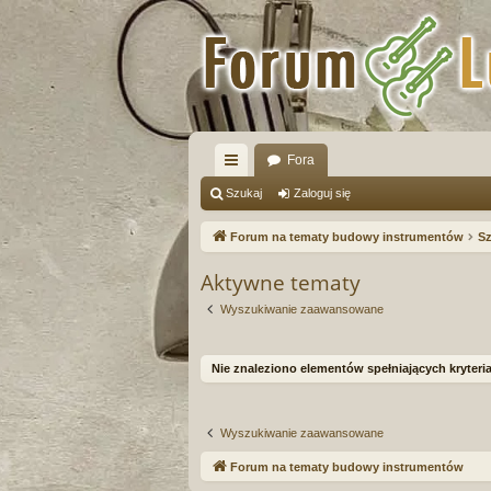
Fora
ię
Szukaj
Zaloguj się
ce
Forum na tematy budowy instrumentów
Sz
j
Aktywne tematy
…
Wyszukiwanie zaawansowane
Nie znaleziono elementów spełniających kryteria
Wyszukiwanie zaawansowane
Forum na tematy budowy instrumentów