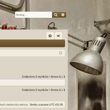
Szukaj
Wyszukiwanie zaawansow
W
FA
al
Q
og
uj
si
ę
Znaleziono 0 wyników • Strona
1
z
1
Znaleziono 0 wyników • Strona
1
z
1
suń ciasteczka witryny
Strefa czasowa
UTC+01:00