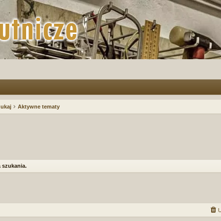
ukaj
Aktywne tematy
 szukania.
U