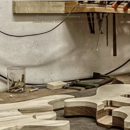
Technologię dostarcza
phpBB
® Forum Software © phpBB Limited
Style autor:
Arty
&
halilesen
Polski pakiet językowy dostarcza
phpBB.pl
Zasady ochrony danych osobowych
|
Regulamin